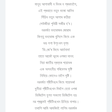
মানুহ আশাবাদী ন দিনৰ ন প্ৰভাতলৈ,
এই প্ৰভাতে নতুন বতৰা আনিব
সিঁচিব নতুন আশাৰ কঠিয়া
সেউজীয়া পৃথিৱী সজীৱ হ’ব।
নৱবৰ্ষত বনভোজৰ জোৱাৰ
কিন্তু বনভোজ বুলিলে কিযে এক
ভয় লগা উশৃংখল দৃশ্য
‘ডি.জে’ৰ কিযে আৰ্তনাদ!
তাতে আকৌ ভূতৰ ওপৰত দানহ
নিচা জাতীয় দ্ৰব্যৰ পয়োভৰ
এক অসহনীয় পৰিবেশৰ সৃষ্টি
নিদিয়ে কোনেও তালৈ দৃষ্টি।
নৱবৰ্ষত গ্ৰীটিংছৰ কিযে পয়োভৰ!
ধুনীয়া গ্ৰীটিংছখন দিবলৈ হেতা ওপৰা
ডিজিটেল যুগত সকলো ডিজিটেল হয়
নৱ প্ৰজন্মই গ্ৰীটিংছখন চিনিয়ে নাপায়।
তথাপি আমি আদৰিবই লাগিব নৱবৰ্ষক