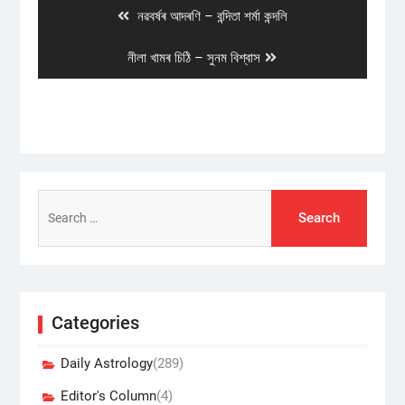
Previous
নৱবৰ্ষৰ আদৰণি – বন্দিতা শৰ্মা কন্দলি
post:
Next
নীলা খামৰ চিঠি – সুনম বিশ্বাস
post:
Search
for:
Categories
Daily Astrology
(289)
Editor's Column
(4)