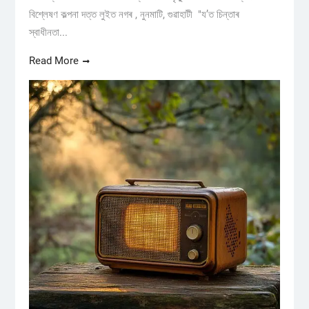
বিশ্লেষণ কল্পনা দত্ত লুইত নগৰ , নুনমাটি, গুৱাহাটী "য’ত চিন্তাৰ
স্বাধীনতা...
Read More