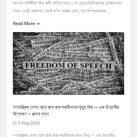
শাওণৰ সেউজীয়া গাঁথা ৰুমী কলিতা দত্ত ২ নং কেন্দুগুৰি,ডিব্ৰুগড় ​দুপৰৰ তপত
ৰ’দক নেওচি আকাশত দেখোঁ ক’লা ডাৱৰৰ মেলা, শাওণৰ প্ৰথমজাক...
Read More
গণতান্ত্ৰিক দেশত বাৰে বাৰে বাক-স্বাধীনতাৰ মৃত্যু কিয় — এক চিন্তনীয়
বিশ্লেষণ – কল্পনা দত্ত
5 Aug 2026
গণতান্ত্ৰিক দেশত বাৰে বাৰে বাক-স্বাধীনতাৰ মৃত্যু কিয় — এক চিন্তনীয়