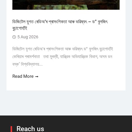
ডিজিটেল যুগত ৰেডিঅ’ৰ প্ৰাসংগিকতা আৰু ভৱিষ্যৎ – ড° বুলজিৎ
বুঢ়াগোহাঁই
5 Aug 2026
ডিজিটেল যুগত ৰেডিঅ'ৰ প্ৰাসংগিকতা আৰু ভৱিষ্যৎ ড° বুলজিৎ বুঢ়াগোহাঁই
কেৰিয়াৰ পৰামৰ্শদাতা তথা মুৰব্বী, যান্ত্রিক অভিযান্ত্রিক বিভাগ, অসম ডন
বস্ক’ বিশ্ববিদ্যালয়...
Read More
Reach us