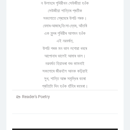
ন উলাহৰে পৃথিৱীখন সেউজীয়া হওঁক
সেউজীয়া শান্তিৰ প্ৰতীক
সকলোতে প্ৰেমেৰে উপচি পৰক।
বেমাৰ-আজাৰ,হিংসা-দ্বেষ, আঁতৰি
এক সুন্দৰ পৃথিৱীৰ আগমন হওঁক
এই নৱবৰ্ষত,
উপচি পৰক মন ভাল লগোৱা খবৰে
আপোনাৰ ভালেই আমাৰ ভাল।
নৱবৰ্ষত হিয়াভৰা শুভ কামনাই
সকলোৰে জীৱনলৈ আনক কঢ়িয়াই
সুখ, শান্তি আৰু সমৃদ্ধিৰ বতৰা
প্ৰতিটো দিন হওঁক হাঁহিৰ ৰহঘৰা।
Reader's Poetry
Post
navigation