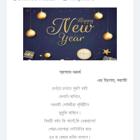
স্বাগতম নৱবৰ্ষ
এছ ইছলাম, বৰপেটা
চাওঁতে চাওঁতে পুৰণি বৰ্ষই
মেলানি মাগিলে,
নৱবৰ্ষই সেউজীয়া পৃথিৱীলৈ
ভুমুকি মাৰিলে।
বিদায়ী বৰ্ষত কি পালোঁ,কি হেৰুৱালো!
পোৱা-নোপোৱা সেইখিনিৰ বাবে
দুখ বা বেজাৰ কৰিব নালাগে।