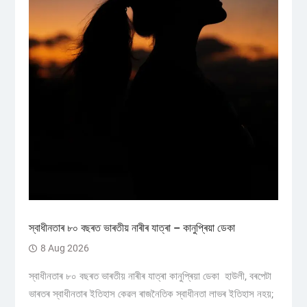
স্বাধীনতাৰ ৮০ বছৰত ভাৰতীয় নাৰীৰ যাত্ৰা – কানুপ্ৰিয়া ডেকা
8 Aug 2026
স্বাধীনতাৰ ৮০ বছৰত ভাৰতীয় নাৰীৰ যাত্ৰা কানুপ্ৰিয়া ডেকা হাউলী, বৰপেটা
ভাৰতৰ স্বাধীনতাৰ ইতিহাস কেৱল ৰাজনৈতিক স্বাধীনতা লাভৰ ইতিহাস নহয়;