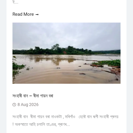
ই...
Read More
সংহাৰী বান – ৰীমা গায়ন বৰা
8 Aug 2026
সংহাৰী বান ৰীমা গায়ন বৰা নাওকটা , মৰিগাঁও হেৰৌ বান ৰূপী সংহাৰী প্ৰলয়
! অকস্মাতে আহি চলালি তাণ্ডৱ, প্ৰাণৰ...