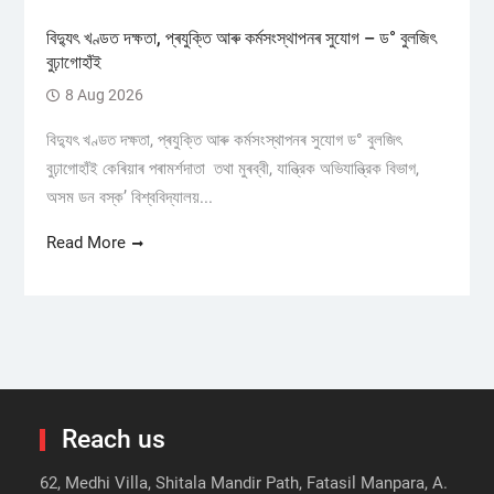
বিদ্যুৎ খণ্ডত দক্ষতা, প্ৰযুক্তি আৰু কৰ্মসংস্থাপনৰ সুযোগ – ড° বুলজিৎ
বুঢ়াগোহাঁই
8 Aug 2026
বিদ্যুৎ খণ্ডত দক্ষতা, প্ৰযুক্তি আৰু কৰ্মসংস্থাপনৰ সুযোগ ড° বুলজিৎ
বুঢ়াগোহাঁই কেৰিয়াৰ পৰামৰ্শদাতা তথা মুৰব্বী, যান্ত্রিক অভিযান্ত্রিক বিভাগ,
অসম ডন বস্ক’ বিশ্ববিদ্যালয়...
Read More
Reach us
62, Medhi Villa, Shitala Mandir Path, Fatasil Manpara, A.