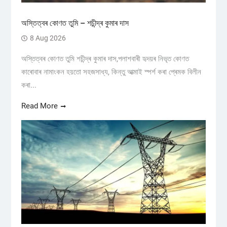
অস্তিত্বৰ কোণত তুমি – শচীন্দ্ৰ কুমাৰ দাস
8 Aug 2026
অস্তিত্বৰ কোণত তুমি শচীন্দ্ৰ কুমাৰ দাস,পলাশবাৰী হৃদয়ৰ নিভৃত কোণত
কাৰোবাৰ নামাংকন হয়তো সহজসাধ্য, কিন্তু আত্মাই স্পৰ্শ কৰা প্ৰেমক বিলীন
কৰা...
Read More