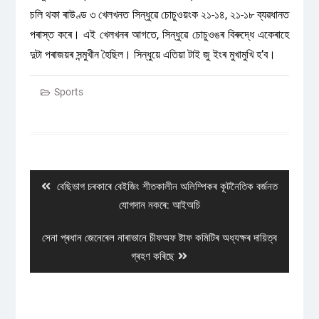
চলি থকা ৰাউণ্ড ৩ খেলখনত সিন্ধুৱে চোচুওয়ংক ২১-১৪, ২১-১৮ ব্যৱধানত
পৰাস্ত কৰে। এই খেলখনৰ আগতে, সিন্ধুৱে চোচুওঙৰ বিৰুদ্ধে একেৰাহে
দুটা পৰাজয়ৰ সন্মুখীন হৈছিল। সিন্ধুয়ে এতিয়া টাই জু ইংৰ মুখামুখি হ’ব।
Sports
Post
navigation
Previous
বেছিভাগ চৰকাৰে বেইজিং শীতকালীন অলিম্পিকৰ কূটনৈতিক বৰ্জনত
post:
যোগদান নকৰে: আইঅচি
Next
সেনা প্ৰধান জেনেৰেল নাৰাভানে চীফঅফ ষ্টাফ কমিটিৰ অধ্যক্ষৰ দায়িত্ব
post:
গ্ৰহণ কৰিছে