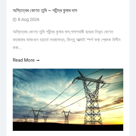
অস্তিত্বৰ কোণত তুমি – শচীন্দ্ৰ কুমাৰ দাস
8 Aug 2026
অস্তিত্বৰ কোণত তুমি শচীন্দ্ৰ কুমাৰ দাস,পলাশবাৰী হৃদয়ৰ নিভৃত কোণত
কাৰোবাৰ নামাংকন হয়তো সহজসাধ্য, কিন্তু আত্মাই স্পৰ্শ কৰা প্ৰেমক বিলীন
কৰা...
Read More