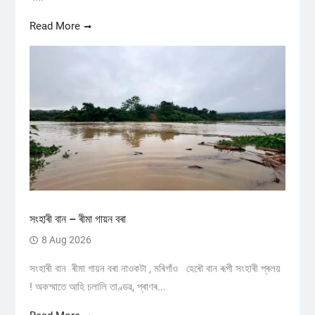
Read More
সংহাৰী বান – ৰীমা গায়ন বৰা
8 Aug 2026
সংহাৰী বান ৰীমা গায়ন বৰা নাওকটা , মৰিগাঁও হেৰৌ বান ৰূপী সংহাৰী প্ৰলয়
! অকস্মাতে আহি চলালি তাণ্ডৱ, প্ৰাণৰ...