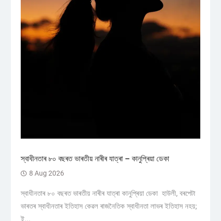
স্বাধীনতাৰ ৮০ বছৰত ভাৰতীয় নাৰীৰ যাত্ৰা – কানুপ্ৰিয়া ডেকা
8 Aug 2026
স্বাধীনতাৰ ৮০ বছৰত ভাৰতীয় নাৰীৰ যাত্ৰা কানুপ্ৰিয়া ডেকা হাউলী, বৰপেটা
ভাৰতৰ স্বাধীনতাৰ ইতিহাস কেৱল ৰাজনৈতিক স্বাধীনতা লাভৰ ইতিহাস নহয়;
ই...