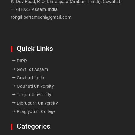
K. Dev Road, P. O. Dhirenpara (Ambari Tiniali), Guwahati
– 781025, Assam, India
rongilibartamedhi@gmail.com
Quick Links
DIPR
Govt. of Assam
Govt. of India
Gauhati University
Tezpur University
Dibrugarh University
Pragjyotish College
Categories