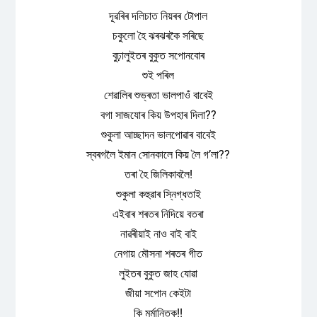
দূৱৰিৰ দলিচাত নিয়ৰৰ টোপাল
চকুলো হৈ ঝৰঝৰকৈ সৰিছে
বুঢ়ালুইতৰ বুকুত সপোনবোৰ
শুই পৰিল
শেৱালিৰ শুভ্ৰতা ভালপাওঁ বাবেই
বগা সাজযোৰ কিয় উপহাৰ দিলা??
শুকুলা আচ্ছাদন ভালপোৱাৰ বাবেই
স্বৰগলৈ ইমান সোনকালে কিয় লৈ গ’লা??
তৰা হৈ জিলিকাবলৈ!
শুকুলা কহুৱাৰ স্নিগ্ধতাই
এইবাৰ শৰতৰ নিদিয়ে বতৰা
নাৱৰীয়াই নাও বাই বাই
নেগায় মৌসনা শৰতৰ গীত
লুইতৰ বুকুত জাহ যোৱা
জীয়া সপোন কেইটা
কি মৰ্মান্তিক!!