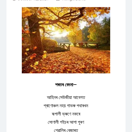
শৰতৰ বেদনা—
আহিনৰ সেউজীয়া আবেগত
প্ৰাণোঞ্চল নহয় গাভৰু পথাৰখন
ৰূপালী ভ্ৰুণে নকৰে
সোণালী শইচৰ আশা পূৰণ
শেৱালিৰ বেজাৰত