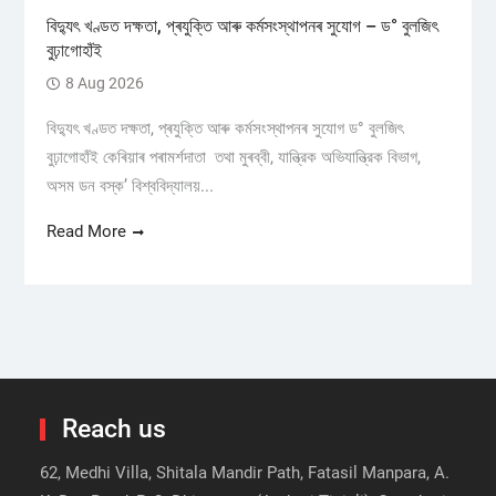
বিদ্যুৎ খণ্ডত দক্ষতা, প্ৰযুক্তি আৰু কৰ্মসংস্থাপনৰ সুযোগ – ড° বুলজিৎ
বুঢ়াগোহাঁই
8 Aug 2026
বিদ্যুৎ খণ্ডত দক্ষতা, প্ৰযুক্তি আৰু কৰ্মসংস্থাপনৰ সুযোগ ড° বুলজিৎ
বুঢ়াগোহাঁই কেৰিয়াৰ পৰামৰ্শদাতা তথা মুৰব্বী, যান্ত্রিক অভিযান্ত্রিক বিভাগ,
অসম ডন বস্ক’ বিশ্ববিদ্যালয়...
Read More
Reach us
62, Medhi Villa, Shitala Mandir Path, Fatasil Manpara, A.