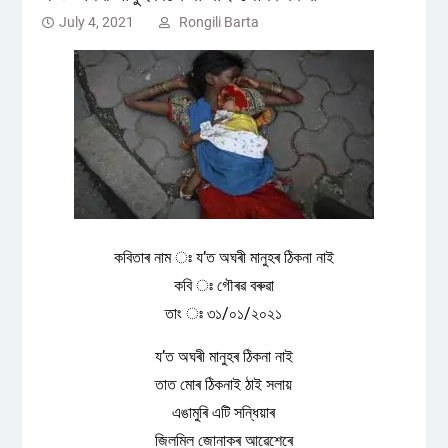
July 4, 2021
Rongili Barta
কবিতাৰ নাম ঃ য’ত অঘৰী মানুহৰ ঠিকনা নাই
কবি ঃ গৌৰৱ বৰুৱা
তাং ঃ ৩১/০১/২০২১
য’ত অঘৰী মানুহৰ ঠিকনা নাই
তাত মোৰ ঠিকনাই ঠাই সলায়
এঙামুৰি এটি সন্ধিয়াৰ
জিলমিল জোনাকৰ আৱেশেৰে