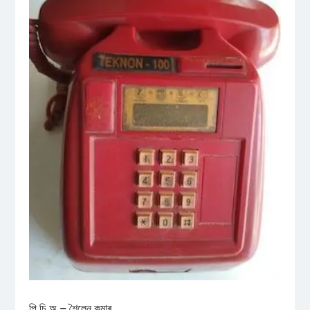
পি.চি.অ – শৈলেন কুমাৰ