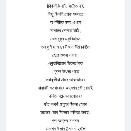
চিকিমিকি বাটচ’ৰাটোত বহি
কিছু জিৰণি লোৱা সময়তে
অপৰিচিত হৃদয় এখনে
সপোনৰ দোলাত উঠি ,
মোৰ বুকুৰ একুৰিয়ামত
তৰাফুলীয়া মাছৰ উজান উঠা চাবলৈ
হেতা ওপৰা লগায় ৷
একুৱাৰিয়ামৰ ভিতৰচ’ৰাত
প্ৰেমৰ উৎসৱ পাতে
তৰাফুলীয়া মাছৰ জাকটোৱে ৷
যাযাৱৰী সত্বাবোৰে আৱেগৰ ধৌ বোৱাই
কবিতা ৰচে ভালপোৱাৰ ৷
য’ত অঘৰী মানুহৰ ঠিকনা হেৰায়
তাতেই মোৰ ঠিকনাই কলিজা তৰায় ৷
শত অশ্ৰুৰ সাগৰত
এসাগৰ নীলাৰ উন্মাদনা হবলৈ