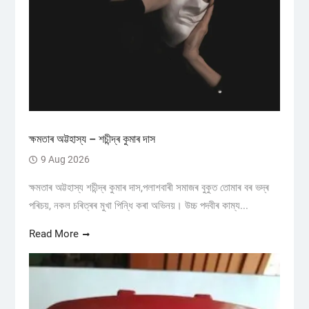
ক্ষমতাৰ অট্টহাস্য – শচীন্দ্ৰ কুমাৰ দাস
9 Aug 2026
ক্ষমতাৰ অট্টহাস্য শচীন্দ্ৰ কুমাৰ দাস,পলাশবাৰী সমাজৰ বুকুত তোমাৰ বৰ ভদ্ৰ
পৰিচয়, নকল চৰিত্ৰৰ মুখা পিন্ধি কৰা অভিনয়। উচ্চ পদবীৰ কাম্য...
Read More