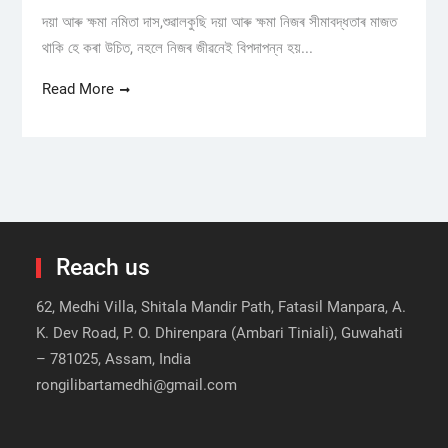
দয়া আৰু ক্ষমা নমিতা দাস,শুৱালকুছি দয়া আৰু ক্ষমা নিজৰ সীমাবদ্ধতাৰ মাজত
থাকি হে কৰা উচিত, নহলে নিজৰ জীৱনেই বিপদাপন্ন হয়...
Read More
Reach us
62, Medhi Villa, Shitala Mandir Path, Fatasil Manpara, A.
K. Dev Road, P. O. Dhirenpara (Ambari Tiniali), Guwahati
– 781025, Assam, India
rongilibartamedhi@gmail.com