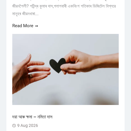
জীৱনশৈলী? শচীন্দ্ৰ কুমাৰ দাস,পলাশবাৰী একবিংশ শতিকাৰ ডিজিটেল বিপ্লৱে
মানুহৰ জীৱনধাৰা...
Read More
দয়া আৰু ক্ষমা – নমিতা দাস
9 Aug 2026