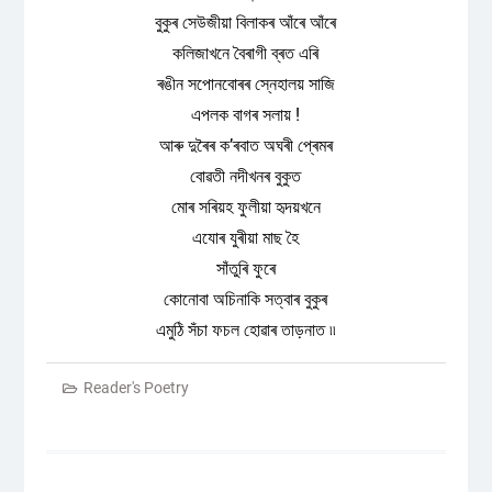
বুকুৰ সেউজীয়া বিলাকৰ আঁৰে আঁৰে
কলিজাখনে বৈৰাগী ব্ৰত এৰি
ৰঙীন সপোনবোৰৰ স্নেহালয় সাজি
এপলক বাগৰ সলায় !
আৰু দুৰৈৰ ক’ৰবাত অঘৰী প্ৰেমৰ
বোৱতী নদীখনৰ বুকুত
মোৰ সৰিয়হ ফুলীয়া হৃদয়খনে
এযোৰ যুৰীয়া মাছ হৈ
সাঁতুৰি ফুৰে
কোনোবা অচিনাকি সত্বাৰ বুকুৰ
এমুঠি সঁচা ফচল হোৱাৰ তাড়নাত ৷৷
Reader's Poetry
Post