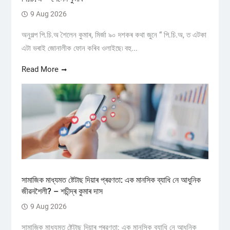
9 Aug 2026
অনুগল্প পি.চি.অ শৈলেন কুমাৰ, মিৰ্জা ৯০ দশকৰ কথা জুনে “ পি.চি.অ, ত এটকা
এটা ভৰাই জোনালীক ফোন কৰিব ওলাইছে৷ বহু...
Read More
সামাজিক মাধ্যমত ষ্টেটাছ দিয়াৰ প্ৰৱণতা: এক মানসিক ব্যাধি নে আধুনিক
জীৱনশৈলী? – শচীন্দ্ৰ কুমাৰ দাস
9 Aug 2026
সামাজিক মাধ্যমত ষ্টেটাছ দিয়াৰ প্ৰৱণতা: এক মানসিক ব্যাধি নে আধুনিক