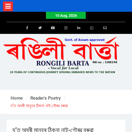
Skip
to
10 Aug, 2026
content
Facebook
Twitter
Youtube
Instagram
LinkedIn
Whatsapp
Email
Home
Reader's Poetry
য’ত অঘৰী মানুহৰ ঠিকনা নাই-গৌৰৱ বৰুৱা
য’ত অঘৰী মানুহৰ ঠিকনা নাই-গৌৰৱ বৰুৱা