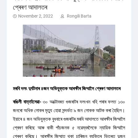
প্ৰেৰণ আদালতৰ
November 2, 2022
Rongili Barta
মৰবি দলং দুৰ্ঘটনাৰ ৪জন অভিযুক্তক আৰক্ষীৰ জিম্মালৈ প্ৰেৰণ আদালতৰ
ৰঙিলী বাৰ্ত্তাসেৱা-
৩০ অক্টোবৰত গুজৰাটৰ দলংখন খহি পৰাৰ ফলত ১৩০
জনৰো অধিক লোকৰ মৃত্যু হোৱা সন্দৰ্ভত ৯ জন লোকক আটক কৰা হৈছিল।
ইয়াৰে ৪ জন অভিযুক্তক বুধবাৰে গুজৰাটৰ মৰবি আদালতে আৰক্ষীৰ জিম্মালৈ
প্ৰেৰণ কৰিছে আৰু বাকী পাঁচজনক ৫ নৱেম্বৰলৈকে ন্যায়িক জিম্মালৈ
প্ৰেৰণ কৰিছে। আৰক্ষীৰ জিম্মাত থকা চাৰিজন ব্যক্তিৰ ভিতৰত দুজন