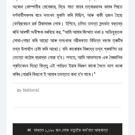
অৰেভা কোম্পানীৰ মেনেজাৰ, যিয়ে সাত মাহৰ তত্বাৱধানৰ কামৰ পিছত
দৰ্শনাৰ্থীসকলৰ বাবে দলংখন মুকলি কৰি দিছিল, আৰু বাকী দুজন হৈছে
ফেব্ৰিকেচন ৱৰ্ক ঠিকাদাৰৰ লোক। ইপিনে, চলিত তদন্ত সন্দৰ্ভত বক্তব্য
ৰাখি আৰক্ষী অধীক্ষক মৰবিয়ে কয়, “আমি আমাৰ জিম্মাত থকা ৪ অভিযুক্তক
সোধা-পোছা কৰি আছো আৰু দলংখনৰ নৱীকৰণত বিভিন্ন ধৰণৰ ত্ৰুটিৰ
তথ্য উলাবলৈ চেষ্টা কৰি আছো। যদি কাৰোবাৰ বিৰুদ্ধে তথ্য প্ৰমাণিত হয়
তেন্তে কঠোৰ ব্যৱস্থা লোৱা হ’ব। লগতে, আমি আদালতক এক বৈজ্ঞানিক
প্ৰতিবেদন দিছো কিন্তু এই পৰ্যায়ত ইয়াৰ বিৱৰণ কাৰো সৈতে ভাগ বতৰা
কৰিব নোৱাৰি কিয়নো ই আমাৰ তদন্তত বাধা হ’ব পাৰে।”
National
Post
navigation
Previous
ভাৰতত ১,১৯০ জন লোক নতুনকৈ কৰ’নাত আক্ৰান্ত