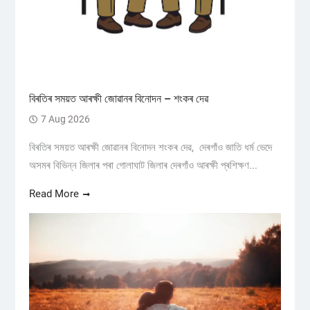
বিৰতিৰ সময়ত আৰক্ষী জোৱানৰ বিনোদন – শংকৰ দেৱ
7 Aug 2026
বিৰতিৰ সময়ত আৰক্ষী জোৱানৰ বিনোদন শংকৰ দেৱ, দেৰগাঁও জাতি ধৰ্ম ভেদে
অসমৰ বিভিন্ন জিলাৰ পৰা গোলাঘাট জিলাৰ দেৰগাঁও আৰক্ষী প্ৰশিক্ষণ...
Read More