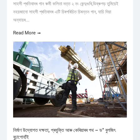
সাহসী প্ৰতিবাদৰ গান ৰুমী কলিতা দত্ত ২ নং কেন্দুগুৰি,ডিব্ৰুগড় তুমিয়েই
নহয়জানো সাহসী প্ৰতিবাদৰ এটি চিৰপৰিচিত চিৰন্তন গান, যাচি দিয়া
অন্যায়ৰ...
Read More
নিৰ্মাণ উদ্যোগত দক্ষতা, প্ৰযুক্তি আৰু কেৰিয়াৰৰ পথ – ড° বুলজিৎ
বুঢ়াগোহাঁই