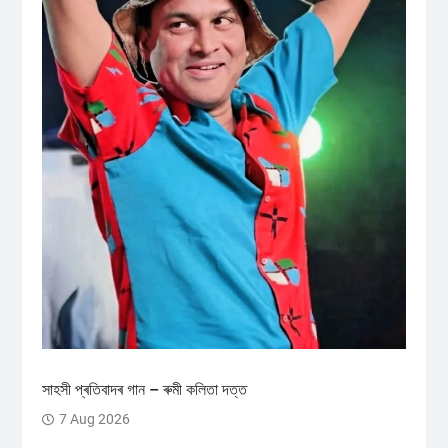
সাহসী প্ৰতিবাদৰ গান – ৰুমী কলিতা দত্ত
7 Aug 2026