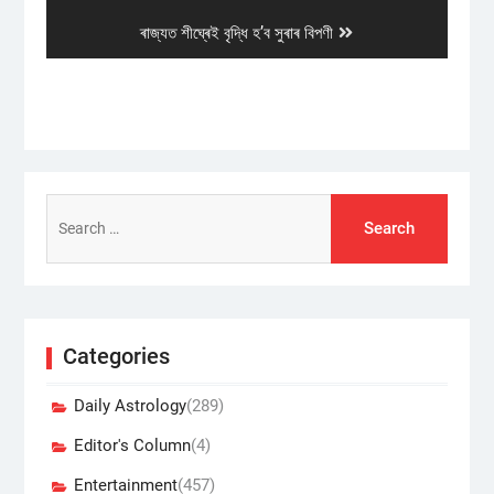
post:
Next
ৰাজ্যত শীঘ্ৰেই বৃদ্ধি হ’ব সুৰাৰ বিপণী
post:
Search
for:
Categories
Daily Astrology
(289)
Editor's Column
(4)
Entertainment
(457)