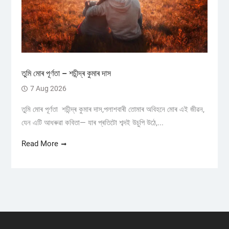
তুমি মোৰ পূৰ্ণতা – শচীন্দ্ৰ কুমাৰ দাস
7 Aug 2026
তুমি মোৰ পূৰ্ণতা শচীন্দ্ৰ কুমাৰ দাস,পলাশবাৰী তোমাৰ অবিহনে মোৰ এই জীৱন,
যেন এটি আধৰুৱা কবিতা— যাৰ প্ৰতিটো শব্দই উচুপি উঠে,...
Read More