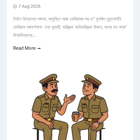
7 Aug 2026
নিৰ্মাণ উদ্যোগত দক্ষতা, প্ৰযুক্তি আৰু কেৰিয়াৰৰ পথ ড° বুলজিৎ বুঢ়াগোহাঁই
কেৰিয়াৰ পৰামৰ্শদাতা তথা মুৰব্বী, যান্ত্রিক অভিযান্ত্রিক বিভাগ, অসম ডন বস্ক’
বিশ্ববিদ্যালয়...
Read More