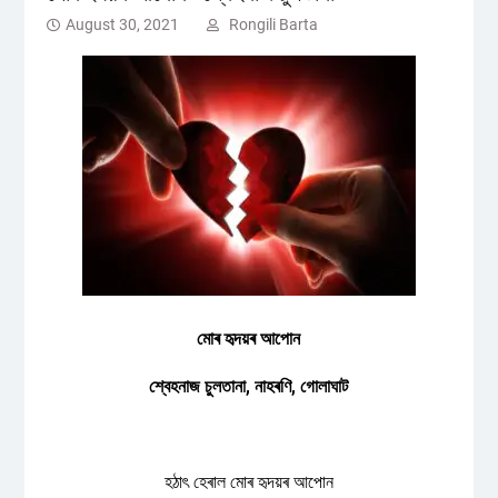
August 30, 2021
Rongili Barta
মোৰ হৃদয়ৰ আপোন
শ্বেহনাজ চুলতানা, নাহৰণি, গোলাঘাট
হঠাৎ হেৰাল মোৰ হৃদয়ৰ আপোন