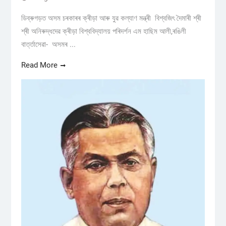
ডিব্ৰুগড়ত অসম চৰকাৰৰ ক্ৰীড়া আৰু যুৱ কল্যাণ মন্ত্ৰী বিশ্বজিৎ দৈমাৰী শ্ৰী
শ্ৰী অনিৰুদ্ধদেৱ ক্ৰীড়া বিশ্ববিদ্যালয় পৰিদৰ্শন এম হাছিম আলী,ৰঙিলী
বাৰ্ত্তাসেৱা- অসমৰ ...
Read More