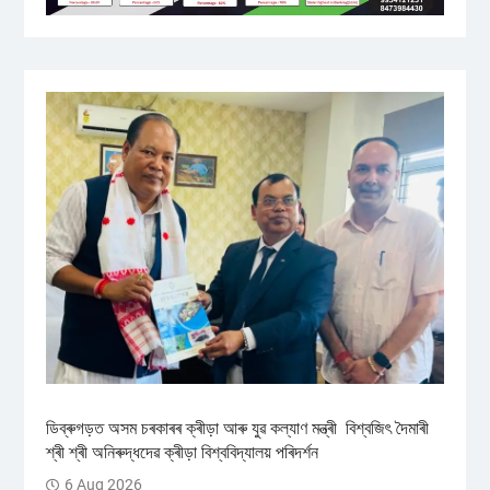
ডিব্ৰুগড়ত অসম চৰকাৰৰ ক্ৰীড়া আৰু যুৱ কল্যাণ মন্ত্ৰী বিশ্বজিৎ দৈমাৰী
শ্ৰী শ্ৰী অনিৰুদ্ধদেৱ ক্ৰীড়া বিশ্ববিদ্যালয় পৰিদৰ্শন
6 Aug 2026