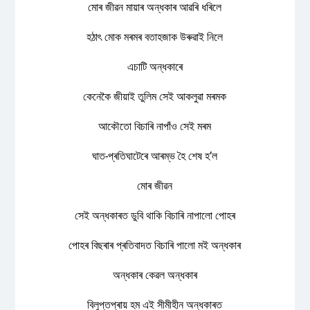
মোৰ জীৱন মায়াৰ অন্ধকাৰ আৱৰি ধৰিলে
হঠাৎ মোক মৰমৰ বতাহজাক উৰুৱাই নিলে
এচাটি অন্ধকাৰে
কেনেকৈ জীয়াই তুলিম সেই আকলুৱা মৰমক
আকৌতো বিচাৰি নাপাঁও সেই মৰম
ঘাত-প্ৰতিঘাটেৰে আৰম্ভ হৈ শেষ হʼল
মোৰ জীৱন
সেই অন্ধকাৰত ডুবি থাকি বিচাৰি নাপালো পোহৰ
পোহৰ বিছৰাৰ প্ৰতিবাদত বিচাৰি পালো মই অন্ধকাৰ
অন্ধকাৰ কেৱল অন্ধকাৰ
বিলুপ্তপ্ৰায় হম এই সীমীহীন অন্ধকাৰত