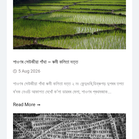
শাওণৰ সেউজীয়া গাঁথা – ৰুমী কলিতা দত্ত
5 Aug 2026
শাওণৰ সেউজীয়া গাঁথা ৰুমী কলিতা দত্ত ২ নং কেন্দুগুৰি,ডিব্ৰুগড় ​দুপৰৰ তপত
ৰ’দক নেওচি আকাশত দেখোঁ ক’লা ডাৱৰৰ মেলা, শাওণৰ প্ৰথমজাক...
Read More