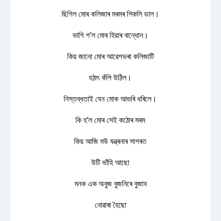
ছিগিল মোৰ কলিজাৰ মৰমৰ শিকলি ডাল।
ভাগি গʼল মোৰ হিয়াৰ বান্ধোন।
কিয় জানো মোৰ আৱেগভৰা কলিজাটি
হঠাৎ কঁপি উঠিল।
নিস্তব্ধতাই যেন মোক আগুৰি ধৰিলে।
কি হʼল মোৰ সেই কঠোৰ মৰম
কিয় আজি মউ যন্ত্ৰনাৰ সাগৰত
উটি ভাঁহি আছো
মনক এক অবুজ বুজনিৰে বুজাব
নোৱাৰা হৈছো