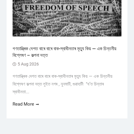
গণতান্ত্ৰিক দেশত বাৰে বাৰে বাক-স্বাধীনতাৰ মৃত্যু কিয় — এক চিন্তনীয়
বিশ্লেষণ – কল্পনা দত্ত
5 Aug 2026
গণতান্ত্ৰিক দেশত বাৰে বাৰে বাক-স্বাধীনতাৰ মৃত্যু কিয় — এক চিন্তনীয়
বিশ্লেষণ কল্পনা দত্ত লুইত নগৰ , নুনমাটি, গুৱাহাটী "য’ত চিন্তাৰ
স্বাধীনতা...
Read More