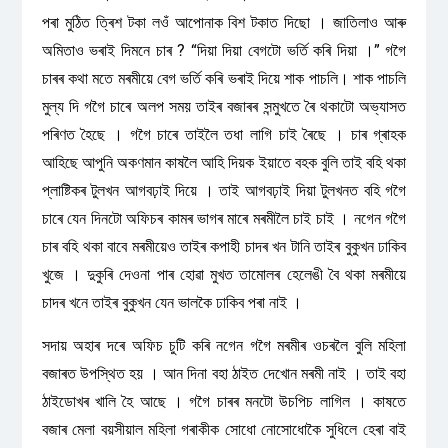
পৰা মুঠিত ত্ৰিশ টকা লওঁ আপোনাক বিশ টকাত দিছো । জাতিলাও আৰু
অমিতাও ভৰাই দিমনে চাৰ ? “দিয়া দিয়া বেগটো ভৰ্তি কৰি দিয়া ।” গগৈ
চাৰৰ কথা মতে মৰমীয়ে বেগ ভৰ্তি কৰি ভৰাই দিয়ে শাক পাচলি। শাক পাচলি
মুল্য দি গগৈ চাৰে অলপ সময় তাইৰ বজাৰৰ সন্মুখতে ৰৈ থকাটো অভ্যাসত
পৰিণত হৈছে । গগৈ চাৰে তাইলৈ তধা লাগি চাই ৰৈছে । চাৰ গ্ৰাহক
আহিছে আপুনি অকণমান কাষলৈ আহি দিয়ক ইয়াতে বহক বুলি তাই বহি থকা
প্লাষ্টিকৰ টুলখন আগবঢ়াই দিয়ে । তাই আগবঢ়াই দিয়া টুলখনত বহি গগৈ
চাৰে যেন দিনটো অফিচৰ কামৰ ভাগৰ মাৰে মৰমীলৈ চাই চাই । নগেন গগৈ
চাৰ বহি থকা বাবে মৰমীয়েও তাইৰ কপাহী চাদৰ খন টানি তাইৰ বুকুখন ঢাকিব
খুজে । দুকুৰি দেওনা পাৰ হোৱা মুখত তামোলৰ হেলেঙী বৈ থকা মৰমীয়ে
চাদৰ খনে তাইৰ বুকুখন যেন ভালকৈ ঢাকিব পৰা নাই ।
সদায় অহাৰ দৰে অফিচ চুটি কৰি নগেন গগৈ মৰমীৰ ওচৰলৈ বুলি মহিলা
বজাৰত উপস্থিত হয় । আন দিনা বহা ঠাইত দেখোন মৰমী নাই । তাই বহা
ঠাইডোখৰ খালি হৈ আছে । গগৈ চাৰৰ মনটো উচপিচ লাগিল । কাষতে
বজাৰ মেলা বয়সীয়াল মহিলা গৰাকীক সোধো নোসোধোকৈ সুধিলে হেৰা বাই