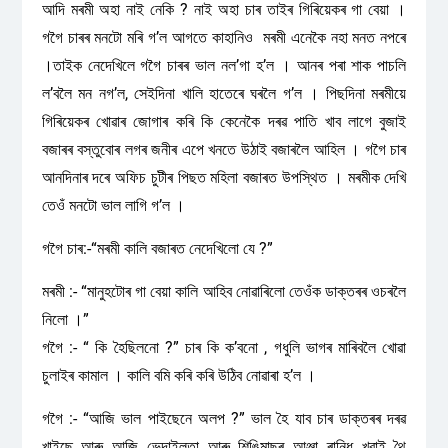
আদি মৰমী অহা নাই নেকি ? নাই অহা চাৰ তাইৰ গিৰিয়েকৰ গা বেয়া ।
গগৈ চাৰৰ মনটো মৰি গ’ল আগতে কাহানিও মৰমী এনেকৈ নহা মনত নপৰে
।তাইক নেদেখিলে গগৈ চাৰৰ ভাল নল’গা হ’ল । আনৰ পৰা শাক পাচলি
ল’বলৈ মন নগ’ল, সেইদিনা খালি হাতেৰে ঘৰলৈ গ’ল । পিছদিনা মৰমীয়ে
গিৰিয়েকৰ খোৱাৰ জোগাৰ কৰি কি কেনেকৈ দৰৱ পাতি খাব লাগে বুজাই
বজাৰৰ বস্তুবোৰ লগৰ জনীৰ এপে খনতে উঠাই বজাৰলৈ আহিল । গগৈ চাৰ
আনদিনাৰ দৰে অফিচ চুটীৰ পিছত মহিলা বজাৰত উপস্থিত । মৰমীক দেখি
তেওঁ মনটো ভাল লাগি গ’ল ।
গগৈ চাৰ:-“মৰমী কালি বজাৰত নেদেখিলো যে ?”
মৰমী :- “মানুহটোৰ গা বেয়া কালি আহিব নোৱাৰিলো তেওঁক ডাক্তৰৰ ওচৰলৈ
নিলো ।”
গগৈ :- “ কি হৈছিলনো ?” চাৰ কি ক’বনো , গধুলি ভাগৰ মাৰিবলৈ খোৱা
চুলাইৰ কামাল । কালি বমি কৰি কৰি উঠিব নোৱাৰা হ’ল ।
গগৈ :- “আজি ভাল পাইছেনে অলপ ?” ভাল হৈ যাব চাৰ ডাক্তৰৰ দৰৱ
খাইছে আৰু আজি ভেদাইলতা আৰু শিঙিমাছৰ আঞ্জা ৰান্ধি খুৱাই থৈ