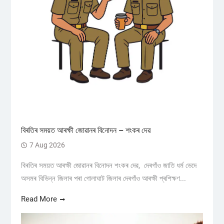
বিৰতিৰ সময়ত আৰক্ষী জোৱানৰ বিনোদন – শংকৰ দেৱ
7 Aug 2026
বিৰতিৰ সময়ত আৰক্ষী জোৱানৰ বিনোদন শংকৰ দেৱ, দেৰগাঁও জাতি ধৰ্ম ভেদে
অসমৰ বিভিন্ন জিলাৰ পৰা গোলাঘাট জিলাৰ দেৰগাঁও আৰক্ষী প্ৰশিক্ষণ...
Read More