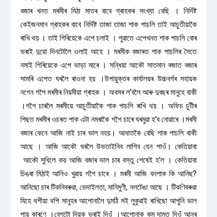
বজাৰ খনত মৰমীৰ মিঠা মাতৰ বাবে গ্ৰাহকৰ সংখ্যা বেছি । নিৰ্দিষ্ট
কেইজনমান গ্ৰাহকৰ বাবে নিৰ্দিষ্ট তাজা তাজা শাক পাচলি তাই আচুতীয়াকৈ
ৰাখি থয় । তাই গিৰিয়েকে এপে চলাই । পুৱাতে এপেখনত শাক পাচলি বোৰ
ভৰাই দুয়ো দিনটোলৈ ওলাই আহে । মৰমীক বজাৰত শাক পাচলিৰ সৈতে
নমাই গিৰিয়েকে এপে ভাড়া মাৰে । সন্ধিয়া আকৌ সাতমান বজাত বজাৰ
সামৰি এপেত ঘৰলৈ ৰাওনা হয় ।উপায়ুক্তৰ কাৰ্যালয়ৰ উচ্চবৰ্গৰ সহায়ক
নগেন গগৈ মৰমীৰ নিয়মীয়া গ্ৰাহক । অবসৰ ল’বলৈ আৰু দুবছৰ মানুহে বাকী
।গগৈ চাৰলৈ মৰমীয়ে আচুতীয়াকৈ শাক পাচলি ৰাখি থয় । অফিচ চুটীৰ
পিছত মৰমীৰ ওচৰত পাক এটা নমৰাকৈ গগৈ চাৰে ঘৰমুৱা হ’ব নোৱাৰে ।মৰমী
বজাৰ কেনে আজি নাই চাৰ ভাল নহয়। আধাতকৈ বেছি শাক পাচলি বাকী
আছে । আজি আকৌ ঘৰলৈ উভতাইনিব লাগিব যেন পাওঁ। কেতিয়াবা
আকৌ সুধিলে কয় আজি বজাৰ ভাল চাৰ বস্তু শেষেই হ’ল । কেতিয়াবা
চিঙৰা মিঠাই আনিও খুৱায় গগৈ চাৰে । মৰমী আজি বনশাক কি আনিছ?
আনিছো চাৰ টিকনিবৰুৱা, ভেদাইলতা, মানিমুণী, নলটেঙা আছে । টিকণিবৰুৱা
যিহে থপীয়া থপি মানুহৰ আপোনালৈ দুমঠি মই লুকুৱাই ৰাখিছো আপুনি ভাল
পায় কাৰণে ।বেগটো দিয়ক ভৰাই দিওঁ ।আপোনাক কম দামত দিওঁ আনৰ