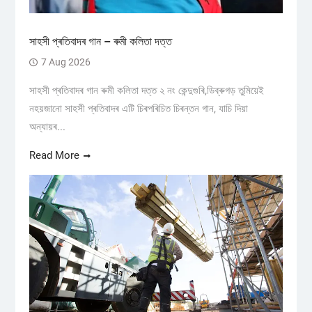
সাহসী প্ৰতিবাদৰ গান – ৰুমী কলিতা দত্ত
7 Aug 2026
সাহসী প্ৰতিবাদৰ গান ৰুমী কলিতা দত্ত ২ নং কেন্দুগুৰি,ডিব্ৰুগড় তুমিয়েই
নহয়জানো সাহসী প্ৰতিবাদৰ এটি চিৰপৰিচিত চিৰন্তন গান, যাচি দিয়া
অন্যায়ৰ...
Read More