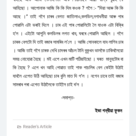
আহিছো । আপোনাক আজি কি কি দিম কওক ? গগৈ :- “দিয়া আৰু কি কি
আছে ।” তাই গগৈ চাৰৰ বেগত জাতিলাও,কলডিল,নগাধনীয়া আৰু পাৰ
পোৱালি এটা ভৰাই দিলে । চাৰ এই পাৰ পোৱালিটো লৈ যাওক এটা বিক্ৰি
হ’ল । এইটো আপুনি কলডিলৰ লগত খাব, ঘৰৰে পোৱালি আছিল । গগৈ
চাৰক বেগটো দি তাই বজাৰ সামৰিব ল’লে । আজি সোনকালে যাব লাগিব চাৰ
। আজি তাই গগৈ চাৰক দেখি চাদৰৰ আঁচল টানি বুকুখন ভালকৈ ঢাকিবলৈয়ো
সময় নোহোৱা হৈছে । মই এপে এখন মাটি পঠিয়াইছো । ঘৰত মানুহটোৰ বা
কি হৈছে ? এপে খন আহি পোৱাত তাই শাক পাচলিৰ বেগ কেইটা উঠাই
যাবলৈ এপেত উঠি আহিছো চাৰ বুলি মাত দি গ’ল । নগেন চাৰে তাই বজাৰ
সামৰাৰ পৰা এপেত উঠালৈকে তাইলৈ চাই ৰ’ল ।
-সমাপ্ত-
ইভা গন্ধীয়া ফুকন
Reader's Article