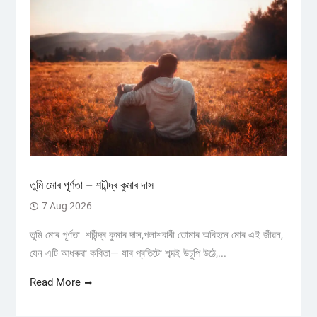
তুমি মোৰ পূৰ্ণতা – শচীন্দ্ৰ কুমাৰ দাস
7 Aug 2026
তুমি মোৰ পূৰ্ণতা শচীন্দ্ৰ কুমাৰ দাস,পলাশবাৰী তোমাৰ অবিহনে মোৰ এই জীৱন,
যেন এটি আধৰুৱা কবিতা— যাৰ প্ৰতিটো শব্দই উচুপি উঠে,...
Read More