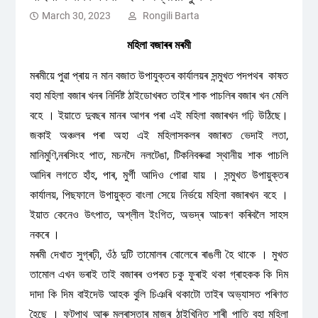
March 30, 2023
Rongili Barta
মহিলা বজাৰৰ মৰমী
মৰমীয়ে পুৱা প্ৰায় ন মান বজাত উপাযুক্তৰ কাৰ্যালয়ৰ সন্মুখত পদপথৰ কাষত
বহা মহিলা বজাৰ খনৰ নিৰ্দিষ্ট ঠাইডোখৰত তাইৰ শাক পাচলিৰ বজাৰ খন মেলি
বহে । ইয়াতে দুবছৰ মানৰ আগৰ পৰা এই মহিলা বজাৰখন গঢ়ি উঠিছে।
জকাই অঞ্চলৰ পৰা অহা এই মহিলাসকলৰ বজাৰত ভেদাই লতা,
মানিমুণি,নৰসিংহ পাত, মচনদৈ নলটেঙা, টিকনিবৰুৱা স্থানীয় শাক পাচলি
আদিৰ লগতে হাঁহ, পাৰ, মুৰ্গী আদিও পোৱা যায় । সন্মুখত উপায়ুক্তৰ
কাৰ্যালয়, পিছফালে উপায়ুক্ত বাংলা সেয়ে নিৰ্ভয়ে মহিলা বজাৰখন বহে ।
ইয়াত কেনেও উৎপাত, অশ্লীল ইংগিত, অভদ্ৰ আচৰণ কৰিবলৈ সাহস
নকৰে ।
মৰমী দেখাত সুগ্ৰঢ়ী, ওঁঠ দুটি তামোলৰ বোলেৰে ৰাঙলী হৈ থাকে । মুখত
তামোল এখন ভৰাই তাই বজাৰৰ ওপৰত চকু ফুৰাই থকা গ্ৰাহকক কি দিম
দাদা কি দিম বাইদেউ আহক বুলি চিঞৰি থকাটো তাইৰ অভ্যাসত পৰিণত
হৈছে । ফুটপাথ আৰু মুলৰাস্তাৰ মাজৰ ঠাইখিনিত শাৰী পাতি বহা মহিলা