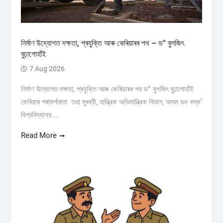
নিৰ্মাণ উদ্যোগত দক্ষতা, প্ৰযুক্তি আৰু কেৰিয়াৰৰ পথ – ড° বুলজিৎ
বুঢ়াগোহাঁই
7 Aug 2026
নিৰ্মাণ উদ্যোগত দক্ষতা, প্ৰযুক্তি আৰু কেৰিয়াৰৰ পথ ড° বুলজিৎ বুঢ়াগোহাঁই
কেৰিয়াৰ পৰামৰ্শদাতা তথা মুৰব্বী, যান্ত্রিক অভিযান্ত্রিক বিভাগ, অসম ডন বস্ক’
বিশ্ববিদ্যালয়...
Read More