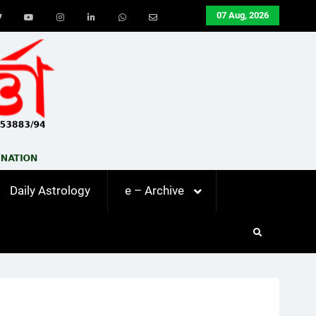
07 Aug, 2026
ook
Twitter
Youtube
Instagram
LinkedIn
Whatsapp
Email
Daily Astrology
e – Archive