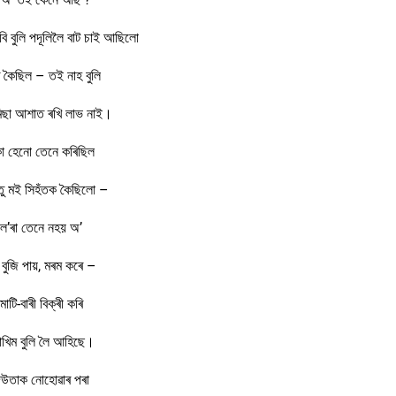
ি বুলি পদূলিলৈ বাট চাই আছিলো
 কৈছিল – তই নাহ বুলি
িছা আশাত ৰখি লাভ নাই।
ো হেনো তেনে কৰিছিল
ন্তু মই সিহঁতক কৈছিলো –
ল’ৰা তেনে নহয় অ’
বুজি পায়, মৰম কৰে –
 মাটি-বাৰী বিক্ৰী কৰি
াখিম বুলি লৈ আহিছে।
েউতাক নোহোৱাৰ পৰা