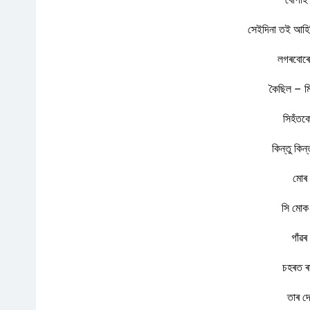
সেইদিনা তই আহিব
লগৰবোৰে
কৈছিল – ম
সিহঁতক
কিন্তু কি
মোৰ 
সি মোক 
গাঁৱৰ
চহৰত ৰ
তাৰ দ