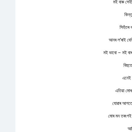
মই বাৰু সেই
কিন্
সিহঁতৰ 
আনৰ ল’ৰাই যে
মই ভাবো – মই বাৰ
বিহু
এনেই 
এতিয়া মোৰ
যোৱাৰ আগতে 
মোৰ মন তৰংগই 
আহ