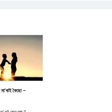
 মা’ৰাই কৈছো –
 অ’ তই কেনে আছ ?