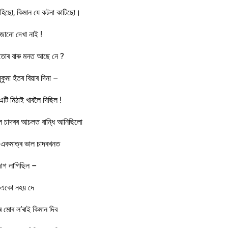
া সহিছো, কিমান যে কটনা কাটিছো।
 জানো দেখা নাই !
তোৰ বাৰু মনত আছে নে ?
কুমা হঁতৰ বিয়াৰ দিনা –
এটি মিঠাই খাবলৈ দিছিল !
ৈ চাদৰৰ আচলত বান্ধি আনিছিলো
একমাত্ৰ ভাল চাদৰখনত
দাগ লাগিছিল –
একো নহয় দে
 মোৰ ল’ৰাই কিমান দিব