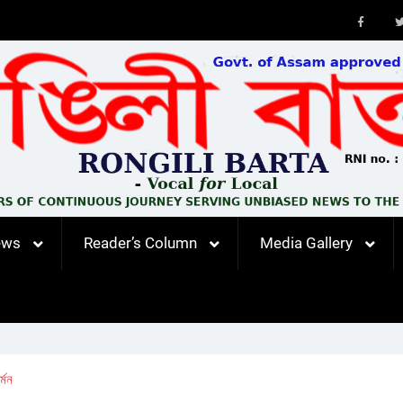
Faceb
ews
Reader’s Column
Media Gallery
্মন