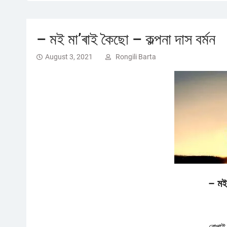
– মই মা’ৰাই কৈছো – কল্পনা দাস বৰ্মন
August 3, 2021
Rongili Barta
– মই
বোপাই