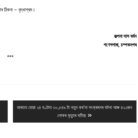
ৰ ঠিকনা – বৃদ্ধাশ্ৰম।
কল্পনা দাস বৰ্মন
গণেশপাৰা, চম্পকনগৰ
***
Next
ভাৰতত যোৱা ২৪ ঘণ্টাত ৩০,৫৪৯ টা নতুন কৰʼনা সংক্ৰমনৰ ঘটনা আৰু ৪২২জন
post:
লোকৰ মৃত্যুৰ ঘটিছে