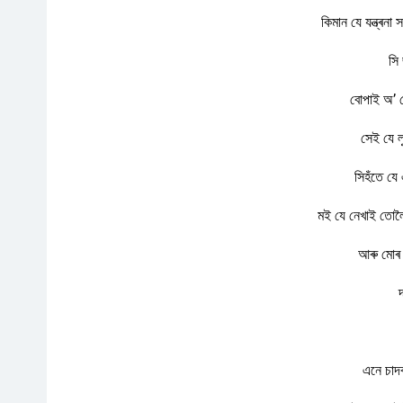
কিমান যে যন্ত্ৰন
সি
বোপাই অ’ 
সেই যে লু
সিহঁতে যে 
মই যে নেখাই তোল
আৰু মোৰ 
এনে চাদৰ