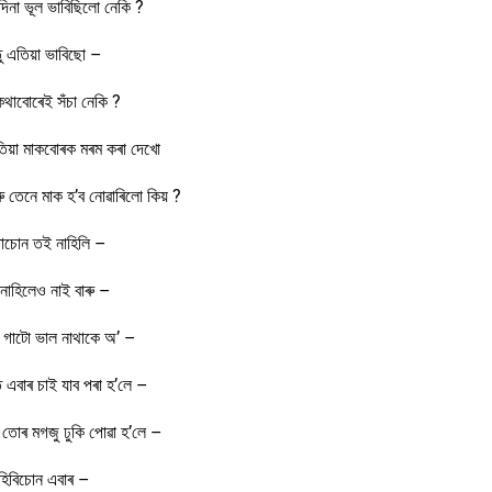
দিনা ভূল ভাবিছিলো নেকি ?
তু এতিয়া ভাবিছো –
কথাবোৰেই সঁচা নেকি ?
তিয়া মাকবোৰক মৰম কৰা দেখো
ু তেনে মাক হ’ব নোৱাৰিলো কিয় ?
তোচোন তই নাহিলি –
নাহিলেও নাই বাৰু –
 গাটো ভাল নাথাকে অ’ –
এবাৰ চাই যাব পৰা হ’লে –
তোৰ মগজু ঢুকি পোৱা হ’লে –
িবিচোন এবাৰ –