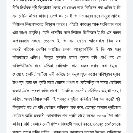
নীতি-নিৰ্ধাৰক শ্ৰী বিশ্বাত্মাই কৈছে যে তেওঁৰ দলে নিৰ্বাচনৰ পৰা এদিন ই ভি
এম মেচিন আঁতৰ কৰিব। তেওঁ কয় যে ই ভি এম যন্ত্ৰৰ বাবে মানুহে এতিয়া
নিৰ্বাচনৰ নিৰপেক্ষতাত বিশ্বাস নকৰে। এইটো গণতন্ত্ৰ আৰু সংবিধানৰ বাবে
এটা ডাঙৰ ভাবুকি। “যদি শাসকীয় দলে নিৰ্বাচন জিকিবলৈ ই ভি এম যন্ত্ৰৰ
অপব্যৱহাৰ নকৰে, তেন্তে ই ভি এম মেচিন আঁতৰাবলৈ কিয় ভয়
কৰে? গতিকে ভোটাৰ দলটোৱে কেৱল আন্তঃৰাষ্ট্ৰীয় ই ভি এম যন্ত্ৰ
আঁতৰাইহে এৰিব। নিবনুৱা সন্দৰ্ভত ভাষণ প্ৰদান কৰি তেওঁ কয় যে
ডব্লিউটিঅ’ৰ বাবে এতিয়া বেছিভাগ কাম যন্ত্ৰৰ দ্বাৰা কৰা হৈছে।
সেয়েহে, ভোটাৰ্চ পাৰ্টিয়ে দাবী কৰিছে যে যন্ত্ৰসমূহৰ কঠোৰ পৰিশ্ৰমৰ দ্বাৰা
উৎপন্ন হোৱা ধন প্ৰতি মাহে ভোটাৰ পেঞ্চন বা ভোটাৰশ্বিপ’ৰ নামত ভোটাৰৰ
একাউণ্টলৈ প্ৰেৰণ কৰিব লাগে। “যেতিয়া সংসদীয় সমিতিয়ে এইটো গ্ৰহণ
কৰিছে, অসম বিধানসভাই এই প্ৰস্তাৱ গৃহীত কৰিবলৈ কিয় ভয় কৰে? শ্ৰী
বিশ্বাত্মাই কয় যে যদি ভোটাৰে অধিকাৰ লাভ কৰে, তেন্তে অসমৰ প্ৰতিজন
ভোটাৰে আজি চৰকাৰী কোষাগাৰৰ পৰা প্ৰতি মাহে কমেও ৮০০০ টকা লাভ
কৰিব। যদি চৰকাৰে ভোটাৰশিপৰ বিষয়টো গ্ৰহণ নকৰে, তেন্তে তেওঁলোকে
ক্ষমতা ত্যাগ কৰিব লাগিব। ৰাজ্যখনত প্ৰশাসনে চলোৱা উচ্ছেদ অভিযানৰ