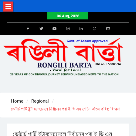
Skip
to
06 Aug, 2026
content
Facebook
Twitter
Youtube
Instagram
LinkedIn
Whatsapp
Email
Home
Regional
ভোটাৰ্চ পাৰ্টি ইন্টাৰনেছনেলে নিৰ্বাচনৰ পৰা ই ভি এম মেচিন আঁতৰ কৰিব: বিশ্বত্মা
ভোটাৰ্চ পাৰ্টি ইন্টাৰনেছনেলে নিৰ্বাচনৰ পৰা ই ভি এম