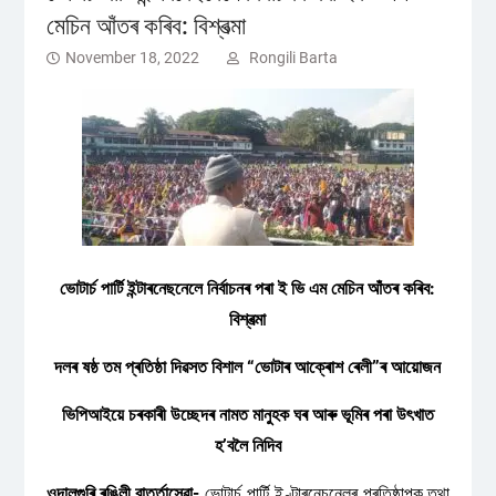
মেচিন আঁতৰ কৰিব: বিশ্বত্মা
November 18, 2022
Rongili Barta
ভোটাৰ্চ পাৰ্টি ইন্টাৰনেছনেলে নিৰ্বাচনৰ পৰা ই ভি এম মেচিন আঁতৰ কৰিব:
বিশ্বত্মা
দলৰ ষষ্ঠ তম প্ৰতিষ্ঠা দিৱসত বিশাল “ভোটাৰ আক্ৰোশ ৰেলী”ৰ আয়োজন
ভিপিআইয়ে চৰকাৰী উচ্ছেদৰ নামত মানুহক ঘৰ আৰু ভূমিৰ পৰা উৎখাত
হ’বলৈ নিদিব
ওদালগুৰি,ৰঙিলী বাৰ্ত্তাসেৱা-
ভোটাৰ্চ পাৰ্টি ইণ্টাৰনেচনেলৰ প্ৰতিষ্ঠাপক তথা