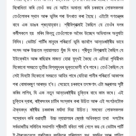
বিৰোধিতা কৰি তেওঁ কয় যে আইন অমান্য কৰি চৰকাৰে লোকসকলক
তেওঁলোকৰ স্থান আৰু ভূমিৰ পৰা উৎখাত কৰা হৈছে। এইটো গণতন্ত্ৰৰ
বাবে এক ডাঙৰ প্ৰত্যাহ্বান। শ্ৰীবিশ্বাত্মাই কৈছিল যে তেওঁৰ দলৰ
কৰ্মীসকলে হয় মৰিব কিন্তু তেওঁলোকে অবৈধ উচ্ছেদ অভিযানৰ অনুমতি
নিদিব। ভোটাৰ্চ পাৰ্টিৰ মানুহৰ পৰিৱৰ্তে ভূমি বচাবলৈ আন্তঃৰাষ্ট্ৰীয় ভাবে
সংসদ আৰু উচ্চতম ন্যায়ালয়ত যুঁজ দি যাব। শ্ৰীযুত বিশ্বাত্মাই কৈছিল যে
ইউক্ৰেইন আৰু ৰাছিয়াৰ মাজত হোৱা যুদ্ধই কৈছে যে এতিয়া পৃথিৱীখন
যিকোনো সময়তে তৃতীয় বিশ্বযুদ্ধৰ ভুক্তভোগী হ’ব পাৰে। তেওঁ কৈছিল যে
সেই দিনটো যিকোনো সময়তে আহিব পাৰে যেতিয়া পানীৰ পৰিৱৰ্তে আকাশৰ
পৰা বোমাবৰষুণ আৰম্ভ হ’ব। সেয়েহে চৰকাৰে তৎক্ষণাৎ এটা মন্ত্ৰালয় সৃষ্টি
কৰিব লাগিব, যি এক নতুন আন্তঃৰাষ্ট্ৰীয় চুক্তিৰ বাবে কাম কৰে। এই
চুক্তিৰ দ্বাৰা, ৰাষ্ট্ৰসংঘৰ চাৰ্টাৰ সংস্কাৰ কৰা উচিত আৰু এই সংগঠনটোক
ঐক্যবদ্ধ ৰাষ্ট্ৰীয় চৰকাৰৰ মৰ্যাদা দিয়া উচিত। সমবেত লোকসকলক
সম্বোধন কৰি গুৱাহাটী উচ্চ ন্যায়ালয়ৰ জ্যেষ্ঠ অধিবক্তা তথা দলটোৰ
সৰ্বভাৰতীয় সমিতিৰ সভাপতি শ্ৰীমতী ববিতা শৰ্মা গেলে কয় যে ভোটাৰ পাৰ্টি
ইণ্টাৰনেচনেলে প্ৰতিজন ব্যক্তিৰ পৰিয়ালত সুখ, সমৃদ্ধি আৰু শান্তি