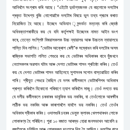
আনিবলৈ সংগ্ৰাম কৰি আছে। “এইটো দুৰ্ভাগ্যজনক যে বহুলোকে দলটোৰ
প্ৰকৃত উদ্দেশ্য বুজি নোপোৱাকৈ দলটোৰ বিষয়ে ভুল তথ্য প্ৰচাৰ কৰাত
নিয়োজিত হৈ আছে। উচ্ছেদ অভিযান ৃসন্দৰ্ভত মন্তব্য কৰি জ্যেষ্ঠ
অধিবক্তাগৰাকীয়ে কয় যে যদি কৰ্তৃপক্ষই উচ্ছেদৰ নামত আইন ভংগ
কৰে, তেন্তে সংশ্লিষ্ট বিষয়াসকলক উচ্চ ন্যায়ালয় আৰু উচ্চতম ন্যায়ালয়ে
শাস্তি দিব লাগিব। “ভোটাৰ আক্ৰোশ ৰেলী”ক সম্বোধন কৰি দলটোৰ অসম
ৰাজ্যিক সভাপতি ললিত পেগুৱে কয় যে ভোটাৰৰ অধিকাৰৰ বাবে যুঁজখনে
নেতাসকলৰ অৱসান ঘটাব আৰু দেশত ভোটাৰৰ শাসন প্ৰতিষ্ঠা কৰিব। তেওঁ
কয় যে দেশত ভোটাৰৰ শাসন আহিলেহে সুশাসনৰ সপোন বাস্তৱায়িত কৰিব
পাৰি। শ্ৰীযুত পেগুৱে কৈছিল যে দলৰ কৰ্মীসকলে ভোটাৰশিপৰ অধিকাৰ
প্ৰাপ্ত কৰিবলৈ যিকোনো পৰিমাণে ত্যাগ কৰিবলৈ সাজু। তেওঁ লগতে কয়
যে দলীয় কৰ্মীসকলে চৰকাৰৰ ভাবুকিক ভয় নকৰিব, বা তেওঁলোকে আৰক্ষীৰ
লাঠীক ভয় নকৰিব আৰু কাৰাগাৰলৈ যাবলৈ ভয় নকৰিব। তেওঁ তেওঁৰ
অধিকাৰ স্বীকাৰ কৰিব। ওদালগুৰি চহৰৰ ডেম্ফু ক্লাবৰ খেলপথাৰখন লোকে
লোকাৰণ্য হৈ পৰিছিল। পুৱা ১০ বজাত আৰম্ভ হোৱা জনসভাখন আবেলি ৪
বজালৈকে চলিছিল আৰু লোকসকল দৃঢ়তাৰে থিয় হৈ আছিল। দলটোৰ বাবে