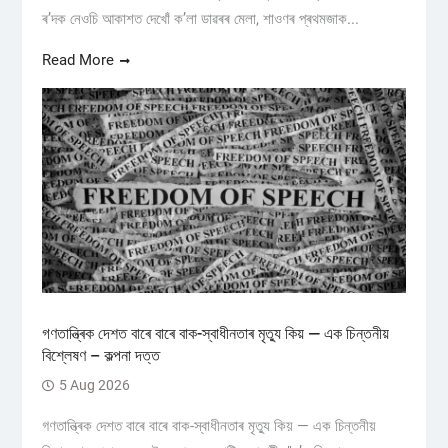
ৰ’দক নেওচি আকাশত দেখোঁ ক’লা ডাৱৰৰ মেলা, শাওণৰ প্ৰথমজাক...
Read More
গণতান্ত্ৰিক দেশত বাৰে বাৰে বাক-স্বাধীনতাৰ মৃত্যু কিয় — এক চিন্তনীয়
বিশ্লেষণ – কল্পনা দত্ত
5 Aug 2026
গণতান্ত্ৰিক দেশত বাৰে বাৰে বাক-স্বাধীনতাৰ মৃত্যু কিয় — এক চিন্তনীয়