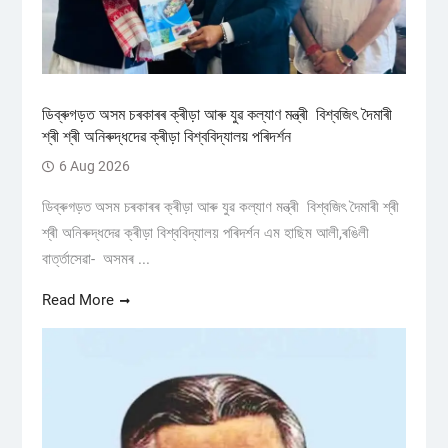
ডিব্ৰুগড়ত অসম চৰকাৰৰ ক্ৰীড়া আৰু যুৱ কল্যাণ মন্ত্ৰী বিশ্বজিৎ দৈমাৰী
শ্ৰী শ্ৰী অনিৰুদ্ধদেৱ ক্ৰীড়া বিশ্ববিদ্যালয় পৰিদৰ্শন
6 Aug 2026
ডিব্ৰুগড়ত অসম চৰকাৰৰ ক্ৰীড়া আৰু যুৱ কল্যাণ মন্ত্ৰী বিশ্বজিৎ দৈমাৰী শ্ৰী
শ্ৰী অনিৰুদ্ধদেৱ ক্ৰীড়া বিশ্ববিদ্যালয় পৰিদৰ্শন এম হাছিম আলী,ৰঙিলী
বাৰ্ত্তাসেৱা- অসমৰ ...
Read More