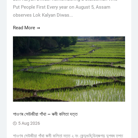
Put People First Every year on August 5, Assam
observes Lok Kalyan Diwas...
Read More
শাওণৰ সেউজীয়া গাঁথা – ৰুমী কলিতা দত্ত
5 Aug 2026
শাওণৰ সেউজীয়া গাঁথা ৰুমী কলিতা দত্ত ২ নং কেন্দুগুৰি,ডিব্ৰুগড় ​দুপৰৰ তপত