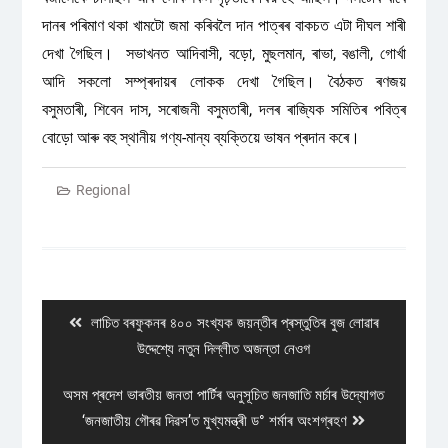
দানৰ পৰিমাণ থকা খামটো জমা কৰিবলৈ দান পাত্ৰৰ বাকচত এটা দীঘল শাৰী
দেখা গৈছিল। সভাখনত আদিবাসী, বড়ো, মুছলমান, ৰাভা, বঙালী, গোৰ্খা
আদি সকলো সম্প্ৰদায়ৰ লোকক দেখা গৈছিল। বৈঠকত ৰণজয়
বসুমতাৰী, শিবেন দাস, সৰোজনী বসুমতাৰী, দলৰ ৰাজ্যিক সমিতিৰ পবিত্ৰ
বোড়ো আৰু বহু স্থানীয় গণ্য-মান্য ব্যক্তিয়ে ভাষন প্ৰদান কৰে।
Regional
Post
navigation
Previous
লাচিত বৰফুকনৰ ৪০০ সংখ্যক জয়ন্তীৰ প্ৰস্তুতিৰ বুজ লোৱাৰ
post:
উদ্দেশ্যে নতুন দিল্লীত অজন্তা নেওগ
Next
অসম প্ৰদেশ ভাৰতীয় জনতা পাৰ্টিৰ অনুসূচিত জনজাতি মৰ্চাৰ উদ্যোগত
post:
‘জনজাতীয় গৌৰৱ দিৱস’ত মুখ্যমন্ত্ৰী ড° শৰ্মাৰ অংশগ্ৰহণ