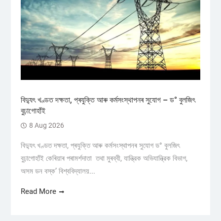
বিদ্যুৎ খণ্ডত দক্ষতা, প্ৰযুক্তি আৰু কৰ্মসংস্থাপনৰ সুযোগ – ড° বুলজিৎ
বুঢ়াগোহাঁই
8 Aug 2026
বিদ্যুৎ খণ্ডত দক্ষতা, প্ৰযুক্তি আৰু কৰ্মসংস্থাপনৰ সুযোগ ড° বুলজিৎ
বুঢ়াগোহাঁই কেৰিয়াৰ পৰামৰ্শদাতা তথা মুৰব্বী, যান্ত্রিক অভিযান্ত্রিক বিভাগ,
অসম ডন বস্ক’ বিশ্ববিদ্যালয়...
Read More