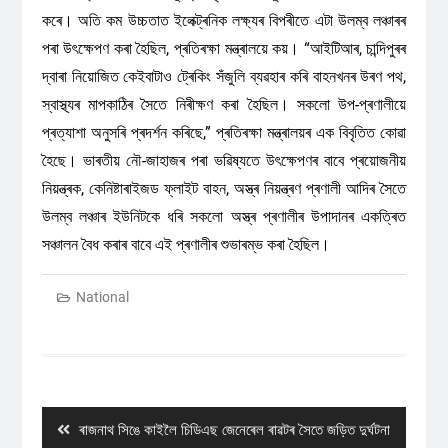
কৰে। অতি কম উচ্চতাত ইলেক্ট্ৰনিক লক্ষ্যৰ বিপৰীতে এটা উলম্ব লঞ্চাৰৰ
পৰা উৎক্ষেপণ কৰা হৈছিল, প্ৰতিৰক্ষা মন্ত্ৰালয়ে কয়। “আইটিআৰ, চান্দিপুৰৰ
দ্বাৰা নিয়োজিত কেইবাটাও ট্ৰেকিং সঁজুলি ব্যৱহাৰ কৰি বাহনখনৰ উৰণ পথ,
স্বাস্থ্যৰ মাপকাঠিৰ সৈতে নিৰীক্ষণ কৰা হৈছিল। সকলো উপ-প্ৰণালীয়ে
প্ৰত্যাশা অনুসৰি প্ৰদৰ্শন কৰিছে,” প্ৰতিৰক্ষা মন্ত্ৰালয়ৰ এক বিবৃতিত কোৱা
হৈছে। ভাৰতীয় নৌ-জাহাজৰ পৰা ভৱিষ্যতে উৎক্ষেপণৰ বাবে প্ৰয়োজনীয়
নিয়ন্ত্ৰক, কেনিষ্টাৰাইজড ফ্লাইট বাহন, অস্ত্ৰ নিয়ন্ত্ৰণ প্ৰণালী আদিৰ সৈতে
উলম্ব লঞ্চাৰ ইউনিটকে ধৰি সকলো অস্ত্ৰ প্ৰণালীৰ উপাদানৰ একত্ৰিত
সঞ্চালন বৈধ কৰাৰ বাবে এই প্ৰণালীৰ শুভাৰম্ভ কৰা হৈছিল।
National
Post
navigation
Previous
ৰাজনাথ সিঙে কাইলৈ চিডিএছ জেনেৰেল ৰাৱটৰ সৈতে জড়িত দুৰ্ঘটনা