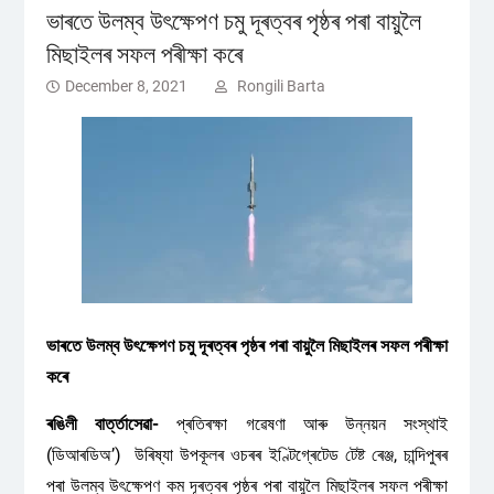
ভাৰতে উলম্ব উৎক্ষেপণ চমু দূৰত্বৰ পৃষ্ঠৰ পৰা বায়ুলৈ
মিছাইলৰ সফল পৰীক্ষা কৰে
December 8, 2021
Rongili Barta
ভাৰতে উলম্ব উৎক্ষেপণ চমু দূৰত্বৰ পৃষ্ঠৰ পৰা বায়ুলৈ মিছাইলৰ সফল পৰীক্ষা
কৰে
ৰঙিলী বাৰ্ত্তাসেৱা-
প্ৰতিৰক্ষা গৱেষণা আৰু উন্নয়ন সংস্থাই
(ডিআৰডিঅ’) উৰিষ্যা উপকূলৰ ওচৰৰ ইণ্টিগ্ৰেটেড টেষ্ট ৰেঞ্জ, চান্দিপুৰৰ
পৰা উলম্ব উৎক্ষেপণ কম দূৰত্বৰ পৃষ্ঠৰ পৰা বায়ুলৈ মিছাইলৰ সফল পৰীক্ষা