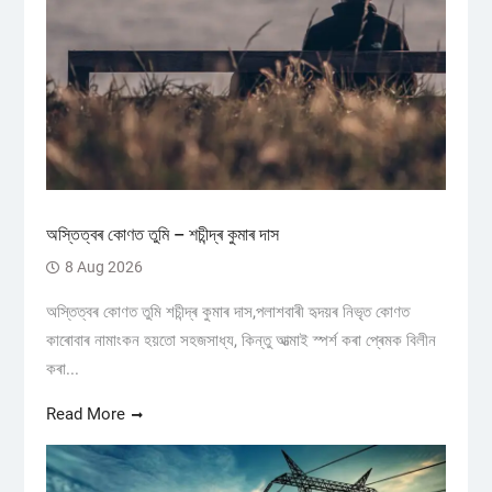
অস্তিত্বৰ কোণত তুমি – শচীন্দ্ৰ কুমাৰ দাস
8 Aug 2026
অস্তিত্বৰ কোণত তুমি শচীন্দ্ৰ কুমাৰ দাস,পলাশবাৰী হৃদয়ৰ নিভৃত কোণত
কাৰোবাৰ নামাংকন হয়তো সহজসাধ্য, কিন্তু আত্মাই স্পৰ্শ কৰা প্ৰেমক বিলীন
কৰা...
Read More