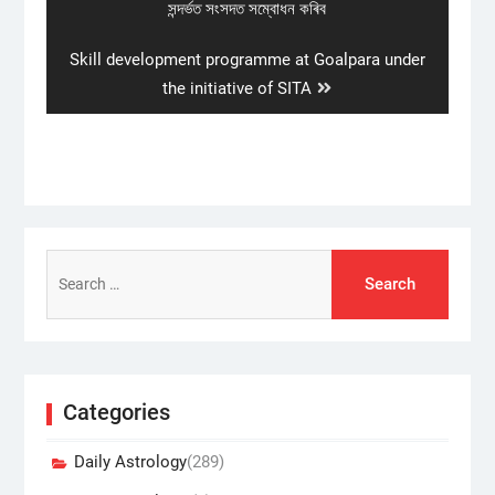
post:
সন্দৰ্ভত সংসদত সম্বোধন কৰিব
Next
Skill development programme at Goalpara under
post:
the initiative of SITA
Search
for:
Categories
Daily Astrology
(289)