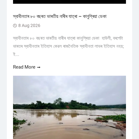
স্বাধীনতাৰ ৮০ বছৰত ভাৰতীয় নাৰীৰ যাত্ৰা – কানুপ্ৰিয়া ডেকা
8 Aug 2026
স্বাধীনতাৰ ৮০ বছৰত ভাৰতীয় নাৰীৰ যাত্ৰা কানুপ্ৰিয়া ডেকা হাউলী, বৰপেটা
ভাৰতৰ স্বাধীনতাৰ ইতিহাস কেৱল ৰাজনৈতিক স্বাধীনতা লাভৰ ইতিহাস নহয়;
ই...
Read More