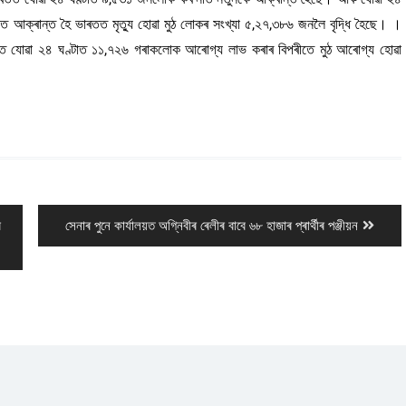
ত আক্ৰান্ত হৈ ভাৰতত মৃত্যু হোৱা মুঠ লোকৰ সংখ্যা ৫,২৭,৩৮৬ জনলৈ বৃদ্ধি হৈছে। ।
তত যোৱা ২৪ ঘণ্টাত ১১,৭২৬ গৰাকলোক আৰোগ্য লাভ কৰাৰ বিপৰীতে মুঠ আৰোগ্য হোৱা
Next
ৰ
সেনাৰ পুনে কাৰ্যালয়ত অগ্নিবীৰ ৰেলীৰ বাবে ৬৮ হাজাৰ প্ৰাৰ্থীৰ পঞ্জীয়ন
post: