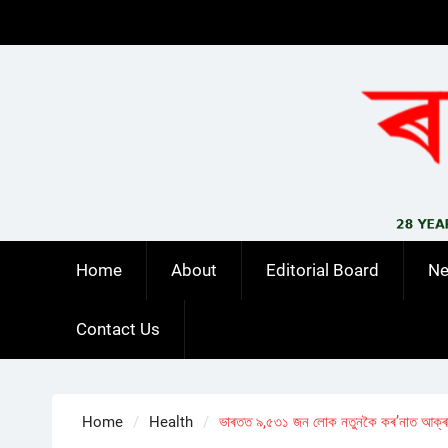
Skip
to
content
Home
About
Editorial Board
N
Contact Us
Home
Health
ভাৰতত ৯,৫৩১ জন লোক নতুনকৈ কৰ’নাত আক্ৰা