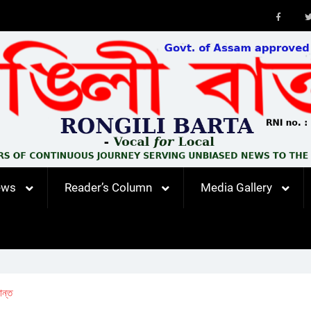
Faceb
ews
Reader’s Column
Media Gallery
ন্ত