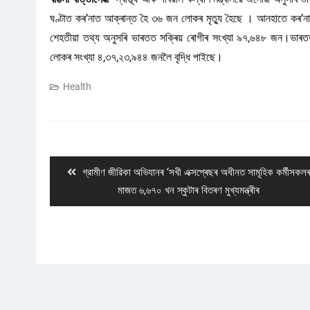
ঘণ্টাত কৰ’নাত আক্ৰান্ত হৈ ৩৬ জন লোকৰ মৃত্যু হৈছে । আনহাতে কৰ’না
শেহতীয়া তথ্য অনুসৰি ভাৰতত সক্ৰিয় ৰোগীৰ সংখ্যা ৯৭,৬৪৮ জন।ভাৰ
লোকৰ সংখ্যা ৪,৩৭,২৩,৯৪৪ জনলৈ বৃদ্ধি পাইছে।
Health
Post
navigation
Previous
গ্রামীণ জীৱিকা অভিযানৰ ‘সখী এক্সপ্ৰেছৰ অধীনত সামূহিক কৰ্মীসকল
post:
মাজত ৬,৬৭০ খন স্কুটাৰ বিতৰণ মুখ্যমন্ত্ৰীৰ