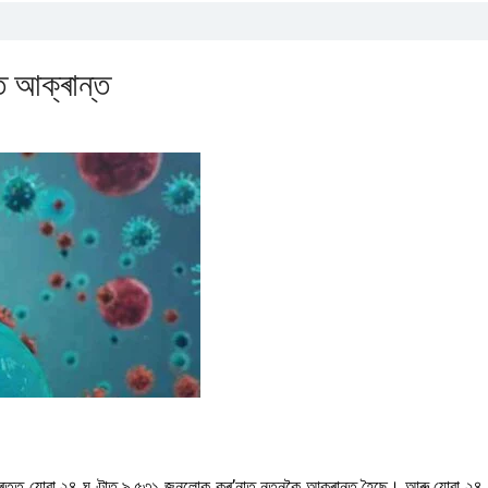
 আক্ৰান্ত
ুসৰি ভাৰতত যোৱা ২৪ ঘণ্টাত ৯,৫৩১ জনলোক কৰ’নাত নতুনকৈ আক্ৰান্ত হৈছে। আৰু যোৱা ২৪