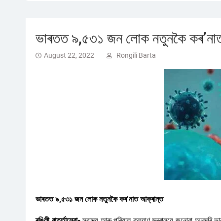
ভাৰতত ৯,৫৩১ জন লোক নতুনকৈ কৰ’নাত
August 22, 2022
Rongili Barta
ভাৰতত ৯,৫৩১ জন লোক নতুনকৈ কৰ’নাত আক্ৰান্ত
ৰঙিলী বাৰ্ত্তাসেৱা-
স্বাস্থ্য আৰু পৰিয়াল কল্যাণ মন্ত্ৰালয়ে জনোৱা অন