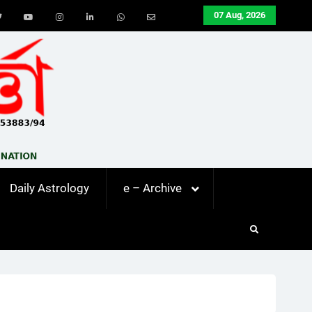
07 Aug, 2026
ook
Twitter
Youtube
Instagram
LinkedIn
Whatsapp
Email
Daily Astrology
e – Archive