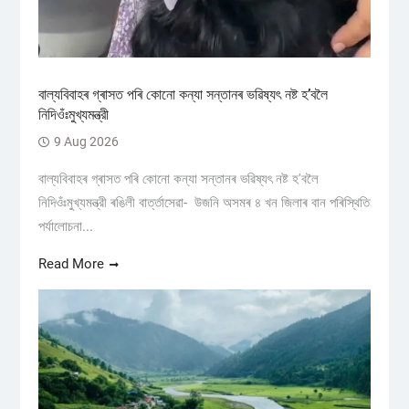
বাল্যবিবাহৰ গ্ৰাসত পৰি কোনো কন্যা সন্তানৰ ভৱিষ্যৎ নষ্ট হ’বলৈ
নিদিওঁঃমুখ্যমন্ত্রী
9 Aug 2026
বাল্যবিবাহৰ গ্ৰাসত পৰি কোনো কন্যা সন্তানৰ ভৱিষ্যৎ নষ্ট হ'বলৈ
নিদিওঁঃমুখ্যমন্ত্রী ৰঙিলী বাৰ্ত্তাসেৱা- উজনি অসমৰ ৪ খন জিলাৰ বান পৰিস্থিতি
পৰ্যালোচনা...
Read More