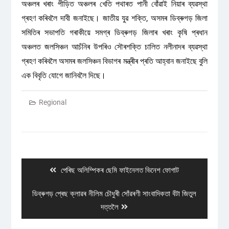
অঞ্চলৰ খৰাং পীড়িত অঞ্চলৰ খেতি পথাৰত পানী বোঁৱাই নিয়াৰ ব্যৱস্থা
গ্ৰহণ কৰিবলৈ দাবী জনাইছে। জাতীয় যুৱ শক্তি, অসমৰ ডিব্ৰুগড় জিলা
সমিতিৰ সভাপতি গৰাকীয়ে সমগ্ৰ ডিব্ৰুগড় জিলাৰ খৰাং কৃষি প্ৰধান
অঞ্চলত জলসিঞ্চন আচঁনিৰ উপৰিও সৌৰশক্তি চালিত নলীনাদৰ ব্যৱস্থা
গ্ৰহণ কৰিবলৈ অসমৰ জলসিঞ্চন বিভাগৰ মন্ত্ৰীৰ প্ৰতি আহ্বান জনাইছে বুলি
এক বিবৃতি যোগে জানিবলৈ দিছে।
Regional
Post
navigation
Previous
পেৰিছ অলিম্পিকৰ ছেমি ফাইনেলত ভিনেশ ফোগাট
post:
Next
ডিব্ৰুগড় প্ৰেছ ক্লাৱৰ নীলিম চৌধুৰী সোঁৱৰণী সাংবাদিকতা বঁটা জিতুল
post:
দত্তলৈ