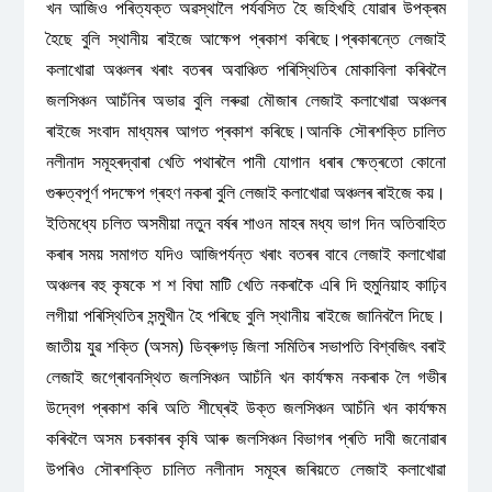
খন আজিও পৰিত্যক্ত অৱস্থালৈ পৰ্যবসিত হৈ জহিখহি যোৱাৰ উপক্ৰম
হৈছে বুলি স্থানীয় ৰাইজে আক্ষেপ প্ৰকাশ কৰিছে।প্ৰকাৰন্তে লেজাই
কলাখোৱা অঞ্চলৰ খৰাং বতৰৰ অবাঞ্চিত পৰিস্থিতিৰ মোকাবিলা কৰিবলৈ
জলসিঞ্চন আচঁনিৰ অভাৱ বুলি লৰুৱা মৌজাৰ লেজাই কলাখোৱা অঞ্চলৰ
ৰাইজে সংবাদ মাধ্যমৰ আগত প্ৰকাশ কৰিছে।আনকি সৌৰশক্তি চালিত
নলীনাদ সমূহৰদ্বাৰা খেতি পথাৰলৈ পানী যোগান ধৰাৰ ক্ষেত্ৰতো কোনো
গুৰুত্বপূৰ্ণ পদক্ষেপ গ্ৰহণ নকৰা বুলি লেজাই কলাখোৱা অঞ্চলৰ ৰাইজে কয়।
ইতিমধ্যে চলিত অসমীয়া নতুন বৰ্ষৰ শাওন মাহৰ মধ্য ভাগ দিন অতিবাহিত
কৰাৰ সময় সমাগত যদিও আজিপৰ্যন্ত খৰাং বতৰৰ বাবে লেজাই কলাখোৱা
অঞ্চলৰ বহু কৃষকে শ শ বিঘা মাটি খেতি নকৰাকৈ এৰি দি হুমুনিয়াহ কাঢ়িব
লগীয়া পৰিস্থিতিৰ সন্মুখীন হৈ পৰিছে বুলি স্থানীয় ৰাইজে জানিবলৈ দিছে।
জাতীয় যুৱ শক্তি (অসম) ডিব্ৰুগড় জিলা সমিতিৰ সভাপতি বিশ্বজিৎ বৰাই
লেজাই জগ্ৰোবনস্থিত জলসিঞ্চন আচঁনি খন কাৰ্যক্ষম নকৰাক লৈ গভীৰ
উদ্বেগ প্ৰকাশ কৰি অতি শীঘ্ৰেই উক্ত জলসিঞ্চন আচঁনি খন কাৰ্যক্ষম
কৰিবলৈ অসম চৰকাৰৰ কৃষি আৰু জলসিঞ্চন বিভাগৰ প্ৰতি দাবী জনোৱাৰ
উপৰিও সৌৰশক্তি চালিত নলীনাদ সমূহৰ জৰিয়তে লেজাই কলাখোৱা