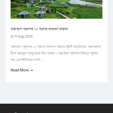
অৰুণাচল প্ৰদেশৰ ২৭ স্থানৰ নামকৰণ ভাৰতৰ
9 Aug 2026
অৰুণাচল প্ৰদেশৰ ২৭ স্থানৰ নামকৰণ ভাৰতৰ ৰঙিলী বাৰ্ত্তাসেৱা- অৰুণাচলত
চীনৰ ৰঙাচকুৰ প্ৰত্যুত্তৰ দিলে ভাৰতে। অৰুণাচল প্ৰদেশৰ বিভিন্ন স্থানৰ
নাম একপক্ষীয়ভাৱে সলনি...
Read More