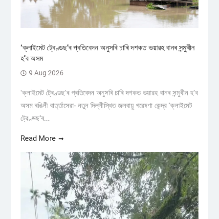
‘ক্লাইমেট ট্ৰেণ্ডছ’ৰ প্ৰতিবেদন অনুসৰি চাৰি দশকত ভয়াৱহ বানৰ সন্মুখীন
হ’ব অসম
9 Aug 2026
'ক্লাইমেট ট্ৰেণ্ডছ'ৰ প্ৰতিবেদন অনুসৰি চাৰি দশকত ভয়াৱহ বানৰ সন্মুখীন হ'ব
অসম ৰঙিলী বাৰ্ত্তাসেৱা- নতুন দিল্লীস্থিত জলবায়ু গৱেষণা কেন্দ্র 'ক্লাইমেট
ট্রেণ্ডছ'ৰ...
Read More