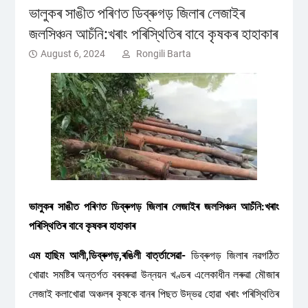
ভালুকৰ সাঙীত পৰিণত ডিব্ৰুগড় জিলাৰ লেজাইৰ
জলসিঞ্চন আচঁনি:খৰাং পৰিস্থিতিৰ বাবে কৃষকৰ হাহাকাৰ
August 6, 2024
Rongili Barta
ভালুকৰ সাঙীত পৰিণত ডিব্ৰুগড় জিলাৰ লেজাইৰ জলসিঞ্চন আচঁনি:খৰাং
পৰিস্থিতিৰ বাবে কৃষকৰ হাহাকাৰ
এম হাছিম আলী,ডিব্ৰুগড়,ৰঙিলী বাৰ্ত্তাসেৱা-
ডিব্ৰুগড় জিলাৰ নৱগঠিত
খোৱাং সমষ্টিৰ অন্তৰ্গত বৰবৰুৱা উন্নয়ন খণ্ডৰ এলেকাধীন লৰুৱা মৌজাৰ
লেজাই কলাখোৱা অঞ্চলৰ কৃষকে বানৰ পিছত উদ্ভৱ হোৱা খৰাং পৰিস্থিতিৰ