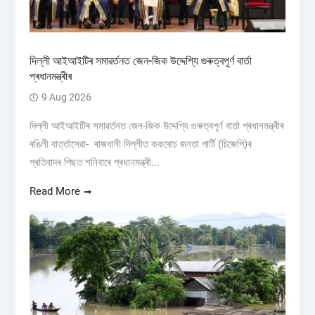
দিল্লী আইআইটিৰ সমাৱৰ্তনত জেন-জিক উদ্দেশ্যি গুৰুত্বপূৰ্ণ বাৰ্তা
প্ৰধানমন্ত্ৰীৰ
9 Aug 2026
দিল্লী আইআইটিৰ সমাৱৰ্তনত জেন-জিক উদ্দেশ্যি গুৰুত্বপূৰ্ণ বাৰ্তা প্ৰধানমন্ত্ৰীৰ
ৰঙিলী বাৰ্ত্তাসেৱা- ৰাজধানী দিল্লীত ককৰোচ জনতা পাৰ্টি (চিজেপি)ৰ
প্ৰতিবাদৰ পিছত শনিবাৰে প্ৰধানমন্ত্ৰী...
Read More