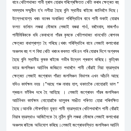
বাবে খেতিপথাৰত পানী হ্ৰাস হোৱাৰ পৰিপ্ৰেক্ষিতত খেতি কৰাৰ ক্ষেত্ৰত বহু
সমস্যাৰ সম্মুখীন হ’ব লগীয়া হৈছে বুলি স্থানীয় ৰাইজে জানিবলৈ দিছে।
উল্লেখযোগ্য খৰাং বতৰৰ অবাঞ্চিত পৰিস্থিতিৰ বাবে পানী শুকাই যোৱাৰ
ফলত বৰ্তমান লৰুৱা মৌজাৰ লেজাই বৰুৱা গাওঁ, বৰদৈবাম, মাজগাঁও
পানীমিৰিককে ধৰি কেবাখনো গাঁৱৰ কৃষকে খেতিপথাৰত ধানখেতি ৰোপনৰ
ক্ষেত্ৰত বাধাপ্ৰাপ্ত হৈ পৰিছে।খৰাং পৰিস্থিতিৰ বাবে লেজাই কলাখোৱা
অঞ্চলৰ বহু শ শ বিঘা খেতি খৰাংৰ কবলত পৰি চন পৰি যোৱাৰ দিশে অগ্ৰসৰ
হৈছে বুলি স্থানীয় কৃষক ৰাইজে গভীৰ উদ্বেগ প্ৰকাশ কৰিছে। কৃত্ৰিম
ভাৱে জলসিঞ্চন আচঁনিৰ জৰিয়তে পথাৰলৈ পানী বোঁৱাই নিয়া ব্যৱস্থাৰ
ক্ষেত্ৰত লেজাই জগ্ৰোবন গাঁৱত জলসিঞ্চন বিভাগৰ এখন আঁচনি আছে
যদিও কাৰ্যক্ষম নহয় ।”আছে গৰু নাবায় হাল, থকাতকৈ নোহোৱাই ভাল ”
প্ৰবচন ফাঁকিৰ দৰে হৈ আহিছে । লেজাই জগ্ৰোবন গাঁৱৰ জলসিঞ্চন
আচঁনিখন কাৰ্যক্ষম নোহোৱাকৈ ভালুকৰ সাঙীত পৰিণত হোৱা পৰিলক্ষিত
হৈছে।আনকি সৌৰশক্তি যুক্ত পানী ব্যৱস্থাৰে খেতিপথাৰলৈ পানী বোঁৱাই
নিয়াৰ ব্যৱস্থাও আজিলৈকে হৈ নুঠিল বুলি লৰুৱা মৌজাৰ লেজাই কলাখোৱা
অঞ্চলৰ ৰাইজে অভিযোগ কৰিছে।লেজাই জগ্ৰোবনস্থিত জলসিঞ্চন আচঁনি