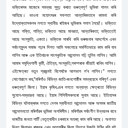
ভক্তিৰসৰ মাজেৰে সমন্বয় সুদৃঢ় কৰাত গুৰুত্বপূৰ্ণ ভূমিকা পালন কৰি
আহিছে। ভাওনা মহোৎসৱৰ সফলতা আন্তৰিকতাৰে কামনা কৰি
উদ্যোক্তাসকলৰ লগতে স্থানীয় ৰাইজৰ ভূমিকাৰ শলাগ লৈছোঁ। ভক্তিত
আছে শক্তি, শান্তি; ভক্তিত আছে মানৱতা, আন্তৰিকতা; ভক্তিতেই
আছে সংস্কৃতি, একতা। ভক্তিক সাৰথি কৰি গুৰুজনাৰ আদর্শেৰে এখন
সৰ্বাংগসুন্দৰ সমাজ গঢ়াৰ দিশত আমি সকলোৱে সমর্পিতভাৱে কাম কৰি যাব
লাগিব আৰু এক ইতিবাচক সাংস্কৃতিক আন্দোলন গঢ়ি তুলিব লাগিব। আমি
আমাৰ সমৃদ্ধিশালী কৃষ্টি, ঐতিহ্য, সংস্কৃতি,পৰম্পৰাক জীয়াই ৰাখিব লাগিব।
এইক্ষেত্ৰত নতুন প্রজন্মই বিশেষকৈ আগভাগ ল’ব লাগিব।” লগতে
সোণোৱালে কয়,”মৰিগাঁও বিভিন্ন জাতি-জনগোষ্ঠীৰ সমন্বয়েৰে পৰিপূৰ্ণ এখন
গুৰুত্বপূৰ্ণ জিলা। ইয়াৰ কৃষিখণ্ডৰ লগতে অন্যান্য ক্ষেত্ৰতো বিভিন্ন
সুযোগ-সম্ভাৱনা আছে। ইয়াৰ শিপিনীসকলৰো সুনাম আছে। ইতিহাসৰ
বিভিন্ন ঘটনাক্ৰমৰ লগতে দেশৰ স্বাধীনতা আন্দোলন আৰু অসমৰ জাতীয়
আন্দোলনতো মৰিগাঁৱৰ ভূমিকা অপৰিসীম। মৰিগাঁৱৰ সৰ্বাংগীণ উন্নয়নৰ বাবে
ভাৰতীয় জনতা পার্টি নেতৃত্বাধীন চৰকাৰে অহৰহ্ কাম কৰি আছে। অনাগত
দিনত জিলাখন ৰাজ্যৰ এখন আগশাৰীৰ জিলা হিচাপে উজলি উঠিব বুলি মই