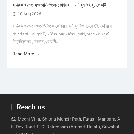
যান্ত্ৰিক খণ্ডত দক্ষতাভিত্তিক কেৰিয়াৰ – ড° বুলজিৎ বুঢ়াগোহাঁই
10 Aug 2026
যান্ত্ৰিক খণ্ডত দক্ষতাভিত্তিক কেৰিয়াৰ ড° বুলজিৎ বুঢ়াগোহাঁই কেৰিয়াৰ
পৰামৰ্শদাতা তথা মুৰব্বী, যান্ত্রিক অভিযান্ত্রিক বিভাগ, অসম ডন বস্ক’
বিশ্ববিদ্যালয় , আজাৰা,গুৱাহাটী...
Read More
Reach us
62, Medhi Villa, Shitala Mandir Path, Fatasil Manpara, A.
K. Dev Road, P. O. Dhirenpara (Ambari Tiniali), Guwahati