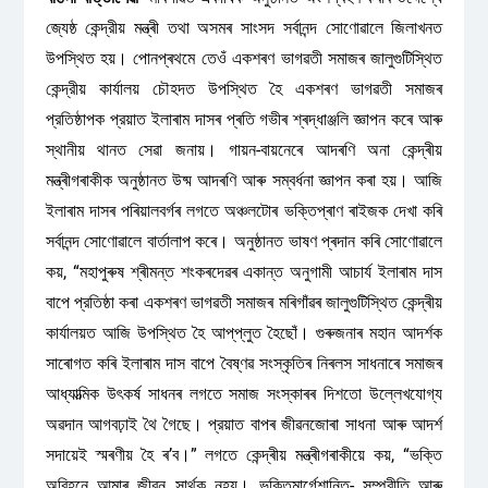
জ্যেষ্ঠ কেন্দ্রীয় মন্ত্ৰী তথা অসমৰ সাংসদ সর্বানন্দ সোণোৱালে জিলাখনত
উপস্থিত হয়। পোনপ্ৰথমে তেওঁ একশৰণ ভাগৱতী সমাজৰ জালুগুটিস্থিত
কেন্দ্রীয় কার্যালয় চৌহদত উপস্থিত হৈ একশৰণ ভাগৱতী সমাজৰ
প্রতিষ্ঠাপক প্রয়াত ইলাৰাম দাসৰ প্ৰতি গভীৰ শ্ৰদ্ধাঞ্জলি জ্ঞাপন কৰে আৰু
স্থানীয় থানত সেৱা জনায়। গায়ন-বায়নেৰে আদৰণি অনা কেন্দ্ৰীয়
মন্ত্ৰীগৰাকীক অনুষ্ঠানত উষ্ম আদৰণি আৰু সম্বৰ্ধনা জ্ঞাপন কৰা হয়। আজি
ইলাৰাম দাসৰ পৰিয়ালবৰ্গৰ লগতে অঞ্চলটোৰ ভক্তিপ্ৰাণ ৰাইজক দেখা কৰি
সৰ্বানন্দ সোণোৱালে বাৰ্তালাপ কৰে। অনুষ্ঠানত ভাষণ প্ৰদান কৰি সোণোৱালে
কয়, “মহাপুৰুষ শ্ৰীমন্ত শংকৰদেৱৰ একান্ত অনুগামী আচার্য ইলাৰাম দাস
বাপে প্রতিষ্ঠা কৰা একশৰণ ভাগৱতী সমাজৰ মৰিগাঁৱৰ জালুগুটিস্থিত কেন্দ্ৰীয়
কাৰ্যালয়ত আজি উপস্থিত হৈ আপ্‌প্লুত হৈছোঁ। গুৰুজনাৰ মহান আদৰ্শক
সাৰোগত কৰি ইলাৰাম দাস বাপে বৈষ্ণৱ সংস্কৃতিৰ নিৰলস সাধনাৰে সমাজৰ
আধ্যাত্মিক উৎকৰ্ষ সাধনৰ লগতে সমাজ সংস্কাৰৰ দিশতো উল্লেখযোগ্য
অৱদান আগবঢ়াই থৈ গৈছে। প্রয়াত বাপৰ জীৱনজোৰা সাধনা আৰু আদৰ্শ
সদায়েই স্মৰণীয় হৈ ৰ’ব।” লগতে কেন্দ্ৰীয় মন্ত্ৰীগৰাকীয়ে কয়, “ভক্তি
অবিহনে আমাৰ জীৱন সাৰ্থক নহয়। ভক্তিমার্গেশান্তি- সম্প্রীতি আৰু