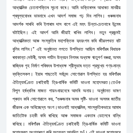
আধ্যাত্মিক চেতনাশক্তিৰ সূচনা কৰে। আমি ভক্তিৰসৰ আধাৰত মানৱীয়
প্ৰমূল্যবোধৰ ভাবনাৰে এখন আদর্শ সমাজ গঢ় দিব লাগিব। গুৰুজনাৰ
আদৰ্শক সাৰথি কৰি ইলাৰাম দাস বাপে এই মহৎ চিন্তা-চেতনাৰে উন্মেষ
ঘটাইছিল। এই আদর্শ আমি জীয়াই ৰাখিব লাগিব। নতুন প্রজন্মই
আধ্যাত্মিকতা আৰু সংস্কৃতিৰ মহাশক্তিক হৃদয়ংগম কৰি জীৱনপথত বাট
বুলিব লাগিব।” এই অনুষ্ঠানত লগতে উপস্থিত আছিল মৰিগাঁৱৰ বিধায়ক
ৰমাকান্ত দেউৰী, অসম পর্যটন উন্নয়ন নিগমৰ অধ্যক্ষ ঋতুপৰ্ণ বৰুৱা, অসম
ৰাজ্যিক গৃহ নিৰ্মাণ পৰিষদৰ উপাধ্যক্ষ শ্রীসুভাষ দত্ত প্রমুখ্যে গণ্য-মান্য
ব্যক্তিসকল। ইয়াৰ পাছতেই সৰ্বানন্দ সোণোৱাল উপস্থিত হয় মৰিগাঁৱৰ
ঐতিহ্যমণ্ডিত চৰাইবাহী ত্রি-বার্ষিক কমিটি ভাওনা মহোৎসৱত।তেওঁক
বিপুল হর্ষধ্বনিৰ মাজত গায়ন-বায়নেৰে আদৰি অনায়। অনুষ্ঠানত ভাষণ
প্ৰদান কৰি সোণোৱালে কয়, “গুৰুজনাৰ অমৰ সৃষ্টি- ভাওনা অসমৰ জাতীয়
জীৱনৰ এক অবিচ্ছেদ্য অংগ।ভাওনাই আধ্যাত্মিক, সাংস্কৃতিকভাৱে আমাৰ
জাতিটোক চহকী কৰি ৰাখিছে আৰু সমাজক একতাৰ ডোলেৰে বান্ধি
ৰাখিছে। মৰিগাঁৱৰ ঐতিহ্যমণ্ডিত চৰাইবাহী ত্রি-বার্ষিক কমিটি ভাওনা
মহোৎসৱত অংশগ্ৰহণ কৰি অত্যন্ত আনন্দিত হওঁ। এই ভাওনা মহোৎসৱে