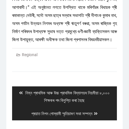
আশাবাদী।” এই অনুষ্ঠানত লগতে উপস্থিত থাকে মৰিগাঁৱৰ বিধায়ক শ্ৰী
ৰমাকান্ত দেউৰী, সদৌ অসম ছাত্ৰ সন্থাৰ সভাপতি শ্ৰী দীপাংক কুমাৰ নাথ,
অসম পৰ্যটন উন্নয়ন নিগমৰ অধ্যক্ষ শ্ৰী ঋতুপৰ্ণ বৰুৱা, অসম ৰাজ্যিক গৃহ
নির্মাণ পৰিষদৰ উপাধ্যক্ষ সুভাষ দত্ত প্রমুখ্যে গুণী-জ্ঞানী ব্যক্তিসকল আৰু
জিলা উপায়ুক্ত, আৰক্ষী অধীক্ষক তথা জিলা প্ৰশাসনৰ বিষয়ববীয়াসকল।
Regional
Post
navigation
Previous
নিম্ন প্ৰাথমিক আৰু উচ্চ প্রাথমিক বিদ্যালয়ৰ নিয়মীয়া ৮,০০০
post:
শিক্ষকৰ পদ বিলুপ্তি কৰা হৈছে
Next
প্ৰয়াত নিপন গোস্বামী স্মৃতিচাৰণ সভা সম্পন্ন
post: