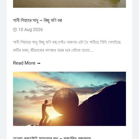
পানী পিয়াহৰ সাধু – ৰিজু মণি বৰা
10 Aug 2026
পানী পিয়াহৰ সাধু ৰিজু মণি বৰা,নগাঁও অজগৰ এটা হৈ পানীয়ে গিলি পেলাইছে
মাটিৰ মৰম, জীৱনবোৰ কাগজৰ নাৱৰ দৰে সোঁতৰ হাতত...
Read More
অহৰহ প্ৰচেষ্টাই সাফল্যৰ পথ – প্ৰাণজিৎ মজুমদাৰ