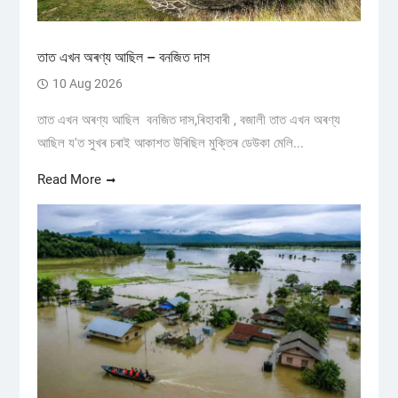
তাত এখন অৰণ্য আছিল – বনজিত দাস
10 Aug 2026
তাত এখন অৰণ্য আছিল বনজিত দাস,ৰিহাবাৰী , বজালী তাত এখন অৰণ্য
আছিল য'ত সুখৰ চৰাই আকাশত উৰিছিল মুক্তিৰ ডেউকা মেলি...
Read More