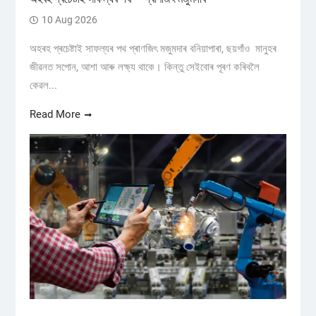
10 Aug 2026
অহৰহ প্ৰচেষ্টাই সাফল্যৰ পথ প্ৰাণজিৎ মজুমদাৰ বনিয়াপাৰা, ছয়গাঁও ​মানুহৰ
জীৱনত সপোন, আশা আৰু লক্ষ্য থাকে। কিন্তু সেইবোৰ পূৰণ কৰিবলৈ
কেৱল...
Read More