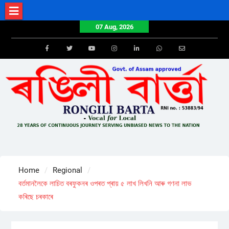
Skip
to
07 Aug, 2026
content
Facebook
Twitter
Youtube
Instagram
LinkedIn
Whatsapp
Email
Home
Regional
বৰ্তমানলৈকে লাচিত বৰফুকনৰ ওপৰত প্ৰায় ৫ লাখ লিখনি আৰু গণনা লাভ
কৰিছে চৰকাৰে