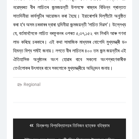
নৱেম্বৰত বীৰ লাচিতৰ জন্মজয়ন্তী উপলক্ষে ৰাজ্যৰ বিভিন্ন প্ৰান্তত
সাতদিনীয়া কাৰ্যসূচীৰ আয়োজন কৰা হৈছে। ইয়াৰোপৰি দিল্লীটো অনুষ্ঠিত
কৰা হ’ব অসম চৰকাৰৰ দ্বাৰা দুদিনীয়া জন্মজয়ন্তী ‘লাচিত দিৱস’। উল্লেখ্য
যে, বৰ্তমানলৈকে লাচিত বৰফুকনৰ ওপৰত ৫,৩৭,১৫২ খন লিখনি আৰু গণনা
লাভ কৰিছে চৰকাৰে। এই কথা সামাজিক মাধ্যমৰ যোগেদি মুখ্যমন্ত্ৰী ড৹
হিমন্ত বিশ্ব শৰ্মাই জনায়। লগতে বীৰ লাচিতৰ ৪০০ তম জন্ম জয়ন্তীৰ এই
ঐতিহাসিক অনুষ্ঠানৰ অংশ হোৱাৰ বাবে সকলো অংশগ্ৰহণকাৰীক
তেওঁলোকৰ উৎসাহৰ বাবে সকলোকে মুখ্যমন্ত্ৰীয়ে অভিনন্দন জনায়।
Regional
Post
navigation
Previous
ডিব্ৰুগড় বিশ্ববিদ্যালয়ৰ তিনিজন ছাত্ৰক বহিষ্কাৰ
post: