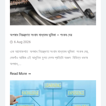
অপৰাধ নিয়ন্ত্ৰণত সংবাদ মাধ্যমৰ ভূমিকা – শংকৰ দেৱ
6 Aug 2026
এক আলোকপাত অপৰাধ নিয়ন্ত্ৰণত সংবাদ মাধ্যমৰ ভূমিকা শংকৰ দেৱ,
দেৰগাঁও আজিৰ এই আধুনিক যুগত দেশৰ প্ৰতিটো অঞ্চল বিভিন্ন ধৰণৰ
অপৰাধ,...
Read More