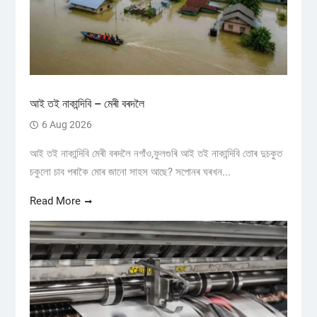
আই তই নাকান্দিবি – মেৰী বৰদলৈ
6 Aug 2026
আই তই নাকান্দিবি মেৰী বৰদলৈ নগাঁও,ফুলগুৰি আই তই নাকান্দিবি তোৰ দুচকুত
চকুলো চাব পৰাকৈ মোৰ জানো সাহস আছে? সপোনৰ ঘৰখন...
Read More