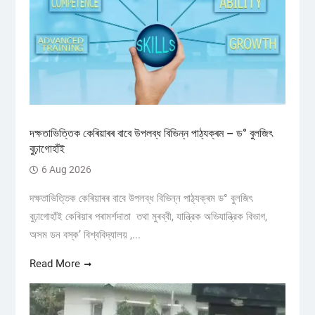
দক্ষতাভিত্তিক কেৰিয়াৰৰ বাবে উপলব্ধ বিভিন্ন পাঠ্যক্ৰম – ড° বুলজিৎ
বুঢ়াগোহাঁই
6 Aug 2026
দক্ষতাভিত্তিক কেৰিয়াৰৰ বাবে উপলব্ধ বিভিন্ন পাঠ্যক্ৰম ড° বুলজিৎ
বুঢ়াগোহাঁই কেৰিয়াৰ পৰামৰ্শদাতা তথা মুৰব্বী, যান্ত্রিক অভিযান্ত্রিক বিভাগ,
অসম ডন বস্ক’ বিশ্ববিদ্যালয় ,...
Read More