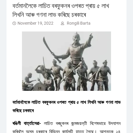
বৰ্তমানলৈকে লাচিত বৰফুকনৰ ওপৰত প্ৰায় ৫ লাখ
লিখনি আৰু গণনা লাভ কৰিছে চৰকাৰে
November 19, 2022
Rongili Barta
বৰ্তমানলৈকে লাচিত বৰফুকনৰ ওপৰত প্ৰায় ৫ লাখ লিখনি আৰু গণনা লাভ
কৰিছে চৰকাৰে
ৰঙিলী বাৰ্ত্তাসেৱা-
লাচিত বৰছুকনৰ জন্মজয়ন্তী বিশেষভাৱে উদযাপন
কৰিবলৈ অসম চৰকাৰে বিভিন্ন কাৰ্যসূচী হাতত লৈছে। আগন্তক ২৪