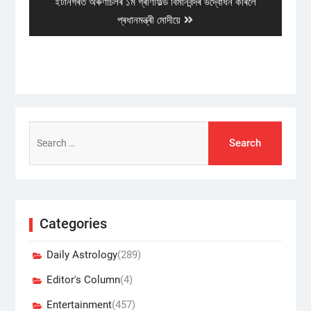
Next
ইটানগৰত অৰুণাচলৰ ১ম গ্ৰীণফিল্ড বিমানবন্দৰ উদ্বোধন কৰিলে
post:
প্ৰধানমন্ত্ৰী মোদীয়ে
Search
for:
Categories
Daily Astrology
(289)
Editor's Column
(4)
Entertainment
(457)