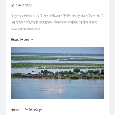
7 Aug 2026
ডিব্ৰুগড়ৰ জাকাত এণ্ড ইমদাদ ফাউণ্ডেচন ট্ৰাষ্টৰ বানাক্ৰান্ত ৰাইজক সাহাৰ্য
এম হাছিম আলী,ৰঙিলী বাৰ্ত্তাসেৱা- ডিব্ৰুগড়ৰ সামাজিক অনুষ্ঠান জাকাত
এণ্ড ইমদাদ ফাউণ্ডেচন...
Read More
প্লাবন – মিতালি বৰঠাকুৰ