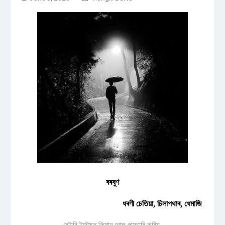
বৰষুণ
ধৰণী চেতিয়া, চিলাপথাৰ, ধেমাজি