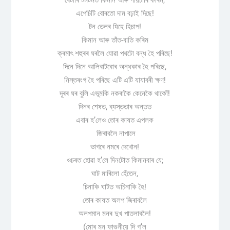
বেটাৰি টমটমত কিমান আৰু পায়চাৰি কৰিম,
এপেচিটি বোৰতো দাম বঢ়াই দিছে!
টন তেলৰ যিহে হিচাপ!
কিমান আৰু তাঁত-বাতি কৰিম
ক্ৰমাৎ শহুৰৰ ঘৰলৈ যোৱা পথটো বন্ধ হৈ পৰিছে!
দিনে দিনে আলিবাটবোৰ অন্ধকাৰ হৈ পৰিছে,
নিস্তৰংগ হৈ পৰিছে এটি এটি যাযাবৰী ক্ষণ!
দূৰৰ ঘৰ বুলি এভূমকি নকৰাকৈ কেনেকৈ থাকোঁ!
দিনৰ শেষত, ব্যস্ততাৰ অন্তত
এবাৰ হ’লেও তোৰ কাষত এপলক
জিৰাবলৈ নাপালে
ভাগৰে নমৰে দেখোন!
ওচৰত হোৱা হ’লে দিনটোত কিমানবাৰ যে;
ঘাট মাৰিলো হেঁতেন,
চিনাকি ঘাটত অচিনাকি হৈ!
তোৰ কাষত অলপ জিৰাবলৈ
অলপমান মনৰ দুখ পাতলাবলৈ!
(মোৰ মন ফাগুনীয়ে দি গ’ল