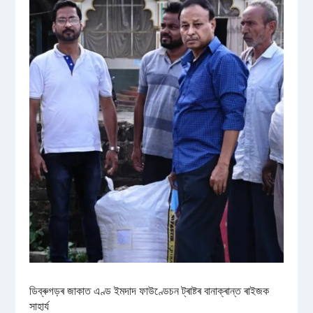
ডিব্ৰুগড়ৰ জাকাত এণ্ড ইমদাদ ফাউণ্ডেচন ট্ৰাষ্টৰ বানাক্ৰান্ত ৰাইজক
সাহাৰ্য