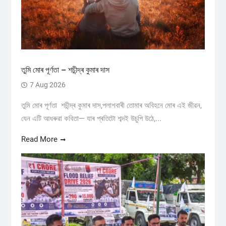
তুমি মোৰ পূৰ্ণতা – শচীন্দ্ৰ কুমাৰ দাস
7 Aug 2026
তুমি মোৰ পূৰ্ণতা শচীন্দ্ৰ কুমাৰ দাস,পলাশবাৰী তোমাৰ অবিহনে মোৰ এই জীৱন,
যেন এটি আধৰুৱা কবিতা— যাৰ প্ৰতিটো শব্দই উচুপি উঠে,...
Read More