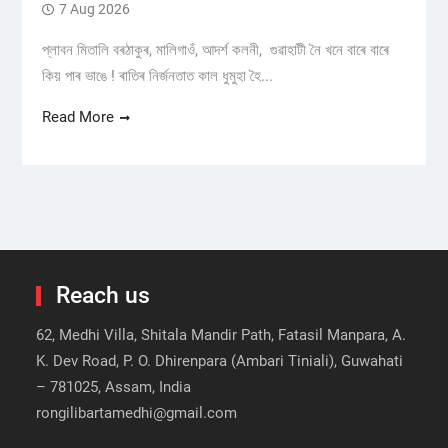
7 Aug 2026
প্লাবন মিতালি বৰঠাকুৰ, মালিগাওঁ, আদৰ্শ কলনী, গুৱাহাটী নৈ খনে বাৰে বাৰে
কিয় পাৰ ভাঙে ! ৰাতিৰ নিৰ্জনতাত কাল ধুমুহা হৈ...
Read More
Reach us
62, Medhi Villa, Shitala Mandir Path, Fatasil Manpara, A.
K. Dev Road, P. O. Dhirenpara (Ambari Tiniali), Guwahati
– 781025, Assam, India
rongilibartamedhi@gmail.com