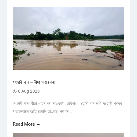
সংহাৰী বান – ৰীমা গায়ন বৰা
8 Aug 2026
সংহাৰী বান ৰীমা গায়ন বৰা নাওকটা , মৰিগাঁও হেৰৌ বান ৰূপী সংহাৰী প্ৰলয়
! অকস্মাতে আহি চলালি তাণ্ডৱ, প্ৰাণৰ...
Read More