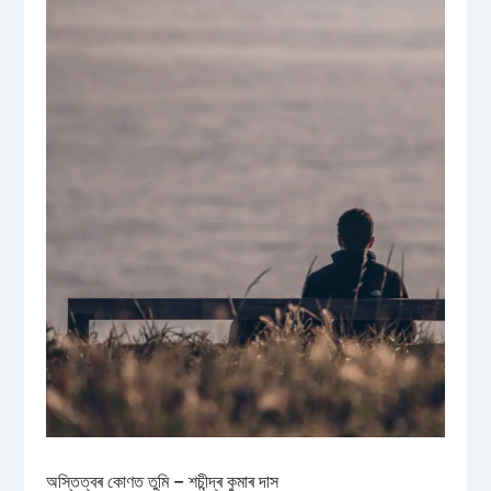
অস্তিত্বৰ কোণত তুমি – শচীন্দ্ৰ কুমাৰ দাস