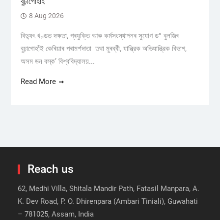
বুঢ়াগোহাঁই
8 Aug 2026
বিদ্যুৎ খণ্ডত দক্ষতা, প্ৰযুক্তি আৰু কৰ্মসংস্থাপনৰ সুযোগ ড° বুলজিৎ
বুঢ়াগোহাঁই কেৰিয়াৰ পৰামৰ্শদাতা তথা মুৰব্বী, যান্ত্রিক অভিযান্ত্রিক বিভাগ,
অসম ডন বস্ক’ বিশ্ববিদ্যালয়...
Read More
Reach us
62, Medhi Villa, Shitala Mandir Path, Fatasil Manpara, A.
K. Dev Road, P. O. Dhirenpara (Ambari Tiniali), Guwahati
– 781025, Assam, India