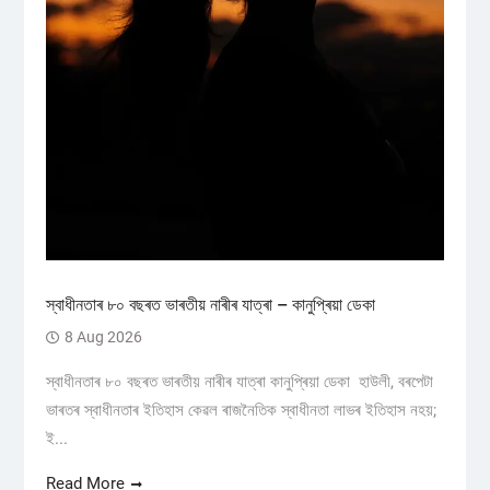
স্বাধীনতাৰ ৮০ বছৰত ভাৰতীয় নাৰীৰ যাত্ৰা – কানুপ্ৰিয়া ডেকা
8 Aug 2026
স্বাধীনতাৰ ৮০ বছৰত ভাৰতীয় নাৰীৰ যাত্ৰা কানুপ্ৰিয়া ডেকা হাউলী, বৰপেটা
ভাৰতৰ স্বাধীনতাৰ ইতিহাস কেৱল ৰাজনৈতিক স্বাধীনতা লাভৰ ইতিহাস নহয়;
ই...
Read More