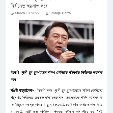
নিৰ্বাচনত জয়লাভ কৰে
March 10, 2022
Rongili Barta
বিৰোধী প্ৰাৰ্থী য়ুন চুক-ইয়লে দক্ষিণ কোৰিয়াত ৰাষ্ট্ৰপতি নিৰ্বাচনত জয়লাভ
কৰে
ৰঙিলী বাৰ্ত্তাসেৱা-
বিৰোধী দলৰ প্ৰাৰ্থী য়ুন চুক-ইয়োলে দক্ষিণ কোৰিয়াত
ৰাষ্ট্ৰপতি নিৰ্বাচনত জয়লাভ কৰি ক্ষমতাসীন ডেমক্ৰেটিক পাৰ্টিৰ বৰ্তমানৰ লী
জে-মিয়ুঙক পৰাস্ত কৰিছে। য়ুনে ৪৮.৫৯% ভোট লাভ কৰিছিল আৰু লীয়ে
৪৭.৮০% ভোট লাভ কৰিছিল। পৰাজয় স্বীকাৰ কৰি লীয়ে কয়, “মই