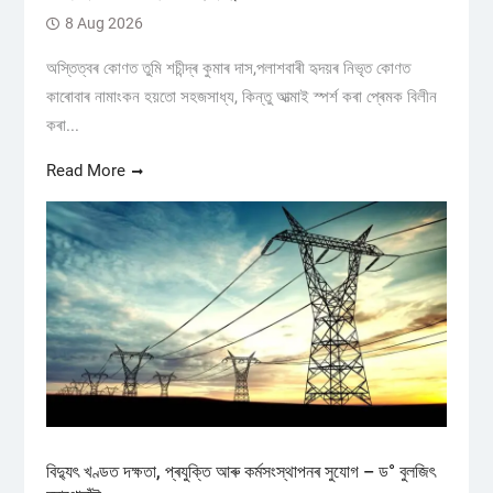
8 Aug 2026
অস্তিত্বৰ কোণত তুমি শচীন্দ্ৰ কুমাৰ দাস,পলাশবাৰী হৃদয়ৰ নিভৃত কোণত
কাৰোবাৰ নামাংকন হয়তো সহজসাধ্য, কিন্তু আত্মাই স্পৰ্শ কৰা প্ৰেমক বিলীন
কৰা...
Read More
বিদ্যুৎ খণ্ডত দক্ষতা, প্ৰযুক্তি আৰু কৰ্মসংস্থাপনৰ সুযোগ – ড° বুলজিৎ