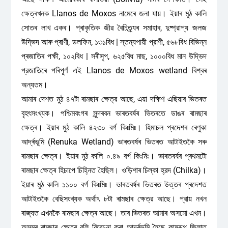
ক্ষেত্ৰখনক Llanos de Moxos নামেৰে জনা যায়। ইয়াৰ মুঠ কালি
সোতৰ লাখ একৰ। প্ৰাকৃতিক জীৱ বৈচিত্ৰ্যৰ সমাহাৰ, দুষ্প্রাপ্য জলজ
উদ্ভিদ আৰু প্ৰাণী, ডলফিন, ১৩১বিধ | স্তন্যপায়ী প্রাণী, ৫৬৮বিধ বিভিন্ন
প্ৰজাতিৰ পক্ষী, ১০২বিধ | সৰীসৃপ, ৬২৫বিধ মাছ, ১০০০বিধ মান উদ্ভিদ
প্রজাতিৰে পৰিপূৰ্ণ এই Llanos de Moxos wetland বিশ্বৰ
অন্যতম।
আমাৰ দেশত মুঠ ৪৭টা ৰামছাৰ ক্ষেত্র আছে, এয়া দক্ষিণ এছিয়াৰ ভিতৰত
বৃহৎসংখ্যক। পশ্চিমবংগৰ সুন্দৰবন ভাৰতবৰ্ষৰ ভিতৰতে ডাঙৰ ৰামছাৰ
ক্ষেত্ৰ। ইয়াৰ মুঠ কালি ৪২৩০ বর্গ কিঃমিঃ। হিমাচল প্ৰদেশৰ ৰেণুকা
আৰ্দ্ৰভূমি (Renuka Wetland) ভাৰতবৰ্ষৰ ভিতৰত আটাইতকৈ সৰু
ৰামছাৰ ক্ষেত্ৰ। ইয়াৰ মুঠ কালি ০.৪৯ বর্গ কিঃমিঃ। ভাৰতবৰ্ষৰ প্ৰথমটো
ৰামছাৰ ক্ষেত্ৰ হিচাপে চিহ্নিত হৈছিল। ওড়িশাৰ চিল্কা হ্রদ (Chilka)।
ইয়াৰ মুঠ কালি ১১০০ বর্গ কিঃমিঃ। ভাৰতবৰ্ষৰ ভিতৰত উত্তৰ প্ৰদেশত
আটাইতকৈ বেছিসংখ্যক অর্থাৎ ৮টা ৰামছাৰ ক্ষেত্র আছে। প্রায় নখন
ৰাজ্যত এখনকৈ ৰামছাৰ ক্ষেত্ৰ আছে। তাৰ ভিতৰত আমাৰ অসমো এখন।
অসমৰ ৰামছাৰ ক্ষেত্ৰ বুলি বিবেচনা কৰা আৰ্দ্ৰভূমি হৈছে কামৰূপ জিলাত