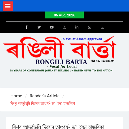
Skip
to
06 Aug, 2026
content
Facebook
Twitter
Youtube
Instagram
LinkedIn
Whatsapp
Email
Home
Reader's Article
বিশ্ব আর্দ্রভূমি দিৱসৰ তাৎপৰ্য- ড° ইভা হাজৰিকা
বিশ্ব আর্দ্রভূমি দিৱসৰ তাৎপৰ্য- ড° ইভা হাজৰিকা