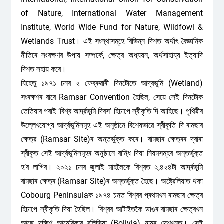
of Nature, International Water Management
Institute, World Wide Fund for Nature, Wildfowl &
Wetlands Trust। এই সংস্থাসমূহে বিভিন্ন দিশত অর্থাৎ বৈজ্ঞানিক
নীতিৰে সংৰক্ষণৰ উপায় সম্পর্কে, ক্ষেত্র অধ্যয়ন, অর্থসাহায্য ইত্যাদি
দিশত সহায় কৰে।
যিহেতু ১৯৭১ চনৰ ২ ফেব্ৰুৱাৰী দিনটোতে আদ্রভূমি (Wetland)
সংৰক্ষণৰ বাবে Ramsar Convention হৈছিল, সেয়ে সেই দিনটোক
তেতিয়াৰ পৰাই ‘বিশ্ব আর্দ্রভূমি দিবস’ হিচাপে স্বীকৃতি দি আহিছে। পৃথিৱীৰ
উল্লেখযোগ্য আর্দ্রভূমিসমূহ এই অনুষ্ঠানে বিশেষভাৱে স্বীকৃতি দি ৰামছাৰ
ক্ষেত্র (Ramsar Site)ৰ অন্তৰ্ভুক্ত কৰে। ৰামছাৰ ক্ষেত্ৰৰ দ্বাৰা
স্বীকৃত সেই আর্দ্রভূমিসমূহৰ অনুষ্ঠানে বান্ধি দিয়া নিয়মসমূহৰ অন্তৰ্ভুক্ত
হ’ব লাগিব। ২০২১ চনৰ জুলাই মাহলৈকে বিশ্বত ২,৪২৪টা আৰ্দ্ৰভূমি
ৰামছাৰ ক্ষেত্ৰ (Ramsar Site)ৰ অন্তৰ্ভুক্ত হৈছে। অষ্ট্রেলিয়াত থকা
Cobourg Peninsulaক ১৯৭৪ চনত বিশ্বৰ প্ৰথমখন ৰামছাৰ ক্ষেত্ৰ
হিচাপে স্বীকৃতি দিয়া হৈছিল। বিশ্বৰ আটাইতকৈ ডাঙৰ ৰামছাৰ ক্ষেত্ৰখন
আছে দক্ষিণ আমেৰিকাৰ বলিভিয়া (Bolivia) নামৰ দেশখনত। সেই