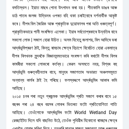
বসতিস্থল। ইয়াত মাছৰ পোনা উৎপাদন কৰা হয়। শীতকালি ডাঙৰ আৰু
ডাঠ পাতৰ জলজ উদ্ভিদৰ ওপৰত বহি থকা চৰাইবোৰে দর্শনার্থীক আকৃষ্ট
কৰে। দীপৰ বিল জৈৱিক আৰু প্ৰাকৃতিক দুয়োফালৰ পৰা অতি গুৰুত্বপূৰ্ণ।
প্রাকৃতিকভাৱে পানী সংৰক্ষিত এলেকা। ইয়াৰ সৰ্বতোপ্ৰকাৰে উন্নতিৰ বাবে
সকলো লোক | সজাগ হোৱা উচিত। অসম যিহেতু জলাশয়, বিল আদিৰে ভৰা
আৰ্দ্ৰভূমিপ্ৰৱণ ঠাই, কিন্তু ৰামচাৰ ক্ষেত্ৰ হিচাপে বিবেচিত হোৱা একমাত্র
দীপৰ বিলখনক সুন্দৰকৈ বিজ্ঞানসন্মতভাৱে সংৰক্ষণ কৰি ৰখাটো দীপৰ বিলৰ
কাষৰীয়া সকলো লোকৰো কৰ্তব্য। কেৱল অসমতে নহয়, বিশ্বৰ বহু
আর্দ্রভূমি গুৰুত্বহীনতাৰ বাবে, মানুহৰ সজাগতাৰ অভাৱত অঞ্চলসমূহত
অন্যান্য কাৰ্যৰ ঠাই হৈ পৰিছে। ফলস্বৰূপে আৰ্দ্ৰভূমিৰ আকাৰ কমি
আহিছে।
২০১৫ চনৰ পৰা নতুন প্ৰজন্মক আৰ্দ্ৰভূমিৰ প্ৰতি সজাগ কৰাৰ বাবে ১৫
বছৰৰ পৰা ২৪ বছৰ বয়সৰ লোকৰ ভিতৰত ফটো প্ৰতিযোগিতা পাতি
আহিছে। তেওঁলোকে আৰ্দ্ৰভূমিৰ ফটো World Wetland Day
ৱেবছাইটত দিলে যদি বাছনিত উঠে, তেওঁক পৃথিৱীৰ যিকোনো ৰামছাৰ ক্ষেত্ৰ
এখনলৈ যোৱাৰ সুবিধা দিয়ে। তদুপৰি মানুহৰ মাজত সজাগতা আৰু গুৰুত্বৰ