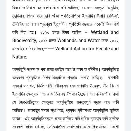
বিষয়ে জানিবলৈ বহু ধৰণৰ কাম কৰি আহিছে, যেনে— বক্তৃতা অনুষ্ঠান,
ছেমিনাৰ, শিশুৰ বাবে ছবি অঁকা প্ৰতিযোগিতা ইত্যাদিৰ উপৰি ৰেডিঅ’,
টেলিভিছনত নানান প্রগ্রেম ইত্যাদি। প্ৰতিটো বছৰতে একোটা বিষয় ধার্য
কৰি দিয়া হয়। ২০২০ চনত বিষয় আছিল – Wetland and
Biodiversity, ২০২১ চনত Wetlands and Water আৰু ২০২২
চনত ইয়াৰ বিষয় হৈছে——– Wetland Action for People and
Nature.
আৰ্দ্ৰভূমি সংৰক্ষণৰ পৰা মানৱ জাতিৰ বাবে উপকাৰ অপৰিসীম। আৰ্দ্ৰভূমিয়ে
বহুধৰণৰ প্ৰাকৃতিক দিশৰ উন্নতিত প্ৰভাৱ পেলাই আহিছে। বানপানী
সমস্যা সমাধান, নির্মল পানী, জীৱকুলৰ বসবাস,পৰ্যটন উদ্যেগ, মীন বিভাগ
ইত্যাদিৰ ক্ষেত্ৰত | মানৱ জাতিৰ বহু উপকাৰ হৈছে। মন কৰিবলগীয়া কথা
যে জৈৱ-বৈচিত্ৰ্যৰ ক্ষেত্ৰত আৰ্দ্ৰভূমিয়ে গুৰুত্বপূৰ্ণ স্থান লাভ কৰি
আহিছে। জলবায়ুৰ সমতা স্থাপনত, প্ৰদূষণ দূৰীকৰণত আৰ্দ্ৰভূমিৰ ভূমিকা
যথেষ্ট। এই আৰ্দ্ৰভূমিসমূহক মানৱ জাতিয়ে যদি উচিত ব্যৱহাৰ কৰি ভালকৈ
সংৰক্ষণ কৰিব খোজে, তেতিয়াহ’লে সজাগতাৰ অতি প্রয়োজন। আশা