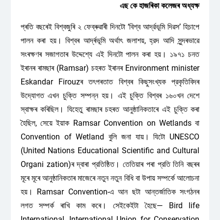
এছ কে হাজৰিকা কলেজৰ অধ্যক্ষ
প্ৰতি বছৰেই বিশ্বজুৰি ২ ফেব্ৰুৱাৰী দিনটো ‘বিশ্ব আর্দ্রভূমি দিৱস’ হিচাপে
পালন কৰা হয়। বিশ্বৰ আৰ্দ্ৰভূমি অৰ্থাৎ জলাশয়, হ্রদ আদি সুন্দৰভাৱে
সংৰক্ষণৰ সজাগতাৰ উদ্দেশ্যে এই দিনটো পালন কৰা হয়। ১৯৭১ চনত
ইৰানৰ ৰামছাৰ (Ramsar) চহৰত ইৰানৰ Environment minister
Eskandar Firouzৰ তৎপৰতাত বিশ্বৰ কিছুসংখ্যক প্রকৃতিবিদৰ
উদ্যোগত এখন চুক্তি সম্পন্ন হয়। এই চুক্তি বিশ্বৰ ১৬০খন দেশে
স্বাক্ষৰ কৰিছিল। যিহেতু ৰামছাৰ চহৰত আনুষ্ঠানিকতাৰে এই চুক্তি কৰা
হৈছিল, সেয়ে ইয়াক Ramsar Convention on Wetlands বা
Convention of Wetland বুলি জনা যায়। যিটো UNESCO
(United Nations Educational Scientific and Cultural
Organi zation)ৰ দ্বাৰা প্রতিষ্ঠিত। তেতিয়াৰ পৰা প্রতি তিনি বছৰৰ
মূৰে মূৰে আনুষ্ঠানিকতাৰ মাজেৰে নতুন নতুন বিধি বা উপায় সম্পর্কে আলোচনা
হয়। Ramsar Convention-এ আন ছটা আন্তর্জাতিক সংগঠনৰ
লগত সম্পৰ্ক ৰাখি কাম কৰে। সেইকেইটা হৈছে— Bird life
International, International Union for Conservation