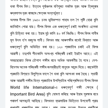
থকা দীপৰ বিল। উত্তৰ পূৰ্বাঞ্চলৰ মণিপুৰত লকটক হ্রদ আৰু ত্ৰিপুৰাৰ
ৰুদ্ৰসাগৰ হ্রদ ৰামছাৰ ক্ষেত্ৰৰ অন্তৰ্ভুক্ত।
অসমৰ দীপৰ বিল ১৯৫০ চনৰ ভূমিকম্পত পাহাৰ তল গৈ সৃষ্টি হোৱা বুলি
জানিবলৈ পোৱা যায়। দীপৰ বিলক এক গুৰুত্বপূৰ্ণ চৰাই সংৰক্ষিত এলেকা
বুলি চিহ্নিত কৰা হয়। ইয়াৰ মুঠ কালি ৪০ বর্গ কিঃমিঃ। দীপৰ বিলৰ পানীৰ
মূল উৎস হ’ল বৰষুণৰ পানী। বিলখন মাছ আৰুপক্ষীৰ বাবেই বিখ্যাত আৰু
গুৰুত্বপূৰ্ণ বুলি অভিহিত কৰা হয়। ১২০ প্ৰজাতিৰ চৰাই এই বিলৰ
আৱাসী। তদুপৰি শীতকালি অসংখ্য পৰিভ্ৰমী চৰাই ইয়ালৈ আহে। এই
সময়ছোৱাত বিলৰ চৌপাশ পক্ষীৰ বাবে অধিক আকর্ষণীয় হৈ পৰে। দেশ-
বিদেশৰ অনেক পৰিভ্ৰমী পক্ষীৰ জলক্রীড়াই মানুহক আনন্দ দিয়ে। বহুকেইটা
প্রজাতি বিশ্বতে বিলুপ্তিৰ ফালে গৈ থকা বুলি আশংকা কৰা হৈছে। স্থায়ী
আৰু আৱাসী পক্ষীৰ ভিন্ন প্রজাতিৰ উপস্থিতিৰ পৰিপ্ৰেক্ষিতত দীপৰ বিলক
World life International-এ গুৰুত্বপূৰ্ণ পক্ষী ক্ষেত্ৰ (
Important Bird Area) বুলি ঘোষণা কৰিছে আৰু ইয়াৰ সুৰক্ষাৰ বাবে
পৰামৰ্শ আগবঢ়াই আহিছে। বিলখনত ব্যৱসায়িক ভিত্তিত উপযোগী প্রায়
পঞ্চাশটা প্ৰজাতিৰ মাছ আছে। কাছ আৰু অনেক উভচৰ প্ৰাণীৰো