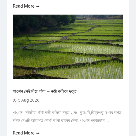
Read More
শাওণৰ সেউজীয়া গাঁথা – ৰুমী কলিতা দত্ত
5 Aug 2026
শাওণৰ সেউজীয়া গাঁথা ৰুমী কলিতা দত্ত ২ নং কেন্দুগুৰি,ডিব্ৰুগড় ​দুপৰৰ তপত
ৰ’দক নেওচি আকাশত দেখোঁ ক’লা ডাৱৰৰ মেলা, শাওণৰ প্ৰথমজাক...
Read More