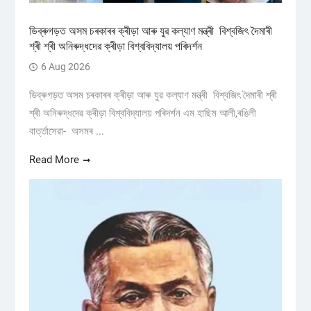
ডিব্ৰুগড়ত অসম চৰকাৰৰ ক্ৰীড়া আৰু যুৱ কল্যাণ মন্ত্ৰী বিশ্বজিৎ দৈমাৰী
শ্ৰী শ্ৰী অনিৰুদ্ধদেৱ ক্ৰীড়া বিশ্ববিদ্যালয় পৰিদৰ্শন
6 Aug 2026
ডিব্ৰুগড়ত অসম চৰকাৰৰ ক্ৰীড়া আৰু যুৱ কল্যাণ মন্ত্ৰী বিশ্বজিৎ দৈমাৰী শ্ৰী
শ্ৰী অনিৰুদ্ধদেৱ ক্ৰীড়া বিশ্ববিদ্যালয় পৰিদৰ্শন এম হাছিম আলী,ৰঙিলী
বাৰ্ত্তাসেৱা- অসমৰ ...
Read More