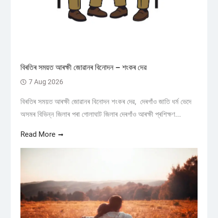
বিৰতিৰ সময়ত আৰক্ষী জোৱানৰ বিনোদন – শংকৰ দেৱ
7 Aug 2026
বিৰতিৰ সময়ত আৰক্ষী জোৱানৰ বিনোদন শংকৰ দেৱ, দেৰগাঁও জাতি ধৰ্ম ভেদে
অসমৰ বিভিন্ন জিলাৰ পৰা গোলাঘাট জিলাৰ দেৰগাঁও আৰক্ষী প্ৰশিক্ষণ...
Read More