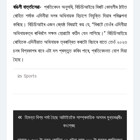
ৰঙিলী বাৰ্ত্তাসেৱা-
প্ৰতিবেদন অনুসৰি, বিচিচিআইয়ে বিৰাট কোহলীৰ ঠাইত
ৰোহিত শৰ্মাক এদিনীয়া দলৰ অধিনায়ক হিচাপে নিযুক্তি দিয়াৰ পৰিকল্পনা
কৰিছে। বিচিচিআইৰ এজন জ্যেষ্ঠ বিষয়াই কয় যে, “বিৰাটে তেওঁৰ এদিনীয়া
অধিনায়কত্ব ৰাখিবলৈ সক্ষম হোৱাটো কঠিন যেন লাগিছে।” বিচিচিআইয়ে
ৰোহিতক এদিনীয়াত অধিনায়ক ত্বৰান্বিত কৰাটো বিচাৰে যাতে তেওঁ ২০২৩
চনৰ বিশ্বকাপৰ বাবে এটা দল প্ৰস্তুত কৰিব পাৰে, প্ৰতিবেদনত যোগ দিয়া
হৈছে।
Sports
Post
navigation
Previous
হিমন্ত বিশ্ব শৰ্মা হৈছে আটাইতকৈ সাম্প্ৰদায়িক অসমৰ মুখ্যমন্ত্ৰীঃ
post:
কংগ্ৰেছ
Next