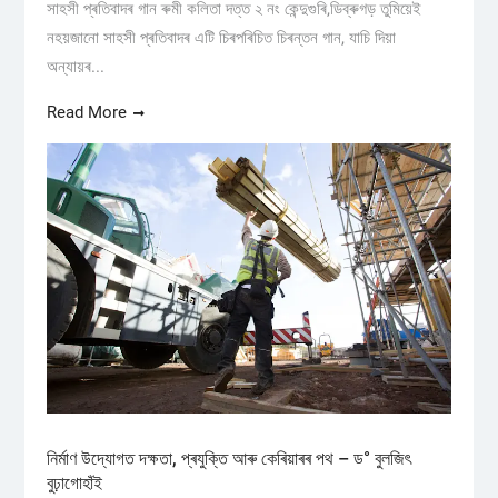
সাহসী প্ৰতিবাদৰ গান ৰুমী কলিতা দত্ত ২ নং কেন্দুগুৰি,ডিব্ৰুগড় তুমিয়েই
নহয়জানো সাহসী প্ৰতিবাদৰ এটি চিৰপৰিচিত চিৰন্তন গান, যাচি দিয়া
অন্যায়ৰ...
Read More
নিৰ্মাণ উদ্যোগত দক্ষতা, প্ৰযুক্তি আৰু কেৰিয়াৰৰ পথ – ড° বুলজিৎ
বুঢ়াগোহাঁই