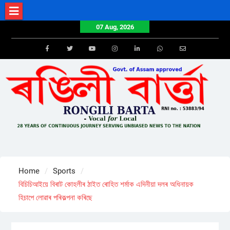
Skip
to
07 Aug, 2026
content
Facebook
Twitter
Youtube
Instagram
LinkedIn
Whatsapp
Email
Home
Sports
বিচিচিআইয়ে বিৰাট কোহলীৰ ঠাইত ৰোহিত শৰ্মাক এদিনীয়া দলৰ অধিনায়ক
হিচাপে লোৱাৰ পৰিকল্পনা কৰিছে