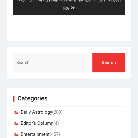
ভাৰতে ৮,৩০৬ টা নতুন কোভিড-১৯ ঘটনা আৰু ২১১ টা মৃত্যুৰ প্ৰতিবেদন
post:
দিছে
Search
for:
Categories
Daily Astrology
(289)
Editor's Column
(4)
Entertainment
(457)