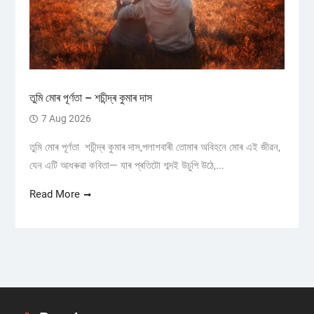
তুমি মোৰ পূৰ্ণতা – শচীন্দ্ৰ কুমাৰ দাস
7 Aug 2026
তুমি মোৰ পূৰ্ণতা শচীন্দ্ৰ কুমাৰ দাস,পলাশবাৰী তোমাৰ অবিহনে মোৰ এই জীৱন,
যেন এটি আধৰুৱা কবিতা— যাৰ প্ৰতিটো শব্দই উচুপি উঠে,...
Read More