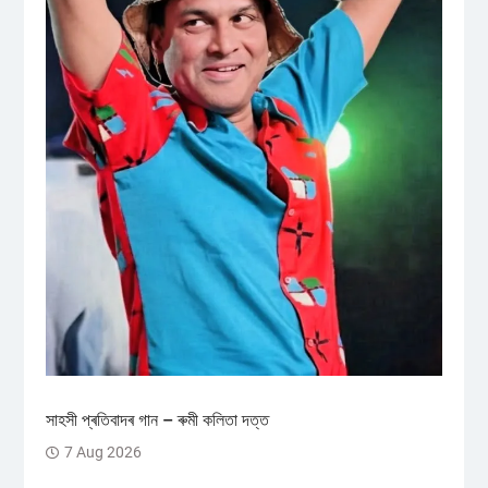
সাহসী প্ৰতিবাদৰ গান – ৰুমী কলিতা দত্ত
7 Aug 2026