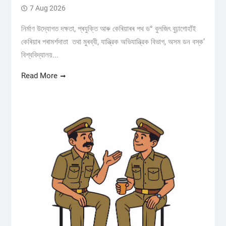
7 Aug 2026
নিৰ্মাণ উদ্যোগত দক্ষতা, প্ৰযুক্তি আৰু কেৰিয়াৰৰ পথ ড° বুলজিৎ বুঢ়াগোহাঁই
কেৰিয়াৰ পৰামৰ্শদাতা তথা মুৰব্বী, যান্ত্রিক অভিযান্ত্রিক বিভাগ, অসম ডন বস্ক’
বিশ্ববিদ্যালয়...
Read More