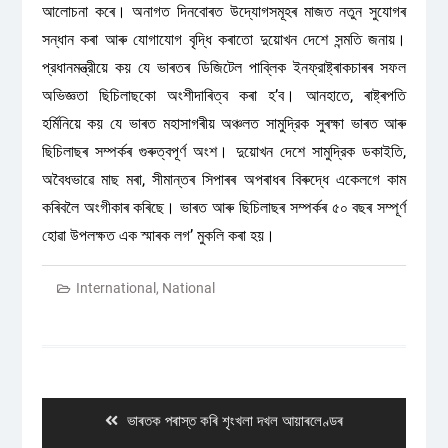
আলোচনা কৰে। অনাগত দিনবোৰত উদ্যোগসমূহৰ মাজত নতুন সুযোগৰ
সন্ধান কৰা আৰু যোগাযোগ বৃদ্ধি কৰাতো দুয়োখন দেশে সন্মতি জনায়।
প্রধানমন্ত্রীয়ে কয় যে ভাৰতৰ ডিজিটেল পাব্লিক ইনফ্রাষ্ট্ৰাকচাৰৰ সফল
অভিজ্ঞতা ছিচিলাছকো অংশীদাৰিত্ব কৰা হ’ব। আনহাতে, ৰাষ্ট্ৰপতি
হৰ্মিনিয়ে কয় যে ভাৰত মহাসাগৰীয় অঞ্চলত সামুদ্রিক সুৰক্ষা ভাৰত আৰু
ছিচিলাছৰ সম্পৰ্কৰ গুৰুত্বপূৰ্ণ অংশ। দুয়োখন দেশে সামুদ্রিক ডকাইতি,
অবৈধভাৱে মাছ মৰা, সীমান্তৰ সিপাৰৰ অপৰাধৰ বিৰুদ্ধে একেলগে কাম
কৰিবলৈ অংগীকাৰ কৰিছে। ভাৰত আৰু ছিচিলাছৰ সম্পৰ্কৰ ৫০ বছৰ সম্পূৰ্ণ
হোৱা উপলক্ষত এক স্মাৰক লগ’ মুকলি কৰা হয়।
International
,
National
Post
navigation
Previous
ভাৰতক পৰাস্ত কৰি শৃংখলা দখল আয়াৰলেণ্ডৰ
post: