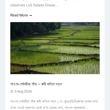
observes Lok Kalyan Diwas...
Read More
শাওণৰ সেউজীয়া গাঁথা – ৰুমী কলিতা দত্ত
5 Aug 2026
শাওণৰ সেউজীয়া গাঁথা ৰুমী কলিতা দত্ত ২ নং কেন্দুগুৰি,ডিব্ৰুগড় ​দুপৰৰ তপত
ৰ’দক নেওচি আকাশত দেখোঁ ক’লা ডাৱৰৰ মেলা, শাওণৰ প্ৰথমজাক...