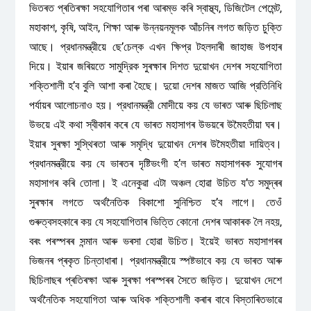
ভিতৰত প্ৰতিৰক্ষা সহযোগিতাৰ পৰা আৰম্ভ কৰি স্বাস্থ্য, ডিজিটেল পেমেন্ট,
মহাকাশ, কৃষি, আইন, শিক্ষা আৰু উন্নয়নমূলক আঁচনিৰ লগত জড়িত চুক্তি
আছে। প্রধানমন্ত্রীয়ে ছে’চেল্ক এখন ক্ষিপ্র টহলদাৰী জাহাজ উপহাৰ
দিয়ে। ইয়াৰ জৰিয়তে সামুদ্রিক সুৰক্ষাৰ দিশত দুয়োখন দেশৰ সহযোগিতা
শক্তিশালী হ’ব বুলি আশা কৰা হৈছে। দুয়ো দেশৰ মাজত আজি প্রতিনিধি
পৰ্যায়ৰ আলোচনাও হয়। প্রধানমন্ত্রী মোদীয়ে কয় যে ভাৰত আৰু ছিচিলাছ
উভয়ে এই কথা স্বীকাৰ কৰে যে ভাৰত মহাসাগৰ উভয়ৰে উমৈহতীয়া ঘৰ।
ইয়াৰ সুৰক্ষা সুস্থিৰতা আৰু সমৃদ্ধি দুয়োখন দেশৰ উমৈহতীয়া দায়িত্ব।
প্রধানমন্ত্রীয়ে কয় যে ভাৰতৰ দৃষ্টিভংগী হ’ল ভাৰত মহাসাগৰক সুযোগৰ
মহাসাগৰ কৰি তোলা। ই এনেকুৱা এটা অঞ্চল হোৱা উচিত য’ত সমুদ্ৰৰ
সুৰক্ষাৰ লগতে অর্থনৈতিক বিকাশো সুনিশ্চিত হ’ব লাগে। তেওঁ
গুৰুত্বসহকাৰে কয় যে সহযোগিতাৰ ভিত্তি কোনো দেশৰ আকাৰক লৈ নহয়,
বৰং পৰস্পৰৰ সন্মান আৰু ভৰসা হোৱা উচিত। ইয়েই ভাৰত মহাসাগৰৰ
ভিজনৰ প্ৰকৃত চিন্তাধাৰা। প্রধানমন্ত্রীয়ে স্পষ্টভাবে কয় যে ভাৰত আৰু
ছিচিলাছৰ প্ৰতিৰক্ষা আৰু সুৰক্ষা পৰস্পৰৰ সৈতে জড়িত। দুয়োখন দেশে
অর্থনৈতিক সহযোগিতা আৰু অধিক শক্তিশালী কৰাৰ বাবে বিস্তাৰিতভাৱে