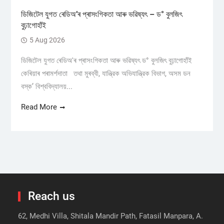
ডিজিটেল যুগত ৰেডিঅ’ৰ প্ৰাসংগিকতা আৰু ভৱিষ্যৎ – ড° বুলজিৎ
বুঢ়াগোহাঁই
5 Aug 2026
ডিজিটেল যুগত ৰেডিঅ'ৰ প্ৰাসংগিকতা আৰু ভৱিষ্যৎ ড° বুলজিৎ বুঢ়াগোহাঁই
কেৰিয়াৰ পৰামৰ্শদাতা তথা মুৰব্বী, যান্ত্রিক অভিযান্ত্রিক বিভাগ, অসম ডন
বস্ক’ বিশ্ববিদ্যালয়...
Read More
Reach us
62, Medhi Villa, Shitala Mandir Path, Fatasil Manpara, A.