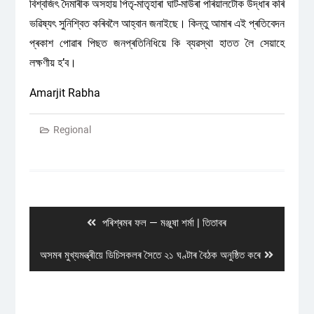
বিশ্বজিৎ দৈমাৰীক অসহায় পিতৃ-মাতৃহাৰা ঘাট-মাউৰা পৰিয়ালটোক উদ্ধাৰ কৰি
ভৱিষ্যৎ সুনিশ্বিত কৰিবলৈ আহ্বান জনাইছে। কিন্তু আমাৰ এই প্ৰতিবেদন
প্ৰকাশ পোৱাৰ পিছত জনপ্ৰতিনিধিয়ে কি ব্যৱস্থা হাতত লৈ সেয়াহে
লক্ষণীয় হ’ব।
Amarjit Rabha
Regional
Post
navigation
Previous
পৰিশ্ৰমৰ ফল — মঞ্জুষা শৰ্মা | তিতাবৰ
post:
Next
অসমৰ মুখ্যমন্ত্ৰীয়ে ডিচিসকলৰ সৈতে ২১ ঘণ্টাৰ বৈঠক অনুষ্ঠিত কৰে
post: