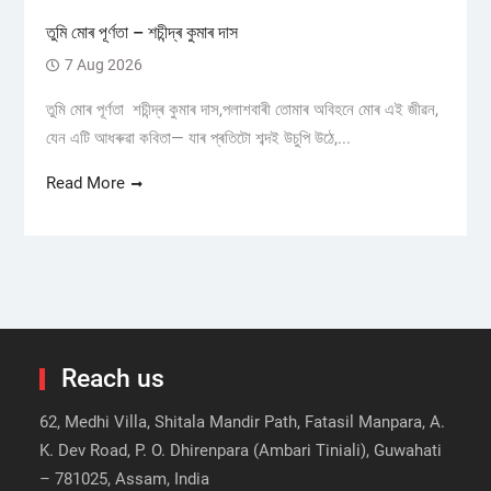
তুমি মোৰ পূৰ্ণতা – শচীন্দ্ৰ কুমাৰ দাস
7 Aug 2026
তুমি মোৰ পূৰ্ণতা শচীন্দ্ৰ কুমাৰ দাস,পলাশবাৰী তোমাৰ অবিহনে মোৰ এই জীৱন,
যেন এটি আধৰুৱা কবিতা— যাৰ প্ৰতিটো শব্দই উচুপি উঠে,...
Read More
Reach us
62, Medhi Villa, Shitala Mandir Path, Fatasil Manpara, A.
K. Dev Road, P. O. Dhirenpara (Ambari Tiniali), Guwahati
– 781025, Assam, India