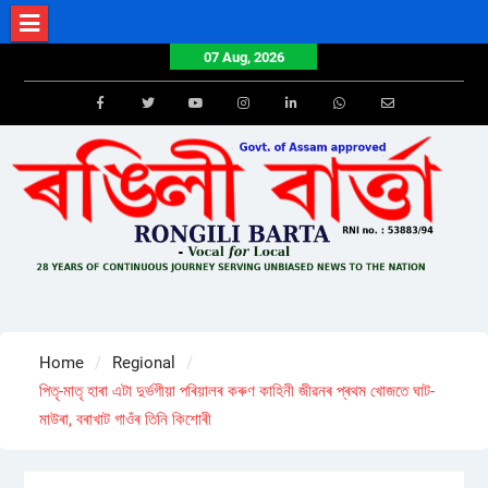
Skip
to
07 Aug, 2026
content
Facebook
Twitter
Youtube
Instagram
LinkedIn
Whatsapp
Email
Home
Regional
পিতৃ-মাতৃ হাৰা এটা দুৰ্ভগীয়া পৰিয়ালৰ কৰুণ কাহিনী জীৱনৰ প্ৰথম খোজতে ঘাট-
মাউৰা, বৰাখাট গাওঁৰ তিনি কিশোৰী