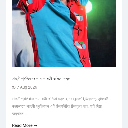
সাহসী প্ৰতিবাদৰ গান – ৰুমী কলিতা দত্ত
7 Aug 2026
সাহসী প্ৰতিবাদৰ গান ৰুমী কলিতা দত্ত ২ নং কেন্দুগুৰি,ডিব্ৰুগড় তুমিয়েই
নহয়জানো সাহসী প্ৰতিবাদৰ এটি চিৰপৰিচিত চিৰন্তন গান, যাচি দিয়া
অন্যায়ৰ...
Read More