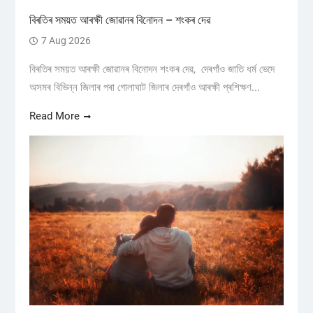
বিৰতিৰ সময়ত আৰক্ষী জোৱানৰ বিনোদন – শংকৰ দেৱ
7 Aug 2026
বিৰতিৰ সময়ত আৰক্ষী জোৱানৰ বিনোদন শংকৰ দেৱ, দেৰগাঁও জাতি ধৰ্ম ভেদে
অসমৰ বিভিন্ন জিলাৰ পৰা গোলাঘাট জিলাৰ দেৰগাঁও আৰক্ষী প্ৰশিক্ষণ...
Read More