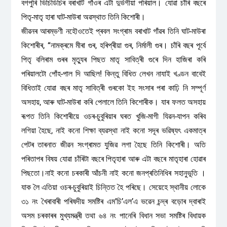
বগপুৰি ভিচিডিচিৰ বৰাখাট গাঁওৰ এটা দুৰ্ভগীয়া পৰিয়াল। যোৱা চাঁ‌ৰি বছৰে
পিতৃ-মাতৃ হাৰা ঘাট-মাউৰা অৱস্থাত তিনি কিশোৰী।
জীৱনৰ আৰম্ভণী নহৌওতেই প্ৰবল সংগ্ৰাম বৰাখাট গাঁ‌ৱৰ তিনি ঘাট-মাউৰা
কিশোৰীৰ, “নামক্ৰমে মীৰা গুৰ, হৰিপ্ৰীয়া গুৰ, নিৰ্মালী গুৰ। চাঁ‌ৰি বছৰ পূৰ্বে
পিতৃ বলিৰাম গুৰৰ মৃত্যুৰ পিছত মাতৃ সাবিত্ৰী গুৰে দিন হাজিৰা কৰি
পৰিয়ালটো পোঁ‌হ-পাল দি আছিল! কিন্তু বিধিত লেখন নাযাই খণ্ডন বাবেই
বিধিতাই যোৱা বছৰ মাতৃ সাবিত্ৰী গুৰকো ইহ সংসাৰ পৰা কাঢ়ি নি সম্পূৰ্ণ
অসহায়, আৰু ঘাট-মাউৰা কৰি পেলালে তিনি কিশোৰীক। যাৰ ফলত অসহায়
ৰূপত তিনি কিশোৰীয়ে ওচৰ-চুবুৰিয়াৰ ঘৰত খুজি-মাগী যিৱন-যাপন কৰিব
লগিয়া হৈছে, নাই কনো শিক্ষা ব্যৱস্থা নাই কনো সদূৰ ভৱিষ্যৎ একমাত্ৰ
পেটৰ তাৰনাত জীৱন সংগ্ৰামত যুজিৱ লগা হৈছে তিনি কিশোৰী। অতি
পৰিতাপৰ বিষয় যোৱা চাঁ‌ৰিটা বছৰে পিতৃহাৰা আৰু এটা বছৰে মাতৃহাৰা হোৱাৰ
পিছতো।নাই কনো চৰকাৰী আঁ‌চনী নাই কনো জনপ্ৰতিনিধিৰ সহানুভূতি ।
যাক লৈ এতিয়া ওচৰ-চুবুৰিয়াই চিন্তিত হৈ পৰিছে। সেয়েহে স্থানীয় লোকে
৩১ নং খৈৰাবাৰী পৰিষদীয় সমষ্টিৰ এম’চি’এল’এ ভৱেন চন্দ্ৰ বড়োৰ দ্বাৰাই
অসম চৰকাৰৰ মুখ্যমন্ত্ৰী তথা ৬৪ নং পানেৰি বিধান সভা সমষ্টিৰ বিধায়ক