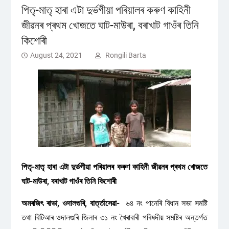
পিতৃ-মাতৃ হাৰা এটা দুৰ্ভগীয়া পৰিয়ালৰ কৰুণ কাহিনী
জীৱনৰ প্ৰথম খোজতে ঘাট-মাউৰা, বৰাখাট গাওঁৰ তিনি
কিশোৰী
August 24, 2021
Rongili Barta
পিতৃ-মাতৃ হাৰা এটা দুৰ্ভগীয়া পৰিয়ালৰ কৰুণ কাহিনী জীৱনৰ প্ৰথম খোজতে
ঘাট-মাউৰা, বৰাখাট গাওঁৰ তিনি কিশোৰী
অমৰজিৎ ৰাভা, ওদালগুৰি, বাৰ্ত্তাসেৱা-
৬৪ নং পানেৰি বিধান সভা সমষ্টি
তথা বিটিআৰ ওদালগুৰি জিলাৰ ৩১ নং খৈৰাবাৰী পৰিষদীয় সমষ্টিৰ অন্তৰ্গত