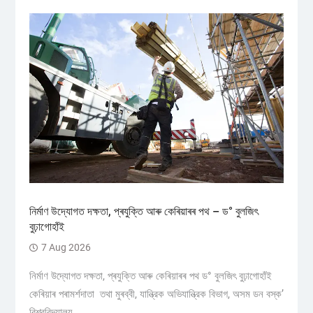
নিৰ্মাণ উদ্যোগত দক্ষতা, প্ৰযুক্তি আৰু কেৰিয়াৰৰ পথ – ড° বুলজিৎ
বুঢ়াগোহাঁই
7 Aug 2026
নিৰ্মাণ উদ্যোগত দক্ষতা, প্ৰযুক্তি আৰু কেৰিয়াৰৰ পথ ড° বুলজিৎ বুঢ়াগোহাঁই
কেৰিয়াৰ পৰামৰ্শদাতা তথা মুৰব্বী, যান্ত্রিক অভিযান্ত্রিক বিভাগ, অসম ডন বস্ক’
বিশ্ববিদ্যালয়...