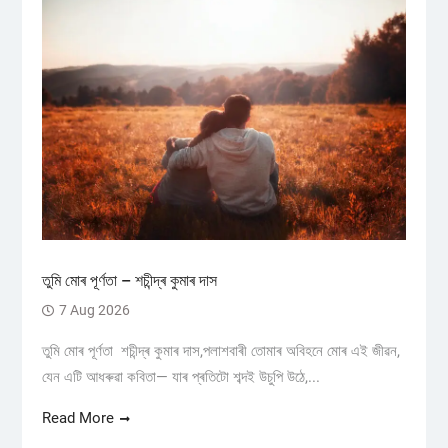
তুমি মোৰ পূৰ্ণতা – শচীন্দ্ৰ কুমাৰ দাস
7 Aug 2026
তুমি মোৰ পূৰ্ণতা শচীন্দ্ৰ কুমাৰ দাস,পলাশবাৰী তোমাৰ অবিহনে মোৰ এই জীৱন,
যেন এটি আধৰুৱা কবিতা— যাৰ প্ৰতিটো শব্দই উচুপি উঠে,...
Read More