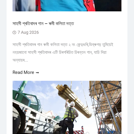
সাহসী প্ৰতিবাদৰ গান – ৰুমী কলিতা দত্ত
7 Aug 2026
সাহসী প্ৰতিবাদৰ গান ৰুমী কলিতা দত্ত ২ নং কেন্দুগুৰি,ডিব্ৰুগড় তুমিয়েই
নহয়জানো সাহসী প্ৰতিবাদৰ এটি চিৰপৰিচিত চিৰন্তন গান, যাচি দিয়া
অন্যায়ৰ...
Read More