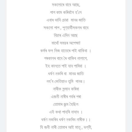
সকলোৰে বাবে আছে,
পাপ কাম কৰিবলৈ হ’লে
এবাৰ ভাবি চোৱা মানৱ জাতি
সকলো পাপ , পূণ্যাৰ্থীসকলৰ বাবে
বিচাৰ এদিন আছে
মাথোঁ সময়ৰ অপেক্ষা!
কৰ্মৰ ফল নিজ হাতেৰে পাই থাকিবা ।
পৰকালৰ বাবে ৰৈ থাকিব নালাগে,
ইহ কালতে পাই যাব পাৰিবা ।
ধৰ্ষণ নকৰি বা মানৱ জাতি
নহ’ব কেতিয়াও তুমি দানৱ।
নাৰীক সন্মান কৰিবা
এজনী নাৰীৰ গৰ্ভৰ পৰা
তোমাৰ জন্ম হৈছিল
এই কথা পাহৰি নাযাব ।
ধৰ্ষণ নকৰিব ধৰ্ষণ নকৰিব নাৰীক।।
যি জনী নাৰী তোমাৰ আই মাতৃ , ভগ্নী,