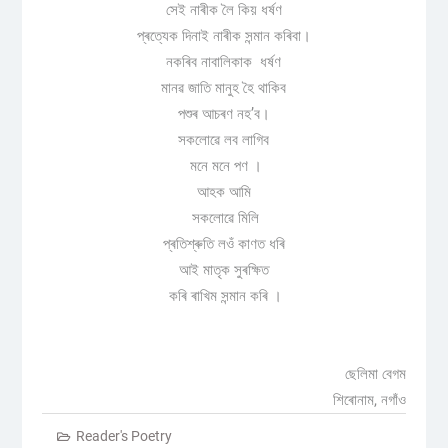
সেই নাৰীক লৈ কিয় ধৰ্ষণ
প্ৰত্যেক দিনাই নাৰীক সন্মান কৰিবা।
নকৰিব নাবালিকাক ধৰ্ষণ
মানৱ জাতি মানুহ হৈ থাকিব
পশুৰ আচৰণ নহ’ব।
সকলোৱে লব লাগিব
মনে মনে পণ ।
আহক আমি
সকলোৱে মিলি
প্ৰতিশ্ৰুতি লওঁ কাণত ধৰি
আই মাতৃক সুৰক্ষিত
কৰি ৰাখিম সন্মান কৰি ।
ছেলিমা বেগম
শিৰোনাম, নগাঁও
Reader's Poetry