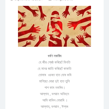
ধৰ্ষণ নকৰিব
হে জীৱ শ্ৰেষ্ঠ কৰিছোঁ মিনতি
হে মানৱ জাতি কৰিছোঁ কাকতি
তোমাৰ ওচৰত হাত যোৰ কৰি
মাগিছো দোৱা দুই হাত তুলি
পাপ কাম নকৰিব।
আল্লাহ , ভগৱান অবিহনে
আমি থাকিব নোৱাৰি ।
আল্লাহ, ভগৱান , ঈশ্বৰ