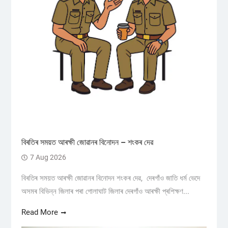
বিৰতিৰ সময়ত আৰক্ষী জোৱানৰ বিনোদন – শংকৰ দেৱ
7 Aug 2026
বিৰতিৰ সময়ত আৰক্ষী জোৱানৰ বিনোদন শংকৰ দেৱ, দেৰগাঁও জাতি ধৰ্ম ভেদে
অসমৰ বিভিন্ন জিলাৰ পৰা গোলাঘাট জিলাৰ দেৰগাঁও আৰক্ষী প্ৰশিক্ষণ...
Read More