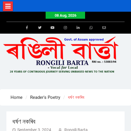
Skip
to
08 Aug, 2026
content
Facebook
Twitter
Youtube
Instagram
LinkedIn
Whatsapp
Email
Home
Reader's Poetry
ধৰ্ষণ নকৰিব
ধৰ্ষণ নকৰিব
September 3, 2024
Rongili Barta