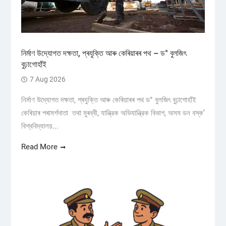
নিৰ্মাণ উদ্যোগত দক্ষতা, প্ৰযুক্তি আৰু কেৰিয়াৰৰ পথ – ড° বুলজিৎ
বুঢ়াগোহাঁই
7 Aug 2026
নিৰ্মাণ উদ্যোগত দক্ষতা, প্ৰযুক্তি আৰু কেৰিয়াৰৰ পথ ড° বুলজিৎ বুঢ়াগোহাঁই
কেৰিয়াৰ পৰামৰ্শদাতা তথা মুৰব্বী, যান্ত্রিক অভিযান্ত্রিক বিভাগ, অসম ডন বস্ক’
বিশ্ববিদ্যালয়...
Read More