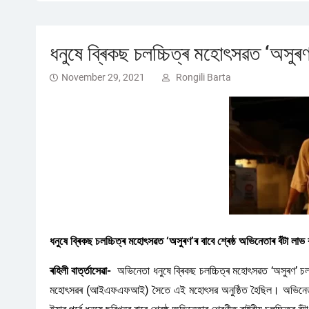
ধনুষে ব্ৰিকছ চলচ্চিত্ৰ মহোৎসৱত ‘অসুৰণ’
November 29, 2021
Rongili Barta
ধনুষে ব্ৰিকছ চলচ্চিত্ৰ মহোৎসৱত ‘অসুৰণ’ৰ বাবে শ্ৰেষ্ঠ অভিনেতাৰ বঁটা লাভ
ৰহিলী বাৰ্ত্তাসেৱা-
অভিনেতা ধনুষে ব্ৰিকছ চলচ্চিত্ৰ মহোৎসৱত ‘অসুৰণ’ চলচ্
মহোৎসৱৰ (আইএফএফআই) সৈতে এই মহোৎসৱ অনুষ্ঠিত হৈছিল। অভিনেতাজনে ট