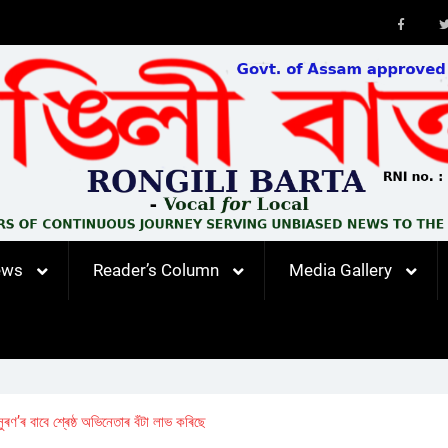
Faceb
ews
Reader’s Column
Media Gallery
ৰণ’ৰ বাবে শ্ৰেষ্ঠ অভিনেতাৰ বঁটা লাভ কৰিছে