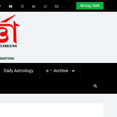
08 Aug, 2026
ook
Twitter
Youtube
Instagram
LinkedIn
Whatsapp
Email
Daily Astrology
e – Archive