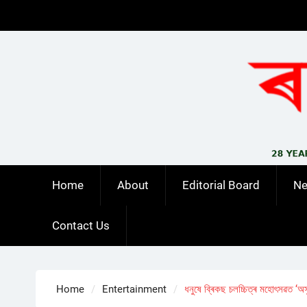
Skip
to
content
Home
About
Editorial Board
N
Contact Us
Home
Entertainment
ধনুষে ব্ৰিকছ চলচ্চিত্ৰ মহোৎসৱত ‘অসু