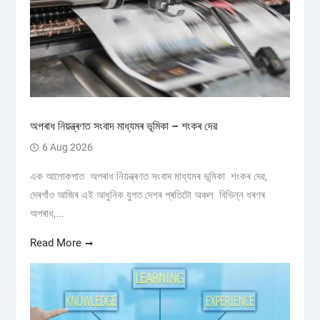
অপৰাধ নিয়ন্ত্ৰণত সংবাদ মাধ্যমৰ ভূমিকা – শংকৰ দেৱ
6 Aug 2026
এক আলোকপাত অপৰাধ নিয়ন্ত্ৰণত সংবাদ মাধ্যমৰ ভূমিকা শংকৰ দেৱ,
দেৰগাঁও আজিৰ এই আধুনিক যুগত দেশৰ প্ৰতিটো অঞ্চল বিভিন্ন ধৰণৰ
অপৰাধ,...
Read More