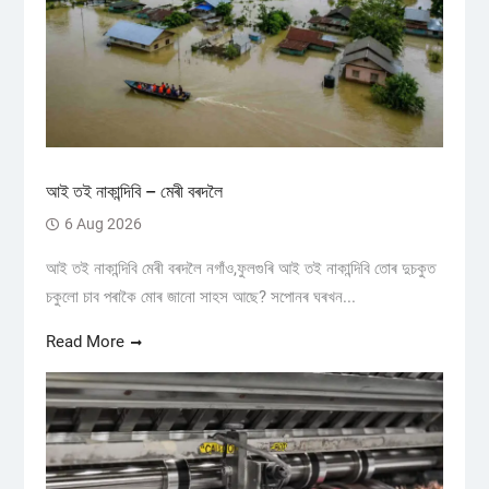
আই তই নাকান্দিবি – মেৰী বৰদলৈ
6 Aug 2026
আই তই নাকান্দিবি মেৰী বৰদলৈ নগাঁও,ফুলগুৰি আই তই নাকান্দিবি তোৰ দুচকুত
চকুলো চাব পৰাকৈ মোৰ জানো সাহস আছে? সপোনৰ ঘৰখন...
Read More