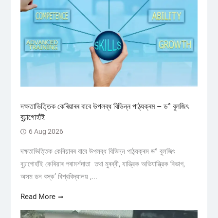
দক্ষতাভিত্তিক কেৰিয়াৰৰ বাবে উপলব্ধ বিভিন্ন পাঠ্যক্ৰম – ড° বুলজিৎ
বুঢ়াগোহাঁই
6 Aug 2026
দক্ষতাভিত্তিক কেৰিয়াৰৰ বাবে উপলব্ধ বিভিন্ন পাঠ্যক্ৰম ড° বুলজিৎ
বুঢ়াগোহাঁই কেৰিয়াৰ পৰামৰ্শদাতা তথা মুৰব্বী, যান্ত্রিক অভিযান্ত্রিক বিভাগ,
অসম ডন বস্ক’ বিশ্ববিদ্যালয় ,...
Read More