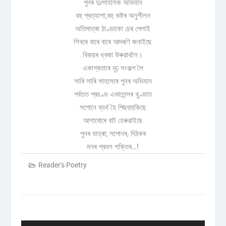
পুনৰ দুঃসাহসিক অভিযান
বহু প্ৰত্যাশা,বহু কষ্টৰ অনুশীলন
অতিমাত্ৰা ঠাণ্ডাকো চেৰ পেলাই
শিখৰে বাৰে বাৰে আদৰণি জনাইছে
বিজয়ৰ ধ্বজা উৰুৱাবলৈ।
একাগ্ৰতাৰে দৃঢ় সংকল্প লৈ
সাৰি সাৰি সাহসেৰে পুনৰ অভিযান
পৰ্বতত প্ৰচণ্ড এভালেন্সৰ খুণ্ডাত
সপোনে ব্যৰ্থ হৈ পিছহুহুকিছে
আশাবোৰে বাট হেৰুৱাইছে
পুনৰ যাত্ৰা; সপোনৰ, দিঠকৰ
মনৰ প্ৰবল শক্তিৰ…!
Reader's Poetry
Post
navigation