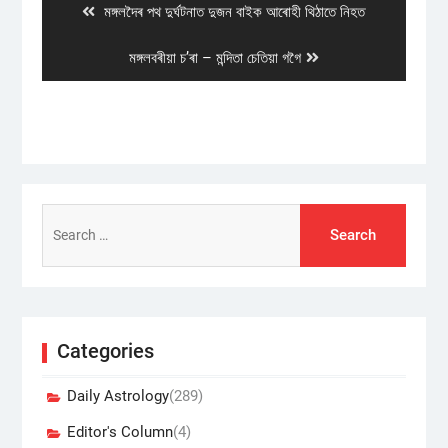
Previous
মঙ্গলদৈৰ পথ দুৰ্ঘটনাত দুজন বাইক আৰোহী থিঠাতে নিহত
post:
Next
মঙ্গলবৰীয়া চ’ৰা – মন্দিতা চেতিয়া গগৈ
post:
Search
for:
Categories
Daily Astrology
(289)
Editor's Column
(4)