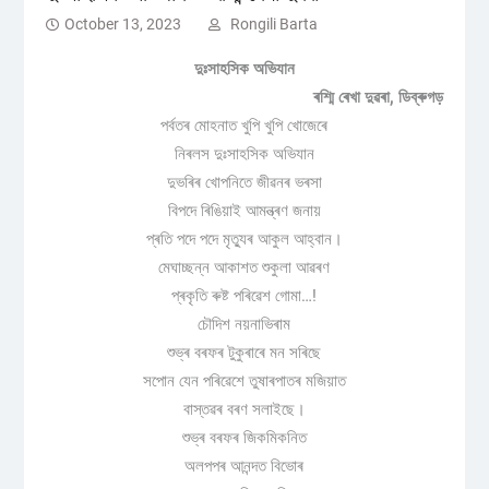
October 13, 2023
Rongili Barta
দুঃসাহসিক অভিযান
ৰশ্মি ৰেখা দুৱৰা, ডিব্ৰুগড়
পৰ্বতৰ মোহনাত খুপি খুপি খোজেৰে
নিৰলস দুঃসাহসিক অভিযান
দুভৰিৰ খোপনিতে জীৱনৰ ভৰসা
বিপদে ৰিঙিয়াই আমন্ত্ৰণ জনায়
প্ৰতি পদে পদে মৃত্যুৰ আকুল আহ্বান।
মেঘাচ্ছন্ন আকাশত শুকুলা আৱৰণ
প্ৰকৃতি ৰুষ্ট পৰিৱেশ গোমা…!
চৌদিশ নয়নাভিৰাম
শুভ্ৰ বৰফৰ টুকুৰাৰে মন সৰিছে
সপোন যেন পৰিৱেশে তুষাৰপাতৰ মজিয়াত
বাস্তৱৰ বৰণ সলাইছে।
শুভ্ৰ বৰফৰ জিকমিকনিত
অলপপৰ আনন্দত বিভোৰ