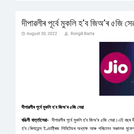
দীপাৱলীৰ পূৰ্বে মুকলি হ’ব জিঅ’ৰ ৫জি সে
August 30, 2022
Rongili Barta
দীপাৱলীৰ পূৰ্বে মুকলি হ’ব জিঅ’ৰ ৫জি সেৱা
ৰঙিলী বাৰ্ত্তাসেৱা-
দীপাৱলীৰ পূৰ্বে মুকলি হ’ব জিঅ’ৰ ৫জি সেৱা।এই বছৰ দ
হ’ব।ৰিলায়েন্স ইণ্ডাষ্ট্ৰিজ লিমিটেডৰ অধ্যক্ষ আৰু পৰিচালন সঞ্চালক মু