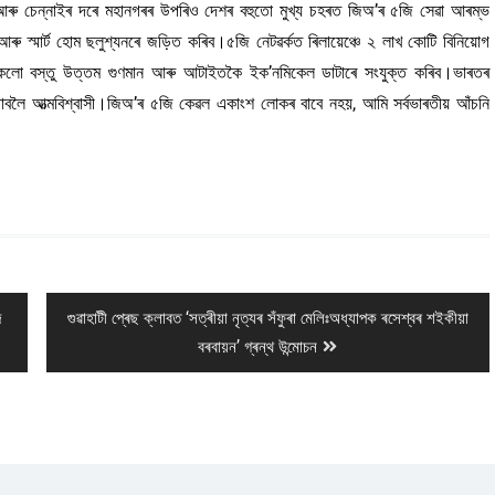
তা আৰু চেন্নাইৰ দৰে মহানগৰৰ উপৰিও দেশৰ বহুতো মুখ্য চহৰত জিঅ’ৰ ৫জি সেৱা আৰম্ভ
্মাৰ্ট হোম ছলুশ্যনৰে জড়িত কৰিব।৫জি নেটৱৰ্কত ৰিলায়েঞ্চে ২ লাখ কোটি বিনিয়োগ
লো বস্তু উত্তম গুণমান আৰু আটাইতকৈ ইক’নমিকেল ডাটাৰে সংযুক্ত কৰিব।ভাৰতৰ
াবলৈ আত্মবিশ্বাসী।জিঅ’ৰ ৫জি কেৱল একাংশ লোকৰ বাবে নহয়, আমি সৰ্বভাৰতীয় আঁচনি
Next
দ
গুৱাহাটী প্ৰেছ ক্লাবত ‘সত্ৰীয়া নৃত্যৰ সঁফুৰা মেলিঃঅধ্যাপক ৰসেশ্বৰ শইকীয়া
post:
বৰবায়ন’ গ্ৰন্থ উন্মোচন