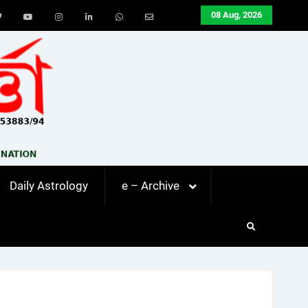
08 Aug, 2026
ook
Twitter
Youtube
Instagram
LinkedIn
Whatsapp
Email
Daily Astrology
e – Archive