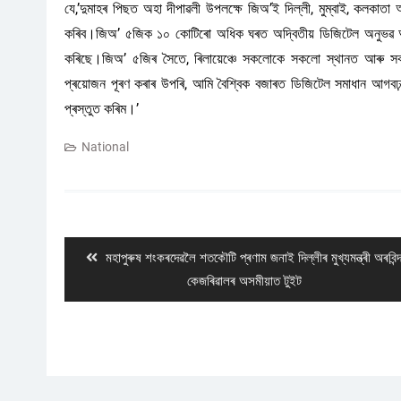
যে,’দুমাহৰ পিছত অহা দীপাৱলী উপলক্ষে জিঅ’ই দিল্লী, মুম্বাই, কলকা
কৰিব।জিঅ’ ৫জিক ১০ কোটিৰো অধিক ঘৰত অদ্বিতীয় ডিজিটেল অনুভৱ আৰু স
কৰিছে।জিঅ’ ৫জিৰ সৈতে, ৰিলায়েঞ্চে সকলোকে সকলো স্থানত আৰু সক
প্ৰয়োজন পূৰণ কৰাৰ উপৰি, আমি বৈশ্বিক বজাৰত ডিজিটেল সমাধান আগবঢ়
প্ৰস্তুত কৰিম।’
National
Post
navigation
Previous
মহাপুৰুষ শংকৰদেৱলৈ শতকৌটি প্ৰণাম জনাই দিল্লীৰ মুখ্যমন্ত্ৰী অৰবিন্
post:
কেজৰিৱালৰ অসমীয়াত টুইট