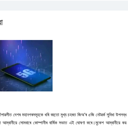
ৱা
ীপাৱলীত দেশৰ মহানগৰসমূহকে ধৰি বহুতো মুখ্য চহৰত জিঅ’ৰ ৫জি নেটৱৰ্ক সুবিধা উপলব্ধ
কেশ আম্বানীয়ে সোমবাৰে কোম্পানীৰ বাৰ্ষিক সভাত এই ঘোষণা কৰে।মুকেশ আম্বানীয়ে কয়