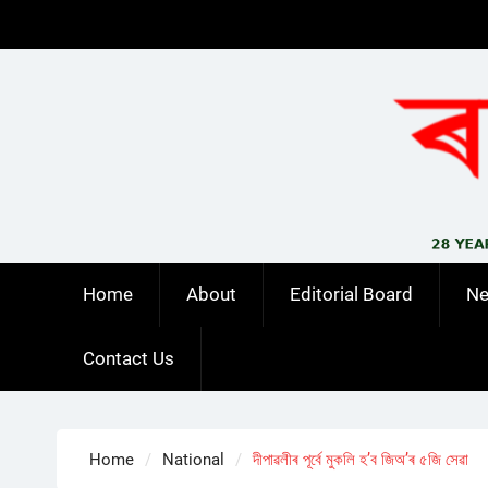
Skip
to
content
Home
About
Editorial Board
N
Contact Us
Home
National
দীপাৱলীৰ পূৰ্বে মুকলি হ’ব জিঅ’ৰ ৫জি সেৱা