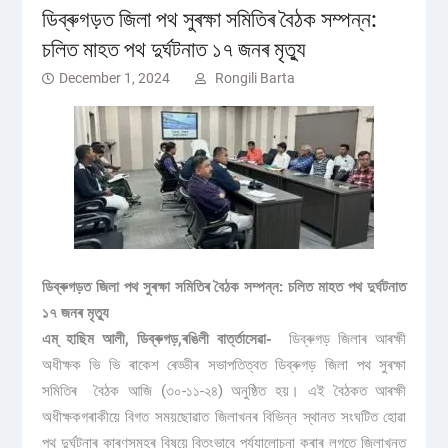
ডিব্ৰুগড়ত জিলা পথ সুৰক্ষা সমিতিৰ বৈঠক সম্পন্ন:
চলিত মাহত পথ দুৰ্ঘটনাত ১৭ জনৰ মৃত্যু
December 1, 2024
Rongili Barta
ডিব্ৰুগড়ত জিলা পথ সুৰক্ষা সমিতিৰ বৈঠক সম্পন্ন: চলিত মাহত পথ দুৰ্ঘটনাত
১৭ জনৰ মৃত্যু
এম্ হাছিম আলী, ডিব্ৰুগড়,ৰঙিলী বাৰ্ত্তাসেৱা-
ডিব্ৰুগড় জিলাৰ আৰক্ষী
অধীক্ষক ভি ভি ৰাকেশ ৰেড্ডীৰ সভাপতিত্বত ডিব্ৰুগড় জিলা পথ সুৰক্ষা
সমিতিৰ বৈঠক আজি (৩০-১১-২৪) অনুষ্ঠিত হয়। এই বৈঠকত আৰক্ষী
অধীক্ষকগৰাকীয়ে বিগত সময়ছোৱাত জিলাখনৰ বিভিন্ন স্থানত সংঘটিত হোৱা
পথ দুৰ্ঘটনাৰ কাৰণসমূহৰ বিষয়ে বিতংভাবে পৰ্য্যালোচনা কৰাৰ লগতে জিলাখনত