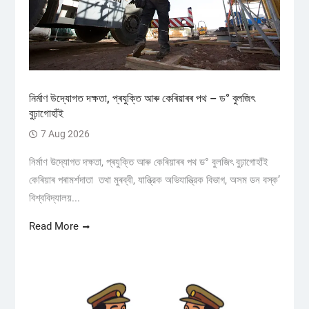
নিৰ্মাণ উদ্যোগত দক্ষতা, প্ৰযুক্তি আৰু কেৰিয়াৰৰ পথ – ড° বুলজিৎ
বুঢ়াগোহাঁই
7 Aug 2026
নিৰ্মাণ উদ্যোগত দক্ষতা, প্ৰযুক্তি আৰু কেৰিয়াৰৰ পথ ড° বুলজিৎ বুঢ়াগোহাঁই
কেৰিয়াৰ পৰামৰ্শদাতা তথা মুৰব্বী, যান্ত্রিক অভিযান্ত্রিক বিভাগ, অসম ডন বস্ক’
বিশ্ববিদ্যালয়...
Read More