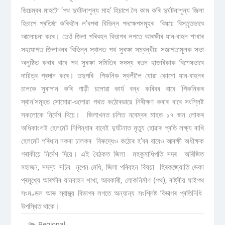
ডিচেম্বৰ মাহটো ‘পথ দুৰ্ঘটনাশূন্য মাহ’ হিচাপে লৈ কাম কৰি দুৰ্ঘটনাশূন্য জিলা
হিচাপে প্ৰতিষ্ঠা কৰিবলৈ ল’বপৰা বিভিন্ন পদক্ষেপসমূহৰ বিষয়ে বিস্তৃতভাবে
আলোচনা কৰে। তেওঁ জিলা পৰিবহন বিভাগৰ লগতে আৰক্ষীৰ যান-বাহন শাখাৰ
সহযোগত জিলাখনৰ বিভিন্ন স্থানত পথ সুৰক্ষা সম্বন্ধীয় সজাগতামূলক সভা
অনুষ্ঠিত কৰাৰ বাবে পথ সুৰক্ষা সমিতিৰ সদস্য ৰতন হাজৰিকাক বিশেষভাবে
দায়িত্ব প্ৰদান কৰে। তদুপৰি পিকনিক স্থলীলৈ যোৱা কোনো যান-বাহনৰ
চালকে সুৰাপান কৰি গাড়ী চলোৱা কাৰ্য বন্ধ কৰিবৰ বাবে ‘পিকনিকৰ
স্থান’সমূহত সোমোৱা-ওলোৱা পথত কঠোৰভাৱে নিৰীক্ষণ কৰাৰ বাবে সংশ্লিষ্ট
সকলোকে নিৰ্দেশ দিয়ে। জিলাখনত চলিত নবেম্বৰ মাহত ১৭ জন লোকৰ
অধিকাংশই হেলমেট নিপিন্ধাৰ বাবেই দুৰ্ঘটনাত মৃত্যু হোৱাৰ প্ৰতি লক্ষ্য ৰাখি
হেলমেট পৰিধান নকৰা চালকৰ বিৰুদ্ধেও কঠোৰ হ’বৰ বাবেও আৰক্ষী অধীক্ষক
গৰাকীয়ে নিৰ্দেশ দিয়ে। এই বৈঠকত জিলা মহকুমাধিপতি সদৰ অৰিজিত
মহাজন, সদস্য সচিব নৃপেন মেধি, জিলা পৰিবহন বিষয়া হিৰকজ্যোতি ডেকা
প্ৰমুখ্যে আৰক্ষীৰ যানবাহন শাখা, আবকাৰী, লোকনিৰ্মাণ (পথ), ৰাষ্ট্ৰীয় ঘাইপথ
সংমণ্ডল আৰু স্বাস্থ্য বিভাগৰ লগতে অন্যান্য সংশ্লিষ্ট বিভাগৰ প্ৰতিনিধি
উপস্থিত থাকে।
Regional