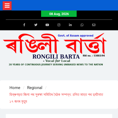
Skip
to
08 Aug, 2026
content
Facebook
Twitter
Youtube
Instagram
LinkedIn
Whatsapp
Email
Home
Regional
ডিব্ৰুগড়ত জিলা পথ সুৰক্ষা সমিতিৰ বৈঠক সম্পন্ন: চলিত মাহত পথ দুৰ্ঘটনাত
১৭ জনৰ মৃত্যু