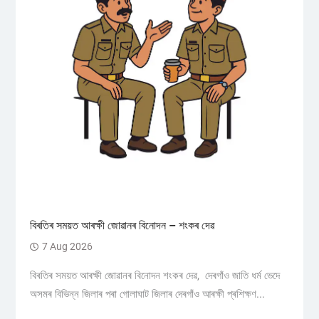
বিৰতিৰ সময়ত আৰক্ষী জোৱানৰ বিনোদন – শংকৰ দেৱ
7 Aug 2026
বিৰতিৰ সময়ত আৰক্ষী জোৱানৰ বিনোদন শংকৰ দেৱ, দেৰগাঁও জাতি ধৰ্ম ভেদে
অসমৰ বিভিন্ন জিলাৰ পৰা গোলাঘাট জিলাৰ দেৰগাঁও আৰক্ষী প্ৰশিক্ষণ...