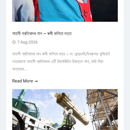
সাহসী প্ৰতিবাদৰ গান – ৰুমী কলিতা দত্ত
7 Aug 2026
সাহসী প্ৰতিবাদৰ গান ৰুমী কলিতা দত্ত ২ নং কেন্দুগুৰি,ডিব্ৰুগড় তুমিয়েই
নহয়জানো সাহসী প্ৰতিবাদৰ এটি চিৰপৰিচিত চিৰন্তন গান, যাচি দিয়া
অন্যায়ৰ...
Read More