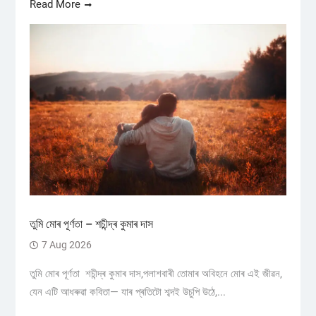
Read More
তুমি মোৰ পূৰ্ণতা – শচীন্দ্ৰ কুমাৰ দাস
7 Aug 2026
তুমি মোৰ পূৰ্ণতা শচীন্দ্ৰ কুমাৰ দাস,পলাশবাৰী তোমাৰ অবিহনে মোৰ এই জীৱন,
যেন এটি আধৰুৱা কবিতা— যাৰ প্ৰতিটো শব্দই উচুপি উঠে,...