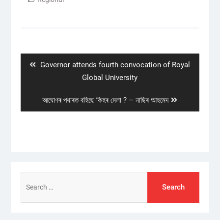
Post
navigation
Previous
Governor attends fourth convocation of Royal
post:
Global University
Next
আঘোণৰ পথাৰত বহিছে কিহৰ মেলা ? – নাছিৰ আহমেদ
post:
Search
for: