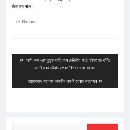
বিহা হ’ব পাৰে।
National
Post
navigation
Previous
আমি আন এটা ধুমুহা আহি থকা দেখিবলৈ পাওঁ: ইউৰোপত বৰ্ধিত
post:
অমাইক্ৰন ঘটনাৰ ওপৰত বিশ্ব স্বাস্থ্য সংস্থা
Next
হায়দৰাবাদ মহানগৰ আৰক্ষীৰ চাকৰি মেলাৰ আয়োজন
post:
Search