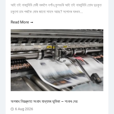
আই তই নাকান্দিবি মেৰী বৰদলৈ নগাঁও,ফুলগুৰি আই তই নাকান্দিবি তোৰ দুচকুত
চকুলো চাব পৰাকৈ মোৰ জানো সাহস আছে? সপোনৰ ঘৰখন...
Read More
অপৰাধ নিয়ন্ত্ৰণত সংবাদ মাধ্যমৰ ভূমিকা – শংকৰ দেৱ
6 Aug 2026