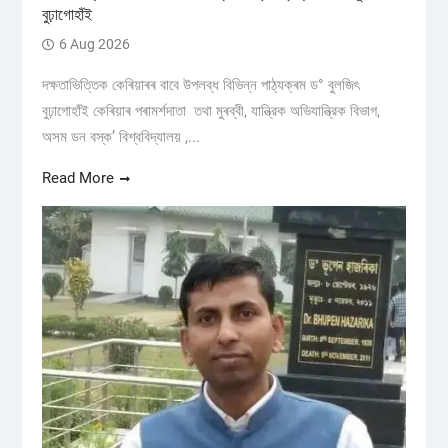
বুঢ়াগোহাঁই
6 Aug 2026
দক্ষতাভিত্তিক কেৰিয়াৰৰ বাবে উপলব্ধ বিভিন্ন পাঠ্যক্ৰম ড° বুলজিৎ
বুঢ়াগোহাঁই কেৰিয়াৰ পৰামৰ্শদাতা তথা মুৰব্বী, যান্ত্রিক অভিযান্ত্রিক বিভাগ,
অসম ডন বস্ক’ বিশ্ববিদ্যালয় ,...
Read More