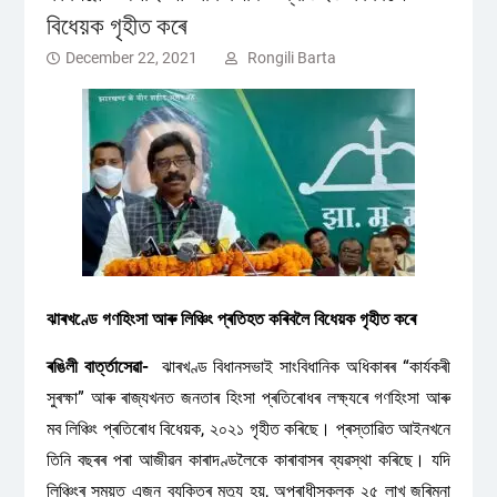
বিধেয়ক গৃহীত কৰে
December 22, 2021
Rongili Barta
ঝাৰখণ্ডে গণহিংসা আৰু লিঞ্চিং প্ৰতিহত কৰিবলৈ বিধেয়ক গৃহীত কৰে
ৰঙিলী বাৰ্ত্তাসেৱা-
ঝাৰখণ্ড বিধানসভাই সাংবিধানিক অধিকাৰৰ “কাৰ্যকৰী
সুৰক্ষা” আৰু ৰাজ্যখনত জনতাৰ হিংসা প্ৰতিৰোধৰ লক্ষ্যৰে গণহিংসা আৰু
মব লিঞ্চিং প্ৰতিৰোধ বিধেয়ক, ২০২১ গৃহীত কৰিছে। প্ৰস্তাৱিত আইনখনে
তিনি বছৰৰ পৰা আজীৱন কাৰাদণ্ডলৈকে কাৰাবাসৰ ব্যৱস্থা কৰিছে। যদি
লিঞ্চিংৰ সময়ত এজন ব্যক্তিৰ মৃত্যু হয়, অপৰাধীসকলক ২৫ লাখ জৰিমনা