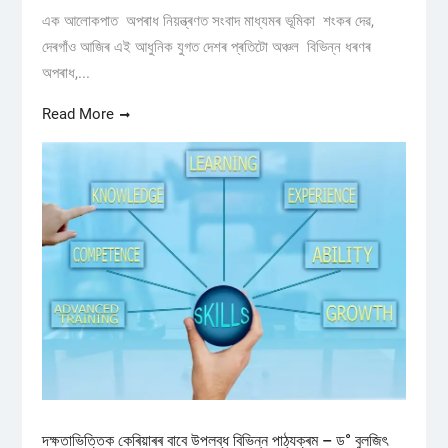
এক আলোকপাত অপৰাধ নিয়ন্ত্ৰণত সংবাদ মাধ্যমৰ ভূমিকা শংকৰ দেৱ,
দেৰগাঁও আজিৰ এই আধুনিক যুগত দেশৰ প্ৰতিটো অঞ্চল বিভিন্ন ধৰণৰ
অপৰাধ,...
Read More
দক্ষতাভিত্তিক কেৰিয়াৰৰ বাবে উপলব্ধ বিভিন্ন পাঠ্যক্ৰম – ড° বুলজিৎ