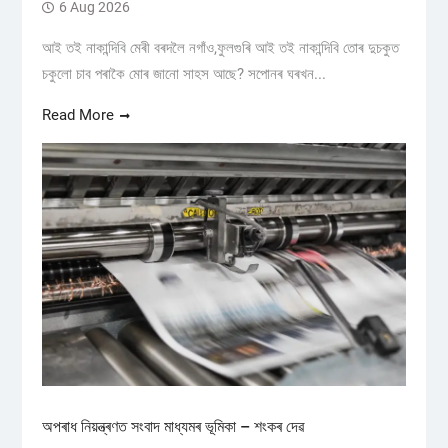
6 Aug 2026
আই তই নাকান্দিবি মেৰী বৰদলৈ নগাঁও,ফুলগুৰি আই তই নাকান্দিবি তোৰ দুচকুত
চকুলো চাব পৰাকৈ মোৰ জানো সাহস আছে? সপোনৰ ঘৰখন...
Read More
অপৰাধ নিয়ন্ত্ৰণত সংবাদ মাধ্যমৰ ভূমিকা – শংকৰ দেৱ