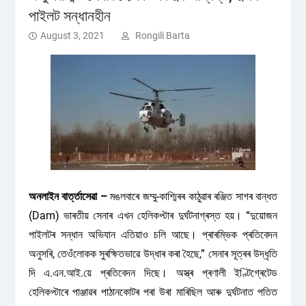
পাইলট সন্ধানহীন
August 3, 2021
Rongili Barta
অনলাইন বাৰ্ত্তাসেৱা –
মঙলবাৰে জম্মু-কাশ্মিৰৰ কাঠুৱাৰ ৰঞ্জিত সাগৰ বান্ধত
(Dam) ভাৰতীয় সেনাৰ এখন হেলিকপ্টাৰ দুৰ্ঘটনাগ্ৰস্ত হয়। “দুয়োজন
পাইলটৰ সন্ধান অভিযান এতিয়াও চলি আছে। প্ৰাৰম্ভিক প্ৰতিবেদন
অনুসৰি, তেওঁলোকক সুৰক্ষিতভাৱে উদ্ধাৰ কৰা হৈছে,” সেনাৰ সূত্ৰৰ উদ্ধৃতি
দি এ.এন.আই.য়ে প্ৰতিবেদন দিছে। অস্ত্ৰ প্ৰণালী ইণ্টিগ্ৰেটেড
হেলিকপ্টাৰে পাঞ্জাৱৰ পাঠানকোটৰ পৰা উৰা মাৰিছিল আৰু দুৰ্ঘটনাত পতিত