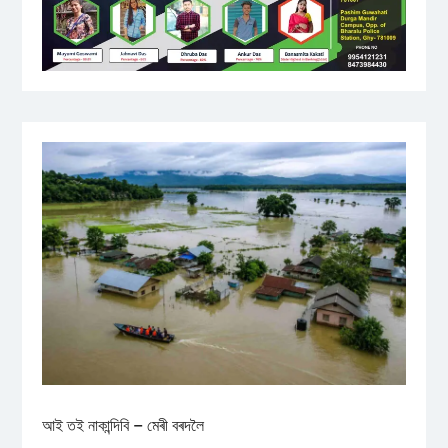
আই তই নাকান্দিবি – মেৰী বৰদলৈ