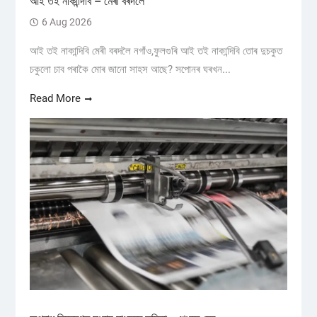
আই তই নাকান্দিবি – মেৰী বৰদলৈ
6 Aug 2026
আই তই নাকান্দিবি মেৰী বৰদলৈ নগাঁও,ফুলগুৰি আই তই নাকান্দিবি তোৰ দুচকুত
চকুলো চাব পৰাকৈ মোৰ জানো সাহস আছে? সপোনৰ ঘৰখন...
Read More