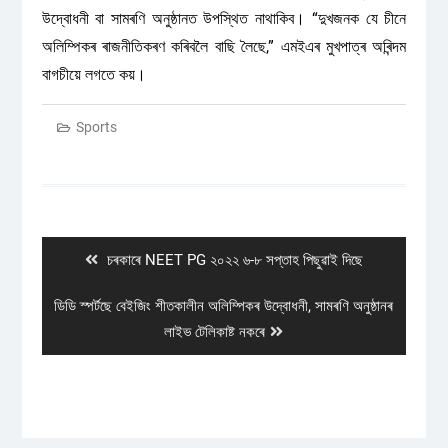
উদ্বোধনী বা সামৰণি অনুষ্ঠানত উপস্থিত নাথাকিব। “দুখজনক যে চীনে
অলিম্পিকৰ ৰাজনীতিকৰণ কৰিবলৈ বাছি লৈছে,” এমইএৰ মুখপাত্ৰ অৰিন্দম
বাগচীয়ে লগতে কয়।
Sports
Post
navigation
Previous
চৰকাৰে NEET PG ২০২২ ৬-৮ সপ্তাহ পিছুৱাই দিছে
post:
Next
ডিডি স্পৰ্টছে বেইজিং শীতকালীন অলিম্পিকৰ উদ্বোধনী, সামৰণি অনুষ্ঠানৰ
post:
লাইভ টেলিকাষ্ট নকৰে