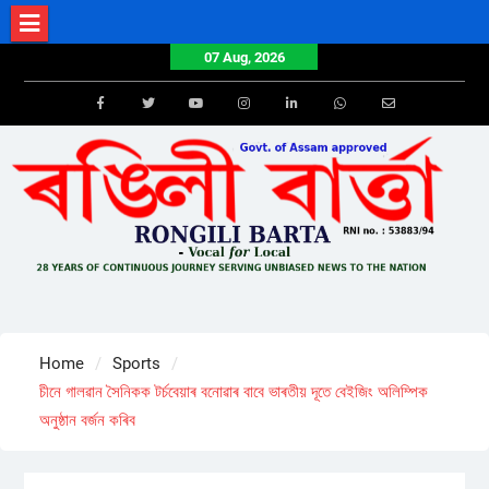
Skip
to
07 Aug, 2026
content
Facebook
Twitter
Youtube
Instagram
LinkedIn
Whatsapp
Email
Home
Sports
চীনে গালৱান সৈনিকক টৰ্চবেয়াৰ বনোৱাৰ বাবে ভাৰতীয় দূতে বেইজিং অলিম্পিক
অনুষ্ঠান বৰ্জন কৰিব