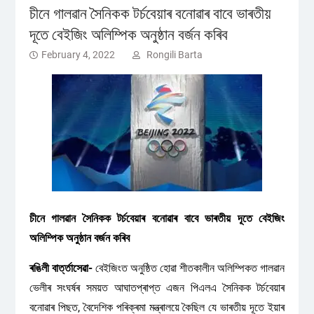
চীনে গালৱান সৈনিকক টৰ্চবেয়াৰ বনোৱাৰ বাবে ভাৰতীয়
দূতে বেইজিং অলিম্পিক অনুষ্ঠান বৰ্জন কৰিব
February 4, 2022
Rongili Barta
চীনে গালৱান সৈনিকক টৰ্চবেয়াৰ বনোৱাৰ বাবে ভাৰতীয় দূতে বেইজিং
অলিম্পিক অনুষ্ঠান বৰ্জন কৰিব
ৰঙিলী বাৰ্ত্তাসেৱা-
বেইজিংত অনুষ্ঠিত হোৱা শীতকালীন অলিম্পিকত গালৱান
ভেলীৰ সংঘৰ্ষৰ সময়ত আঘাতপ্ৰাপ্ত এজন পিএলএ সৈনিকক টৰ্চবেয়াৰ
বনোৱাৰ পিছত, বৈদেশিক পৰিক্ৰমা মন্ত্ৰালয়ে কৈছিল যে ভাৰতীয় দূতে ইয়াৰ