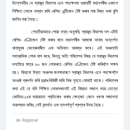
উল্লেখনীয় যে স্বাস্থ্য বিভাগৰ এনে পদক্ষেপক গুৱাহাটী মহানগৰীৰ একাংশ
শিক্ষিত লোকে নস্যাৎ কৰি ৰেপিড এন্টিজেন টেষ্ট কৰাৰ পৰা বিৰত থকা বুলি
জানিব পৰা গৈছে।
শেহতীয়াভাৱে পোৱা তথ্য অনুসৰি, স্বাস্থ্য বিভাগৰ দল এটাই
ৰেপিড এণ্টিজেন টেষ্ট কৰাৰ বাবে মহানগৰীৰ আজাৰা থানাৰ অন্তৰ্গত
খানামুখৰ কেহেৰুবাৰীত এক অভিযান আৰম্ভ কৰে। এই অঞ্চলটো
সহস্ৰাধিক লোক বাস কৰে, কিন্তু অতি পৰিতাপৰ বিষয় যে স্বাস্থ্য বিভাগৰ
দলটোৱে মাত্র ৯০ জন লোকৰহে ৰেপিড এণ্টিজেন টেষ্ট কৰিবলৈ সক্ষম
হয়। কিয়নো উক্ত অঞ্চলৰ জনসাধাৰণে স্বাস্থ্য বিভাগৰ এনে পদক্ষেপলৈ
অংগুষ্ঠ প্ৰদৰ্শন কৰি দুৱাৰ-খিৰিকী মাৰি নিজ গৃহতে সোমাই থাকে। পৰিতাপৰ
কথা এই যে যদি শিক্ষিত লোকসকলেই এই বিষয়ত সজাগ নহয় তেন্তে
কোভিড-১৯ৰ ভয়াৱহতা প্ৰতিৰোধ কৰাৰ ক্ষেত্ৰত কেনে ধৰণৰ সজাগতা
অৱলম্বন কৰিব, সেই সন্দৰ্ভত এক তাৎপর্যপূর্ণ প্ৰশ্নৰ উদয় হৈছে।
Regional