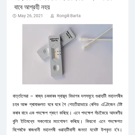
বাবে আগ্রহী নহয়
May 26, 2021
Rongili Barta
বাৰ্ত্তাসেৱা – ৰাজ্য চৰকাৰৰ স্বাস্থ্য বিভাগৰ দলসমূহে গুৱাহাটী মহানগৰীৰ
চহৰ আৰু গ্ৰামাঞ্চলত ঘৰে ঘৰে গৈ শেহতীয়াভাৱে ৰেপিড এণ্টিজেন টেষ্ট
কৰাৰ বাবে এক পদক্ষেপ গ্ৰহণ কৰিছে। এনে পদক্ষেপ সঁচাকৈয়ে আদৰণীয়
বুলি ইতিমধ্যে সকলোৱে মতপোষণ কৰিছে। কিয়নো এনে পদক্ষেপত
বিশেষকৈ ৰাজধানী মহানগৰী গুৱাহাটীবাসী জনতা যথেষ্ট উপকৃত হ’ব।