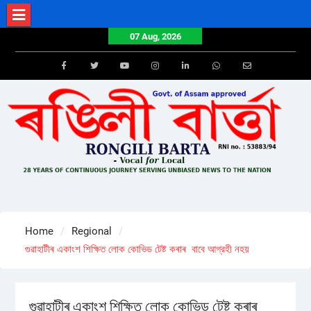
Skip
to
07 Aug, 2026
content
Facebook
Twitter
Youtube
Instagram
LinkedIn
Whatsapp
Email
Home
Regional
গুৱাহাটীৰ একাংশ শিক্ষিত লোক কোভিড টেষ্ট কৰাৰ বাবে আগ্রহী নহয়
গুৱাহাটীৰ একাংশ শিক্ষিত লোক কোভিড টেষ্ট কৰাৰ