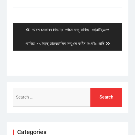
Post
navigation
Previous
ভাৰত চৰকাৰৰ বিৰুদ্ধে গোচৰ ৰুজু কৰিছে হোৱাটছএপে
post:
Next
কোভিড-১৯ হৈছে মানবজাতিৰ সম্মুখত কঠিন সংকটঃ মোদী
post:
Search
for:
Categories