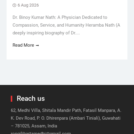
6 Aug 2026
Dr. Binoy Kumar Nath: A Physician Dedicated to
Compassion, Service, and Humanity Heramba Nath (A
deeply inspiring biography of Dr....
Read More
Reach us
62, Medhi Villa, Shitala Mandir Path, Fatasil Manpara, A.
K. Dev Road, P. O. Dhirenpara (Ambari Tiniali), Guwahati
– 781025, Assam, India
rongilibartamedhi@gmail.com