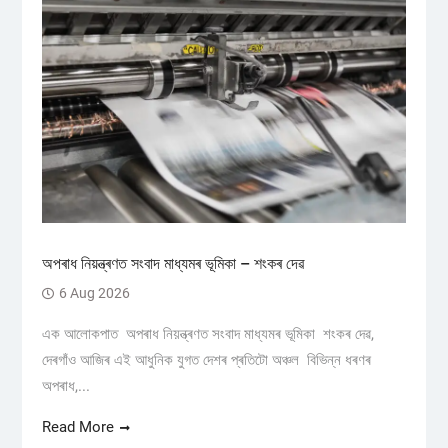
অপৰাধ নিয়ন্ত্ৰণত সংবাদ মাধ্যমৰ ভূমিকা – শংকৰ দেৱ
6 Aug 2026
এক আলোকপাত অপৰাধ নিয়ন্ত্ৰণত সংবাদ মাধ্যমৰ ভূমিকা শংকৰ দেৱ,
দেৰগাঁও আজিৰ এই আধুনিক যুগত দেশৰ প্ৰতিটো অঞ্চল বিভিন্ন ধৰণৰ
অপৰাধ,...
Read More