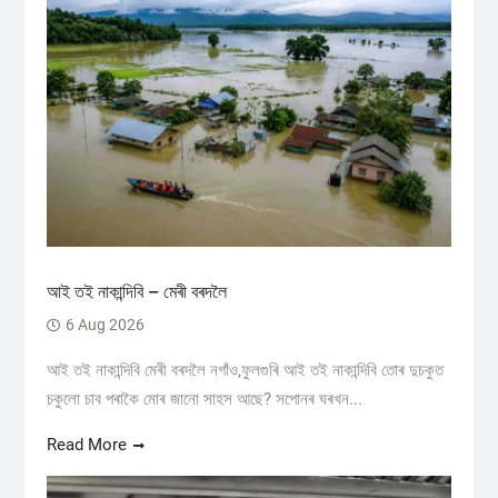
আই তই নাকান্দিবি – মেৰী বৰদলৈ
6 Aug 2026
আই তই নাকান্দিবি মেৰী বৰদলৈ নগাঁও,ফুলগুৰি আই তই নাকান্দিবি তোৰ দুচকুত
চকুলো চাব পৰাকৈ মোৰ জানো সাহস আছে? সপোনৰ ঘৰখন...
Read More