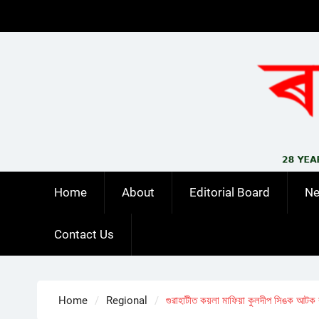
Skip
to
content
Home
About
Editorial Board
N
Contact Us
Home
Regional
গুৱাহাটীত কয়লা মাফিয়া কুলদীপ সিঙক আটক