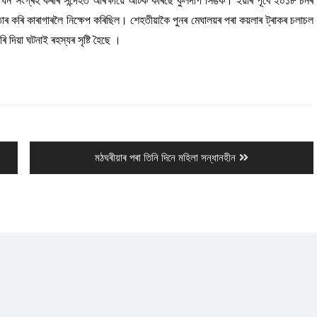
ত ধন সংগ্ৰহ কৰাৰ সন্দেহত আৰক্ষীয়ে আটক কৰিছে কুলদীপ সিঙক। ইয়াৰ পূৰ্বে ২০১৮ চনৰ
তাৰ কৰি কাৰাগাৰলৈ নিক্ষেপ কৰিছিল। শেহতীয়াকৈ পুনৰ মেঘালয়ৰ পৰা কয়লাৰ ট্ৰাকৰ চলাচল
 দিয়া ঘটনাই ৰহস্যৰ সৃষ্টি হৈছে ।
Next
মঠঘৰীয়াৰ পৰা তিনি দিনে মহিলা সন্ধানহীন
post: