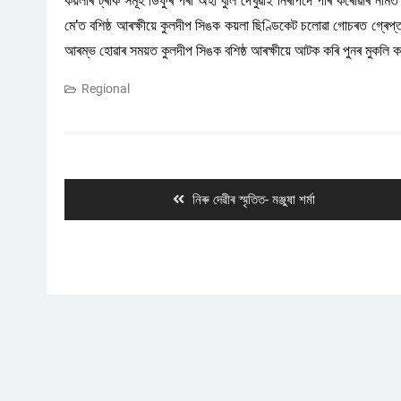
কয়লাৰ ট্ৰাক সমূহ ডিফুৰ পৰা অহা বুলি দেখুৱাই নিৰাপদে পাৰ কৰোৱাৰ নাম
মে’ত বশিষ্ঠ আৰক্ষীয়ে কুলদীপ সিঙক কয়লা ছিণ্ডিকেট চলোৱা গোচৰত গ্ৰেপ্
আৰম্ভ হোৱাৰ সময়ত কুলদীপ সিঙক বশিষ্ঠ আৰক্ষীয়ে আটক কৰি পুনৰ মুকলি কৰি
Regional
Post
navigation
Previous
নিৰু দেৱীৰ স্মৃতিত- মঞ্জুষা শৰ্মা
post: