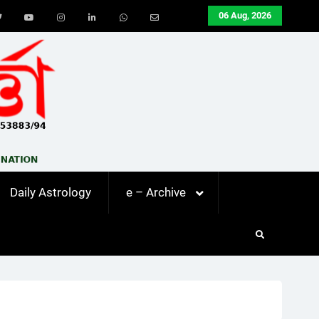
06 Aug, 2026
ook
Twitter
Youtube
Instagram
LinkedIn
Whatsapp
Email
Daily Astrology
e – Archive