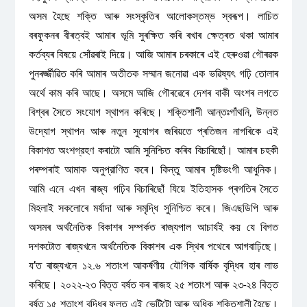
অসম হৈছে শক্তি আৰু সংস্কৃতিৰ আলোকস্তম্ভ স্বৰূপ। লাচিত
বৰফুকনৰ বীৰত্বই আমাৰ ভূমি সুৰক্ষিত কৰি ৰখাৰ ক্ষেত্ৰত থকা আমাৰ
কৰ্তব্যৰ বিষয়ে সোঁৱৰাই দিয়ে। আজি আমাৰ চৰকাৰে এই হেৰুওৱা গৌৰৱক
পুনৰৰ্জ্জীৱিত কৰি আমাৰ অতীতক সম্মান জনোৱা এক ভৱিষ্যৎ গঢ়ি তোলাৰ
অৰ্থে কাম কৰি আছে। অসমে আজি গৌৰৱেৰে দেশৰ বাকী অংশৰ লগতে
বিশ্বৰ সৈতে সংযোগ স্থাপন কৰিছে। শক্তিশালী আন্তঃগাঁথনি, উন্নত
উদ্যোগ স্থাপন আৰু নতুন সুযোগৰ জৰিয়তে প্ৰতিজন নাগৰিকে এই
বিকাশত অংশগ্রহণ কৰাটো আমি সুনিশ্চিত কৰিব বিচাৰিছোঁ। আমাৰ চহকী
পৰম্পৰাই আমাক অনুপ্রাণিত কৰে। কিন্তু আমাৰ দৃষ্টিভংগী আধুনিক।
আমি এনে এখন ৰাজ্য গঢ়িব বিচাৰিছোঁ যিয়ে ইতিহাসক প্ৰগতিৰ সৈতে
মিহলাই সকলোৰে মৰ্যাদা আৰু সমৃদ্ধি সুনিশ্চিত কৰে। জিএছডিপি আৰু
অসমৰ অৰ্থনৈতিক বিকাশৰ সম্পৰ্কত ৰাজ্যপাল আচাৰ্যই কয় যে বিগত
দশকটোত ৰাজ্যখনে অর্থনৈতিক বিকাশৰ এক স্থিৰ পথেৰে আগবাঢ়িছে।
য’ত ৰাজ্যখনে ১২.৬ শতাংশ আকর্ষণীয় যৌগিক বাৰ্ষিক বৃদ্ধিৰ হাৰ লাভ
কৰিছে। ২০২২-২৩ বিত্ত বৰ্ষত কৰ ৰাজহ ২৫ শতাংশ আৰু ২৩-২৪ বিত্ত
বর্ষত ১৫ শতাংশ বৃদ্ধিৰ ফলত এই ভেটিটো আৰু অধিক শক্তিশালী হৈছে।