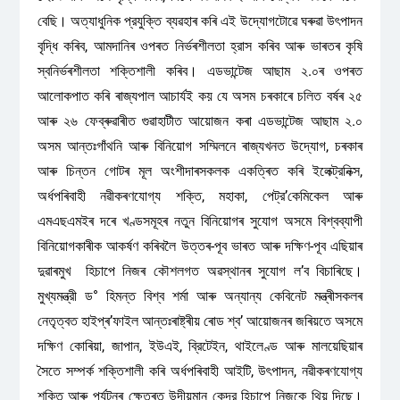
বেছি। অত্যাধুনিক প্রযুক্তি ব্যৱহাৰ কৰি এই উদ্যোগটোৱে ঘৰুৱা উৎপাদন
বৃদ্ধি কৰিব, আমদানিৰ ওপৰত নিৰ্ভৰশীলতা হ্রাস কৰিব আৰু ভাৰতৰ কৃষি
স্বনিৰ্ভৰশীলতা শক্তিশালী কৰিব। এডভান্টেজ আছাম ২.০ৰ ওপৰত
আলোকপাত কৰি ৰাজ্যপাল আচাৰ্যই কয় যে অসম চৰকাৰে চলিত বৰ্ষৰ ২৫
আৰু ২৬ ফেব্ৰুৱাৰীত গুৱাহাটীত আয়োজন কৰা এডভান্টেজ আছাম ২.০
অসম আন্তঃগাঁথনি আৰু বিনিয়োগ সম্মিলনে ৰাজ্যখনত উদ্যোগ, চৰকাৰ
আৰু চিন্তন গোটৰ মূল অংশীদাৰসকলক একত্ৰিত কৰি ইলেক্ট্রনিক্স,
অর্ধপৰিবাহী নৱীকৰণযোগ্য শক্তি, মহাকা, পেট্র’কেমিকেল আৰু
এমএছএমইৰ দৰে খণ্ডসমূহৰ নতুন বিনিয়োগৰ সুযোগ অসমে বিশ্বব্যাপী
বিনিয়োগকাৰীক আকৰ্ষণ কৰিবলৈ উত্তৰ-পূব ভাৰত আৰু দক্ষিণ-পূব এছিয়াৰ
দুৱাৰমুখ হিচাপে নিজৰ কৌশলগত অৱস্থানৰ সুযোগ ল’ব বিচাৰিছে।
মুখ্যমন্ত্রী ড° হিমন্ত বিশ্ব শৰ্মা আৰু অন্যান্য কেবিনেট মন্ত্ৰীসকলৰ
নেতৃত্বত হাইপ্ৰ’ফাইল আন্তঃৰাষ্ট্ৰীয় ৰোড শ্ব’ আয়োজনৰ জৰিয়তে অসমে
দক্ষিণ কোৰিয়া, জাপান, ইউএই, ব্রিটেইন, থাইলেণ্ড আৰু মালয়েছিয়াৰ
সৈতে সম্পর্ক শক্তিশালী কৰি অৰ্ধপৰিবাহী আইটি, উৎপাদন, নৱীকৰণযোগ্য
শক্তি আৰু পৰ্যটনৰ ক্ষেত্ৰত উদীয়মান কেন্দ্র হিচাপে নিজকে থিয় দিছে।