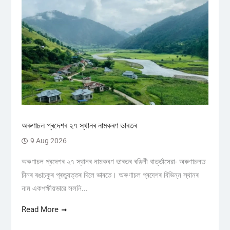
অৰুণাচল প্ৰদেশৰ ২৭ স্থানৰ নামকৰণ ভাৰতৰ
9 Aug 2026
অৰুণাচল প্ৰদেশৰ ২৭ স্থানৰ নামকৰণ ভাৰতৰ ৰঙিলী বাৰ্ত্তাসেৱা- অৰুণাচলত
চীনৰ ৰঙাচকুৰ প্ৰত্যুত্তৰ দিলে ভাৰতে। অৰুণাচল প্ৰদেশৰ বিভিন্ন স্থানৰ
নাম একপক্ষীয়ভাৱে সলনি...
Read More