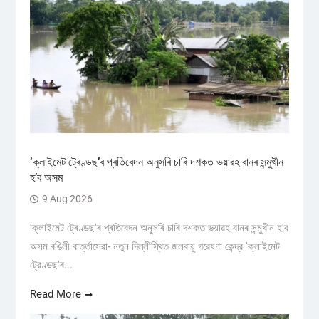
‘ক্লাইমেট ট্ৰেণ্ডছ’ৰ প্ৰতিবেদন অনুসৰি চাৰি দশকত ভয়াৱহ বানৰ সন্মুখীন
হ’ব অসম
9 Aug 2026
'ক্লাইমেট ট্ৰেণ্ডছ'ৰ প্ৰতিবেদন অনুসৰি চাৰি দশকত ভয়াৱহ বানৰ সন্মুখীন হ'ব
অসম ৰঙিলী বাৰ্ত্তাসেৱা- নতুন দিল্লীস্থিত জলবায়ু গৱেষণা কেন্দ্র 'ক্লাইমেট
ট্রেণ্ডছ'ৰ...
Read More