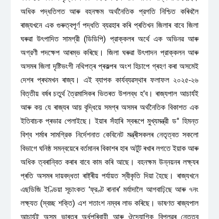
অধিক পদ্ধতিগত আৰু বহনক্ষম অর্থনৈতিক প্রগতি নিশ্চিত কৰিবলৈ
ৰাজ্যখনে এক গুৰুত্বপূৰ্ণ পদ্ধতি ব্যৱহাৰ কৰি প্ৰতিখন জিলাৰ বাবে জিলা
ঘৰুৱা উৎপাদিত সামগ্রী (ডিডিপি) প্রাক্‌কলৰ অৰ্থে এক অভিনৱ আৰু
অগ্রণী পদক্ষেপ আৰম্ভ কৰিছে। জিলা ঘৰুৱা উৎপাদন প্রাক্কলন আৰু
অসমৰ জিলা দৃষ্টিভংগী নথিপত্ৰ প্ৰকল্পৰ অংশ হিচাপে গ্ৰহণ কৰা অসমেই
দেশৰ প্ৰথমখন ৰাজ্য। এই ব্যাপক কাৰ্যব্যৱস্থাৰ ফলাফল ২০২৫-২৬
বিত্তীয় বৰ্ষৰ চতুৰ্থ ত্রৈমাসিকৰ ভিতৰত উপলব্ধ হ’ব। ৰাজ্যপাল আচাৰ্যই
আৰু কয় যে ৰাজ্যৰ আয় বৃদ্ধিয়ে সমগ্ৰ অসমৰ অর্থনৈতিক বিকাশত এক
ইতিবাচক প্ৰভাৱ পেলাইছে। ইয়াৰ সঁহাৰি স্বৰূপে মুখ্যমন্ত্রী ড° হিমন্ত
বিশ্ব শৰ্মাৰ সামগ্রিক নির্দেশনাত কেবিনেট মন্ত্ৰীসকলৰ নেতৃত্বত সকলো
বিভাগে ঘনিষ্ঠ সমন্বয়েৰে বৰ্তমানৰ বিকাশৰ হাৰ অটুট ৰখাৰ লগতে ইয়াক আৰু
অধিক ত্বৰান্বিত কৰাৰ বাবে কাম কৰি আছে। বহনক্ষম উন্নয়নৰ লক্ষ্যৰ
প্ৰতি অসমৰ দায়বদ্ধতা ৰাষ্ট্ৰীয় পৰ্যায়ত স্বীকৃতি দিয়া হৈছে। ৰাজ্যখনে
এছডিজি ইণ্ডিয়া সূচাংকত ‘ফ্রণ্ট ৰানাৰ’ মর্যাদালৈ আগবাঢ়িছে আৰু ৭নং
লক্ষ্যত (স্বচ্ছ শক্তি) এশ শতাংশ নম্বৰ লাভ কৰিছে। ভাষণত ৰাজ্যপাল
আচাৰ্যই অসম ভাৰতৰ অৰ্ধপৰিবাহী আৰু ঔদ্যোগিক বিপ্লৱৰ নেতৃত্ব