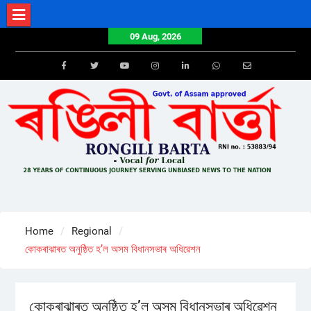
Skip
to
09 Aug, 2026
content
Facebook
Twitter
Youtube
Instagram
LinkedIn
Whatsapp
Email
Home
Regional
কোকৰাঝাৰত অনুষ্ঠিত হ’ল অসম বিধানসভাৰ অধিৱেশন
কোকৰাঝাৰত অনুষ্ঠিত হ’ল অসম বিধানসভাৰ অধিৱেশন