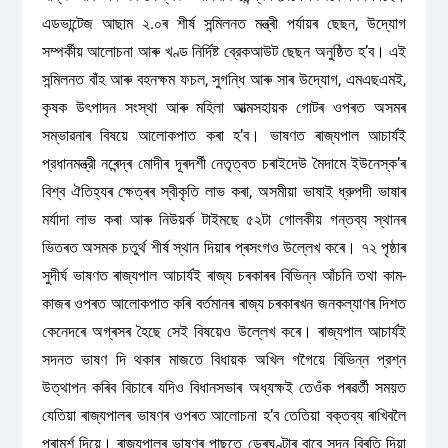
এডভান্টেজ আছাম ২.০ৰ শীৰ্ষ সন্মিলনত মন্ত্ৰী পৰ্যায়ৰ ছেছন, উদ্যোগ
সম্পৰ্কীয় আলোচনা আৰু খণ্ড নির্দিষ্ট ব্রেকআউট ছেছন অনুষ্ঠিত হ’ব। এই
সন্মিলনত বাঁহ আৰু বহনক্ষম ফচল, সুগন্ধি আৰু সাৰ উদ্যোগ, এমএছএমই,
কৃষক উৎপাদন সংস্থা আৰু মহিলা আত্মসহায়ক গোটৰ ওপৰত অসমৰ
সম্ভাৱনাৰ বিষয়ে আলোকপাত কৰা হ’ব। ভাষণত ৰাজ্যপাল আচাৰ্যই
প্রধানমন্ত্রী নৰেন্দ্ৰ মোদীৰ দূৰদৰ্শী নেতৃত্বত চৰাইদেউ মৈদামে ইউনেস্ক’ৰ
বিশ্ব ঐতিহ্যৰ ক্ষেত্ৰৰ স্বীকৃতি লাভ কৰা, অসমীয়া ভাষাই ধ্রুপদী ভাষাৰ
মৰ্যাদা লাভ কৰা আৰু নিউয়র্ক টাইমছে ৫২টা গোলকীয় গন্তব্য স্থানৰ
ভিতৰত অসমক চতুৰ্থ শীর্ষ স্থান দিয়াৰ প্ৰসংগও উল্লেখ কৰে। ৭২ পৃষ্ঠাৰ
সুদীর্ঘ ভাষণত ৰাজ্যপাল আচাৰ্যই ৰাজ্য চৰকাৰৰ বিভিন্ন আঁচনি তথা কাম-
কাজৰ ওপৰত আলোকপাত কৰি বৰ্তমানৰ ৰাজ্য চৰকাৰখন জনকল্যাণৰ দিশত
কেনেদৰে অগ্ৰসৰ হৈছে সেই বিষয়েও উল্লেখ কৰে। ৰাজ্যপাল আচার্যই
সদনত ভাষণ দি থকাৰ মাজতে বিধায়ক অখিল গগৈয়ে বিভিন্ন প্রশ্ন
উত্থাপন কৰিব বিচাৰে যদিও বিধানসভাৰ অধ্যক্ষই তেওঁক পৰৱৰ্তী সময়ত
যেতিয়া ৰাজ্যপালৰ ভাষণৰ ওপৰত আলোচনা হ’ব তেতিয়া বক্তব্য ৰাখিবলৈ
পৰামৰ্শ দিয়ে। ৰাজ্যপালৰ ভাষণৰ পাছতে ডেৰঘণ্টাৰ বাবে সদন বিৰতি দিয়া