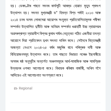
হয়। ডেৰঘণ্টাৰ পাছত সদনৰ কাৰ্যসূচী আৰম্ভ হোৱাত মৃত্যু প্ৰসংগ
উত্থাপন হয়। সদনত মুখ্যমন্ত্রী ড° হিমন্ত বিশ্ব শর্মাই ২০১৩ আৰু
২০১৪ চনৰ অসম লোকসেৱা আয়োগৰ সংযুক্ত প্রতিযোগিতামূলক পৰীক্ষা
সম্পৰ্কত উত্থাপিত দুর্নীতি আৰু অনিয়ম সম্পর্কত গুৱাহাটী উচ্চ ন্যায়ালয়ৰ
অৱসৰপ্ৰাপ্ত ন্যায়াধীশ বিপ্লৱ কুমাৰ শৰ্মাৰ নেতৃত্বত গঠিত এজনীয়া তদন্ত
আয়োগে দিয়া প্রতিবেদন দুখন সদনত দাখিল কৰে। সেইদৰে বিত্তমন্ত্ৰী
অজন্তা নেওগে ২০২৪-২৫ বৰ্ষৰ মজুৰিৰ বাবে পৰিপূৰক দাবী আৰু
বিনিয়োজনসমূহ উত্থাপন কৰে। তাৰ পাছতে বিধায়ত লৰেঞ্চ ইছলাৰীয়ে
অসমৰ ষষ্ঠ অনুসূচীৰ অন্তৰ্গত অঞ্চলসমূহৰ আৰ্থ-সামাজিক আৰু সামগ্রিক
উন্নয়নৰ ওপৰত আলোচনা কৰে। বিধায়ক ৰবিৰাম নাৰ্জাৰী, অখিল গগৈ
আদিয়েও এই আলোচনাত অংশগ্রহণ কৰে।
Regional
Post