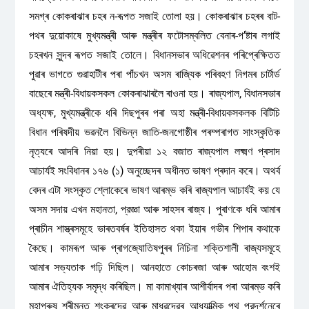
সমগ্ৰ কোকৰাঝাৰ চহৰ ন-ৰূপত সজাই তোলা হয়। কোকৰাঝাৰ চহৰৰ বাট-
পথৰ দুয়োকাষে মুখ্যমন্ত্ৰী আৰু মন্ত্ৰীৰ ফটোসম্বলিত বেনাৰ-প’ষ্টাৰ লগাই
চহৰখন সুন্দৰ ৰূপত সজাই তোলে। বিধানসভাৰ অধিৱেশনৰ পৰিপ্ৰেক্ষিতত
পুৱাৰ ভাগতে গুৱাহাটীৰ পৰা পাঁচখন অসম ৰাজ্যিক পৰিবহণ নিগমৰ চাৰ্টাৰ্ড
বাছেৰে মন্ত্ৰী-বিধায়কসকল কোকৰাঝাৰলৈ ৰাওনা হয়। ৰাজ্যপাল, বিধানসভাৰ
অধ্যক্ষ, মুখ্যমন্ত্ৰীকে ধৰি দিছপুৰৰ পৰা অহা মন্ত্ৰী-বিধায়কসকলক বিটিচি
বিধান পৰিষদীয় ভৱনলৈ বিভিন্ন জাতি-জনগোষ্ঠীৰ পৰম্পৰাগত সাংস্কৃতিক
নৃত্যৰে আদৰি নিয়া হয়। দুপৰীয়া ১২ বজাত ৰাজ্যপাল লক্ষ্মণ প্ৰসাদ
আচাৰ্যই সংবিধানৰ ১৭৬ (১) অনুচ্ছেদৰ অধীনত ভাষণ প্ৰদান কৰে। অথর্ব
বেদৰ এটা সংস্কৃত শ্লোকেৰে ভাষণ আৰম্ভ কৰি ৰাজ্যপাল আচাৰ্যই কয় যে
অসম সদায় এখন মহানতা, প্রজ্ঞা আৰু সাহসৰ ৰাজ্য। পুৰাণকে ধৰি আমাৰ
প্ৰাচীন শাস্ত্ৰসমূহে ভাৰতবৰ্ষৰ ইতিহাসত থকা ইয়াৰ গভীৰ শিপাৰ কথাকে
কৈছে। কামৰূপ আৰু প্ৰাগজ্যোতিষপুৰৰ নিচিনা শক্তিশালী ৰাজ্যসমূহে
আমাৰ সভ্যতাক গঢ়ি দিছিল। আনহাতে কোচৰজা আৰু আহোম বংশই
আমাৰ ঐতিহ্যক সমৃদ্ধ কৰিছিল। মা কামাখ্যাৰ আশীৰ্বাদৰ পৰা আৰম্ভ কৰি
মহাপুৰুষ শ্ৰীমন্ত শংকৰদেৱ আৰু মাধৱদেৱৰ আধ্যাত্মিক পথ প্রদর্শনেৰে