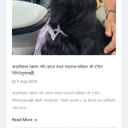
বাল্যবিবাহৰ গ্ৰাসত পৰি কোনো কন্যা সন্তানৰ ভৱিষ্যৎ নষ্ট হ’বলৈ
নিদিওঁঃমুখ্যমন্ত্রী
9 Aug 2026
বাল্যবিবাহৰ গ্ৰাসত পৰি কোনো কন্যা সন্তানৰ ভৱিষ্যৎ নষ্ট হ'বলৈ
নিদিওঁঃমুখ্যমন্ত্রী ৰঙিলী বাৰ্ত্তাসেৱা- উজনি অসমৰ ৪ খন জিলাৰ বান পৰিস্থিতি
পৰ্যালোচনা...
Read More