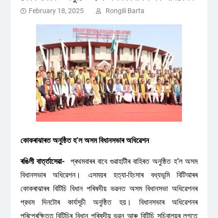
February 18, 2025
Rongili Barta
কোকৰাঝাৰত অনুষ্ঠিত হ’ল অসম বিধানসভাৰ অধিৱেশন
ৰঙিলী বাৰ্ত্তাসেৱা-
প্ৰথমবাৰৰ বাবে গুৱাহাটীৰ বাহিৰত অনুষ্ঠিত হ’ল অসম
বিধানসভাৰ অধিৱেশন। এসময়ৰ হত্যা-হিংসাৰ বধ্যভূমি বিটিআৰৰ
কোকৰাঝাৰৰ বিটিচি বিধান পৰিষদীয় ভৱনত অসম বিধানসভা অধিৱেশনৰ
প্রথম দিনটোৰ কাৰ্যসূচী অনুষ্ঠিত হয়। বিধানসভাৰ অধিৱেশনৰ
পৰিপ্ৰেক্ষিতত বিটিচিৰ বিধান পৰিষদীয় ভৱন আৰু বিটিচি সচিবালয়ৰ লগতে