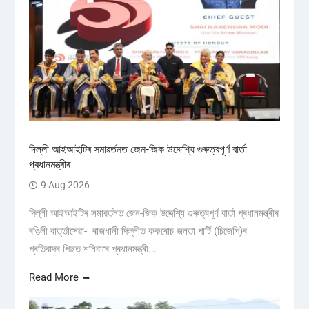
দিল্লী আইআইটিৰ সমাৱৰ্তনত জেন-জিক উদ্দেশ্যি গুৰুত্বপূৰ্ণ বাৰ্তা
প্ৰধানমন্ত্ৰীৰ
9 Aug 2026
দিল্লী আইআইটিৰ সমাৱৰ্তনত জেন-জিক উদ্দেশ্যি গুৰুত্বপূৰ্ণ বাৰ্তা প্ৰধানমন্ত্ৰীৰ
ৰঙিলী বাৰ্ত্তাসেৱা- ৰাজধানী দিল্লীত ককৰোচ জনতা পাৰ্টি (চিজেপি)ৰ
প্ৰতিবাদৰ পিছত শনিবাৰে প্ৰধানমন্ত্ৰী...
Read More