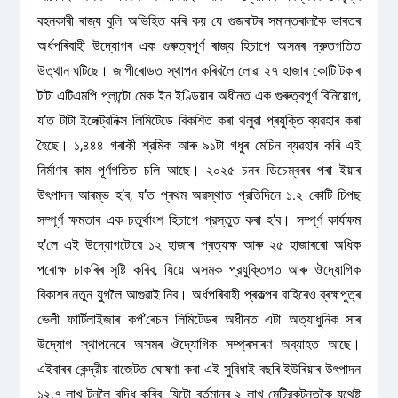
বহনকাৰী ৰাজ্য বুলি অভিহিত কৰি কয় যে গুজৰাটৰ সমান্তৰালকৈ ভাৰতৰ
অৰ্ধপৰিবাহী উদ্যোগৰ এক গুৰুত্বপূৰ্ণ ৰাজ্য হিচাপে অসমৰ দ্রুতগতিত
উত্থান ঘটিছে। জাগীৰোডত স্থাপন কৰিবলৈ লোৱা ২৭ হাজাৰ কোটি টকাৰ
টাটা এটিএমপি প্লান্টো মেক ইন ইণ্ডিয়াৰ অধীনত এক গুৰুত্বপূৰ্ণ বিনিয়োগ,
য’ত টাটা ইলেক্ট্রনিক্স লিমিটেডে বিকশিত কৰা থলুৱা প্ৰযুক্তি ব্যৱহাৰ কৰা
হৈছে। ১,৪৪৪ গৰাকী শ্রমিক আৰু ৯১টা গধুৰ মেচিন ব্যৱহাৰ কৰি এই
নিৰ্মাণৰ কাম পূৰ্ণগতিত চলি আছে। ২০২৫ চনৰ ডিচেম্বৰৰ পৰা ইয়াৰ
উৎপাদন আৰম্ভ হ’ব, য’ত প্ৰথম অৱস্থাত প্রতিদিনে ১.২ কোটি চিপছ
সম্পূর্ণ ক্ষমতাৰ এক চতুর্থাংশ হিচাপে প্রস্তুত কৰা হ’ব। সম্পূর্ণ কার্যক্ষম
হ’লে এই উদ্যোগটোরে ১২ হাজাৰ প্ৰত্যক্ষ আৰু ২৫ হাজাৰৰো অধিক
পৰোক্ষ চাকৰিৰ সৃষ্টি কৰিব, যিয়ে অসমক প্রযুক্তিগত আৰু ঔদ্যোগিক
বিকাশৰ নতুন যুগলৈ আগুৱাই নিব। অর্ধপৰিবাহী প্ৰকল্পৰ বাহিৰেও ব্ৰহ্মপুত্ৰ
ভেলী ফার্টিলাইজাৰ কৰ্প’ৰেচন লিমিটেডৰ অধীনত এটা অত্যাধুনিক সাৰ
উদ্যোগ স্থাপনেৰে অসমৰ ঔদ্যোগিক সম্প্ৰসাৰণ অব্যাহত আছে।
এইবাৰৰ কেন্দ্রীয় বাজেটত ঘোষণা কৰা এই সুবিধাই বছৰি ইউৰিয়াৰ উৎপাদন
১২.৭ লাখ টনলৈ বৃদ্ধি কৰিব, যিটো বৰ্তমানৰ ২ লাখ মেট্রিকটনতকৈ যথেষ্ট