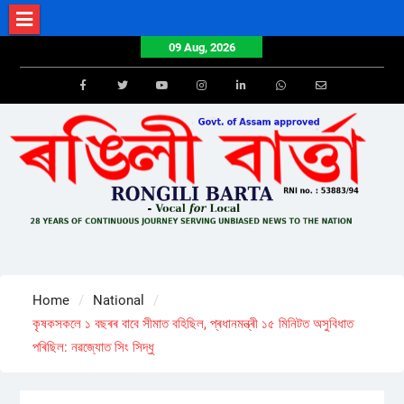
Skip
to
09 Aug, 2026
content
Facebook
Twitter
Youtube
Instagram
LinkedIn
Whatsapp
Email
Home
National
কৃষকসকলে ১ বছৰৰ বাবে সীমাত বহিছিল, প্ৰধানমন্ত্ৰী ১৫ মিনিটত অসুবিধাত
পৰিছিল: নৱজ্যোত সিং সিদ্ধু