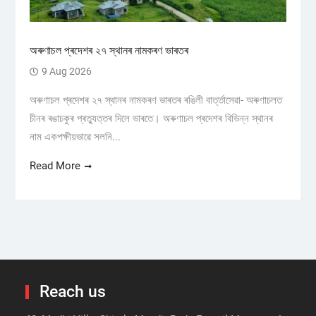
অৰুণাচল প্ৰদেশৰ ২৭ স্থানৰ নামকৰণ ভাৰতৰ
9 Aug 2026
অৰুণাচল প্ৰদেশৰ ২৭ স্থানৰ নামকৰণ ভাৰতৰ ৰঙিলী বাৰ্ত্তাসেৱা- অৰুণাচলত
চীনৰ ৰঙাচকুৰ প্ৰত্যুত্তৰ দিলে ভাৰতে। অৰুণাচল প্ৰদেশৰ বিভিন্ন স্থানৰ
নাম একপক্ষীয়ভাৱে সলনি...
Read More
Reach us