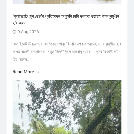
‘ক্লাইমেট ট্ৰেণ্ডছ’ৰ প্ৰতিবেদন অনুসৰি চাৰি দশকত ভয়াৱহ বানৰ সন্মুখীন
হ’ব অসম
9 Aug 2026
'ক্লাইমেট ট্ৰেণ্ডছ'ৰ প্ৰতিবেদন অনুসৰি চাৰি দশকত ভয়াৱহ বানৰ সন্মুখীন হ'ব
অসম ৰঙিলী বাৰ্ত্তাসেৱা- নতুন দিল্লীস্থিত জলবায়ু গৱেষণা কেন্দ্র 'ক্লাইমেট
ট্রেণ্ডছ'ৰ...
Read More