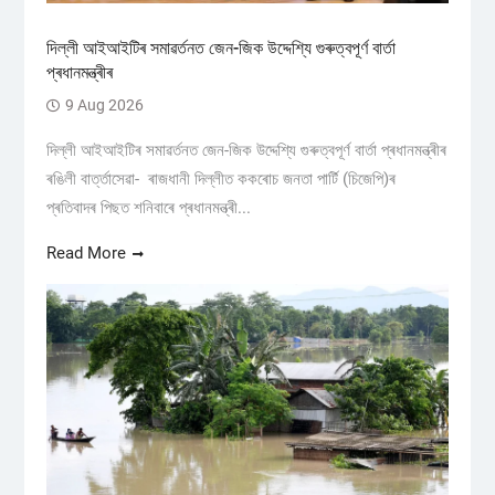
দিল্লী আইআইটিৰ সমাৱৰ্তনত জেন-জিক উদ্দেশ্যি গুৰুত্বপূৰ্ণ বাৰ্তা
প্ৰধানমন্ত্ৰীৰ
9 Aug 2026
দিল্লী আইআইটিৰ সমাৱৰ্তনত জেন-জিক উদ্দেশ্যি গুৰুত্বপূৰ্ণ বাৰ্তা প্ৰধানমন্ত্ৰীৰ
ৰঙিলী বাৰ্ত্তাসেৱা- ৰাজধানী দিল্লীত ককৰোচ জনতা পাৰ্টি (চিজেপি)ৰ
প্ৰতিবাদৰ পিছত শনিবাৰে প্ৰধানমন্ত্ৰী...
Read More