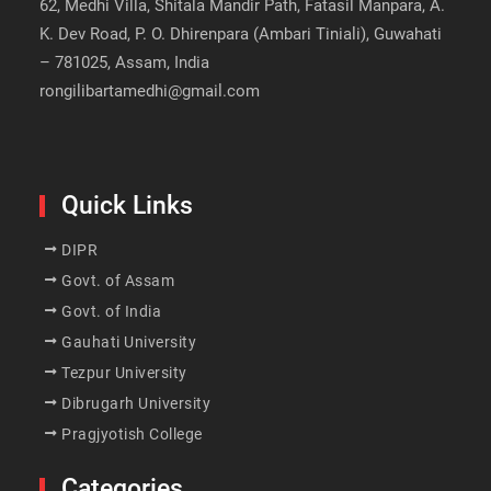
62, Medhi Villa, Shitala Mandir Path, Fatasil Manpara, A.
K. Dev Road, P. O. Dhirenpara (Ambari Tiniali), Guwahati
– 781025, Assam, India
rongilibartamedhi@gmail.com
Quick Links
DIPR
Govt. of Assam
Govt. of India
Gauhati University
Tezpur University
Dibrugarh University
Pragjyotish College
Categories