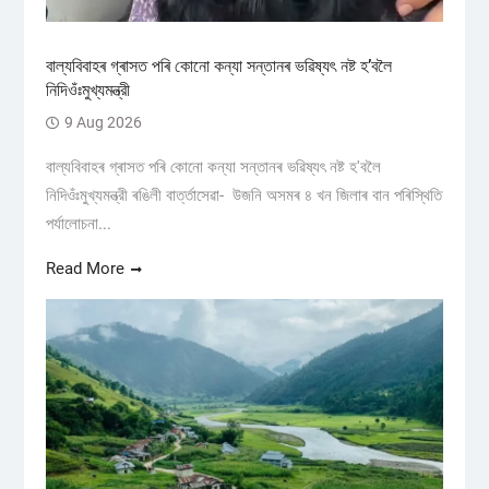
বাল্যবিবাহৰ গ্ৰাসত পৰি কোনো কন্যা সন্তানৰ ভৱিষ্যৎ নষ্ট হ’বলৈ
নিদিওঁঃমুখ্যমন্ত্রী
9 Aug 2026
বাল্যবিবাহৰ গ্ৰাসত পৰি কোনো কন্যা সন্তানৰ ভৱিষ্যৎ নষ্ট হ'বলৈ
নিদিওঁঃমুখ্যমন্ত্রী ৰঙিলী বাৰ্ত্তাসেৱা- উজনি অসমৰ ৪ খন জিলাৰ বান পৰিস্থিতি
পৰ্যালোচনা...
Read More