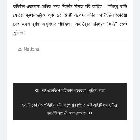
কৰিবলৈ এবছৰৰো অধিক সময় দিল্লীৰ সীমাত বহি আছিল। “কিন্তু কালি
যেতিয়া প্ৰধানমন্ত্ৰীয়ে প্ৰায় ১৫ মিনিট অপেক্ষা কৰিব লগা হৈছিল তেতিয়া
তেওঁ ইয়াৰ দ্বাৰা অসুবিধাত পৰিছিল। এই দ্বৈত মানদণ্ড কিয়?” তেওঁ
সুধিলে।
National
Post
navigation
Previous
মই একবিংশ শতিকাৰ প্ৰবক্তা- পুলিন ডেকা
post:
Next
৬০ টা কোভিড পজিটিভ ঘটনাৰ পোৱাৰ পিছত আইআইটি-গুৱাহাটীয়ে
post:
কণ্টেইনমেণ্ট জ’ন ঘোষণা