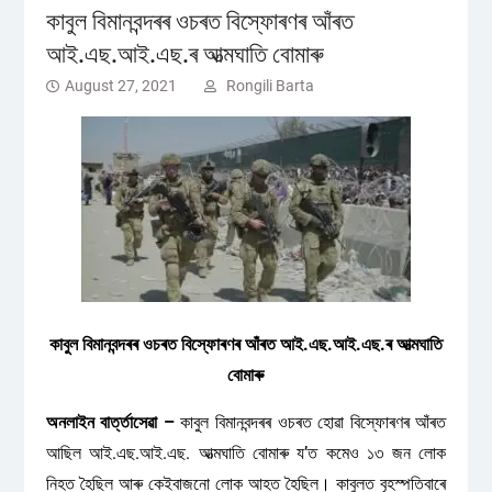
কাবুল বিমানবন্দৰৰ ওচৰত বিস্ফোৰণৰ আঁৰত
আই.এছ.আই.এছ.ৰ আত্মঘাতি বোমাৰু
August 27, 2021
Rongili Barta
কাবুল বিমানবন্দৰৰ ওচৰত বিস্ফোৰণৰ আঁৰত আই.এছ.আই.এছ.ৰ আত্মঘাতি
বোমাৰু
অনলাইন বাৰ্ত্তাসেৱা –
কাবুল বিমানবন্দৰৰ ওচৰত হোৱা বিস্ফোৰণৰ আঁৰত
আছিল আই.এছ.আই.এছ. আত্মঘাতি বোমাৰু য’ত কমেও ১৩ জন লোক
নিহত হৈছিল আৰু কেইবাজনো লোক আহত হৈছিল। কাবুলত বৃহস্পতিবাৰে