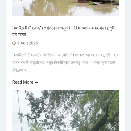
‘ক্লাইমেট ট্ৰেণ্ডছ’ৰ প্ৰতিবেদন অনুসৰি চাৰি দশকত ভয়াৱহ বানৰ সন্মুখীন
হ’ব অসম
9 Aug 2026
'ক্লাইমেট ট্ৰেণ্ডছ'ৰ প্ৰতিবেদন অনুসৰি চাৰি দশকত ভয়াৱহ বানৰ সন্মুখীন হ'ব
অসম ৰঙিলী বাৰ্ত্তাসেৱা- নতুন দিল্লীস্থিত জলবায়ু গৱেষণা কেন্দ্র 'ক্লাইমেট
ট্রেণ্ডছ'ৰ...
Read More