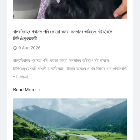
বাল্যবিবাহৰ গ্ৰাসত পৰি কোনো কন্যা সন্তানৰ ভৱিষ্যৎ নষ্ট হ’বলৈ
নিদিওঁঃমুখ্যমন্ত্রী
9 Aug 2026
বাল্যবিবাহৰ গ্ৰাসত পৰি কোনো কন্যা সন্তানৰ ভৱিষ্যৎ নষ্ট হ'বলৈ
নিদিওঁঃমুখ্যমন্ত্রী ৰঙিলী বাৰ্ত্তাসেৱা- উজনি অসমৰ ৪ খন জিলাৰ বান পৰিস্থিতি
পৰ্যালোচনা...
Read More