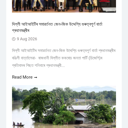
দিল্লী আইআইটিৰ সমাৱৰ্তনত জেন-জিক উদ্দেশ্যি গুৰুত্বপূৰ্ণ বাৰ্তা
প্ৰধানমন্ত্ৰীৰ
9 Aug 2026
দিল্লী আইআইটিৰ সমাৱৰ্তনত জেন-জিক উদ্দেশ্যি গুৰুত্বপূৰ্ণ বাৰ্তা প্ৰধানমন্ত্ৰীৰ
ৰঙিলী বাৰ্ত্তাসেৱা- ৰাজধানী দিল্লীত ককৰোচ জনতা পাৰ্টি (চিজেপি)ৰ
প্ৰতিবাদৰ পিছত শনিবাৰে প্ৰধানমন্ত্ৰী...
Read More