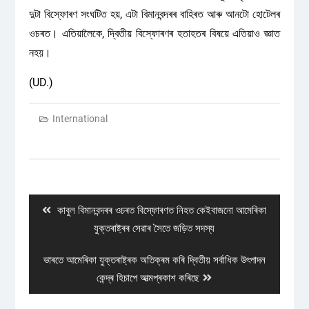
দুটা বিস্ফোৰণ সংঘটিত হয়, এটা বিমানবন্দৰৰ বাহিৰত আৰু আনটো হোটেলৰ
ওচৰত। এতিয়ালৈকে, দ্বিতীয় বিস্ফোৰণৰ হতাহতৰ বিষয়ে এতিয়াও জ্ঞাত
নহয়।
(UD.)
International
Post
navigation
Previous
কাবুল বিমানবন্দৰৰ ওচৰত বিস্ফোৰণত নিহত কেইবাজনো আমেৰিকা
post:
যুক্তৰাষ্ট্ৰৰ সেৱাৰ সৈতে জড়িত সদস্য
Next
ভাৰতে আমেৰিকা যুক্তৰাষ্ট্ৰক অতিক্ৰম কৰি দ্বিতীয় সৰ্বাধিক উৎপাদন
post:
কেন্দ্ৰ হিচাপে আত্মপ্ৰকাশ কৰিছে