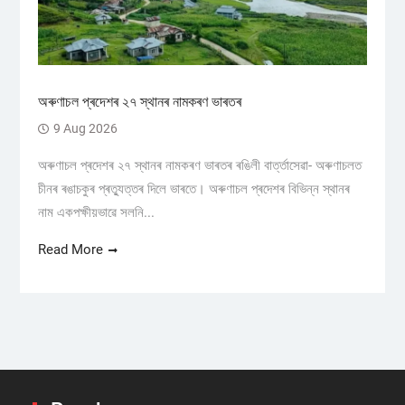
অৰুণাচল প্ৰদেশৰ ২৭ স্থানৰ নামকৰণ ভাৰতৰ
9 Aug 2026
অৰুণাচল প্ৰদেশৰ ২৭ স্থানৰ নামকৰণ ভাৰতৰ ৰঙিলী বাৰ্ত্তাসেৱা- অৰুণাচলত
চীনৰ ৰঙাচকুৰ প্ৰত্যুত্তৰ দিলে ভাৰতে। অৰুণাচল প্ৰদেশৰ বিভিন্ন স্থানৰ
নাম একপক্ষীয়ভাৱে সলনি...
Read More