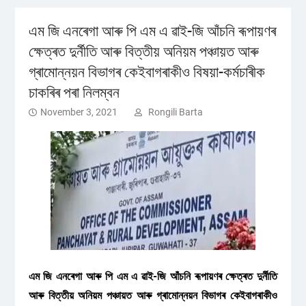
এম জি এনৰেগা আৰু পি এম এ ৱাই-জি আঁচনি ৰূপায়ণৰ
ক্ষেত্ৰত দুর্নীতি আৰু বিত্তীয় অনিয়ম পঞ্চায়ত আৰু
গ্ৰামোন্নয়ন বিভাগৰ কেইবাগৰাকীও বিষয়া-কৰ্মচাৰীক
চাকৰিৰ পৰা নিলম্বন
November 3, 2021
Rongili Barta
এম জি এনৰেগা আৰু পি এম এ ৱাই-জি আঁচনি ৰূপায়ণৰ ক্ষেত্ৰত দুর্নীতি
আৰু বিত্তীয় অনিয়ম পঞ্চায়ত আৰু গ্ৰামোন্নয়ন বিভাগৰ কেইবাগৰাকীও