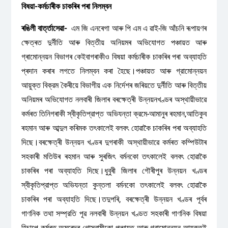
বিষয়া-কৰ্মচাৰীক চাকৰিৰ পৰা নিলম্বন
ৰঙিলী বাৰ্ত্তাসেৱা-
এম জি এনৰেগা আৰু পি এম এ ৱাই-জি আঁচনি ৰূপায়ণৰ
ক্ষেত্ৰত দুৰ্নীতি আৰু বিত্তীয় অনিয়মৰ অভিযোগত পঞ্চায়ত আৰু
গ্ৰামোন্নয়ন বিভাগৰ কেইবাগৰাকীও বিষয়া কৰ্মচাৰীক চাকৰিৰ পৰা অব্যাহতি
প্ৰদান কৰাৰ লগতে নিলম্বন কৰা হৈছে।পঞ্চায়ত আৰু গ্রামােন্নয়ন
আয়ুক্ত বিক্রম কৈৰীয়ে বিভাগীয় এক নির্দেশৰ জৰিয়তে দুর্নীতি আৰু বিত্তীয়
অনিয়মৰ অভিযােগত নলবাৰী জিলাৰ বৰক্ষেত্ৰী উন্নয়নখণ্ডৰ অস্থায়ীভাৱে
কৰ্মৰত তিনিগৰাকী স্বীকৃতিপ্রাপ্ত অভিযন্তা ক্রমে-আমানুৰ ৰহমান,আতিকুব
ৰহমান আৰু আব্দুল কৰিমক তৎকালেই বলবৎ হােৱাকৈ চাকৰিৰ পৰা অব্যাহতি
দিছে।বৰক্ষেত্ৰী উন্নয়ন খণ্ডৰ দুগৰাকী অস্থায়ীভাৱে কৰ্মৰত কম্পিউটাৰ
সহকাৰী মতিউৰ ৰহমান আৰু সুৰজিৎ বর্মনকো তৎকালেই বলবৎ হােৱাকৈ
চাকৰিৰ পৰা অব্যাহতি দিছে।ধুবুৰী জিলাৰ গৌৰীপুৰ উন্নয়ন খণ্ডৰ
স্বীকৃতিপ্রাপ্ত অভিযন্তা কুন্তলা বর্মনকো তৎকালেই বলবৎ হােৱাকৈ
চাকৰিৰ পৰা অব্যাহতি দিছে।তদুপৰি, বৰক্ষেত্ৰী উন্নয়ন খণ্ডৰ পূৰ্বৰ
গাণনিক তথা সম্প্রতি পূৱ নলবাৰী উন্নয়ন খণ্ডত সহকাৰী গাণনিক বিষয়া
হিচাপে কৰ্মৰত অমৰেন্দ্ৰ গােস্বামীকো পঞ্চায়ত আৰু গ্রামােন্নয়ন আয়ুক্তই