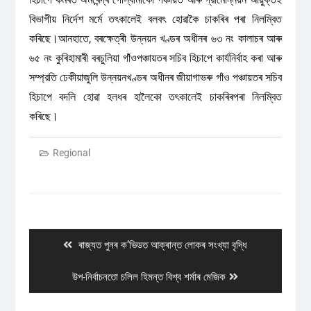
বিভাগীয় নির্দেশ মর্মে তৎকালেই বলবৎ হােৱাকৈ চাকৰিৰ পৰা নিলম্বিত
কৰিছে।আনহাতে, বৰক্ষেত্ৰী উন্নয়ন খণ্ডৰ অধীনৰ ৬৩ নং কালাচৰ আৰু
৬৫ নং কুৰিহামাৰী বৰচুলিয়া গাঁওপঞ্চায়তৰ সচিব হিচাপে কার্যনির্বাহ কৰা আৰু
সম্প্রতি ঢেকীয়াজুলি উন্নয়নখণ্ডৰ অধীনৰ জীয়াগাভৰু গাঁও পঞ্চায়তৰ সচিব
হিচাপে বদলি হােৱা হলধৰ হালৈকো তৎকালেই চাকৰিৰপৰা নিলম্বিত
কৰিছে।
Regional
Post
navigation
Previous
ৰাজ্যত পুনৰ ক’ভিডত আক্ৰান্ত লোকৰ সংখ্যা বৃদ্ধি
post:
Next
উপ-নিৰ্বাচনতো চলিল হিমন্ত বিশ্ব শৰ্মাৰ মেজিক
post: