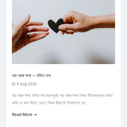
দয়া আৰু ক্ষমা – নমিতা দাস
9 Aug 2026
দয়া আৰু ক্ষমা নমিতা দাস,শুৱালকুছি দয়া আৰু ক্ষমা নিজৰ সীমাবদ্ধতাৰ মাজত
থাকি হে কৰা উচিত, নহলে নিজৰ জীৱনেই বিপদাপন্ন হয়...
Read More