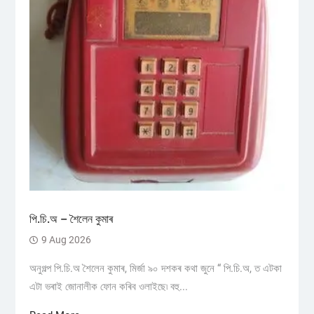
পি.চি.অ – শৈলেন কুমাৰ
9 Aug 2026
অনুগল্প পি.চি.অ শৈলেন কুমাৰ, মিৰ্জা ৯০ দশকৰ কথা জুনে “ পি.চি.অ, ত এটকা
এটা ভৰাই জোনালীক ফোন কৰিব ওলাইছে৷ বহু...