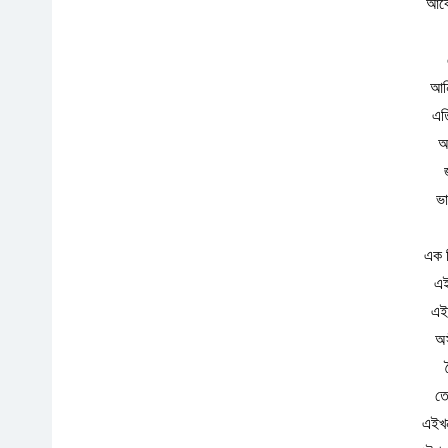
আকৌ
আন
এত
আ
ভা
এক 
এই
এই
অস
তে
এইখন