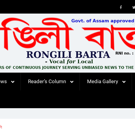
Faceb
ews
Reader’s Column
Media Gallery
লি