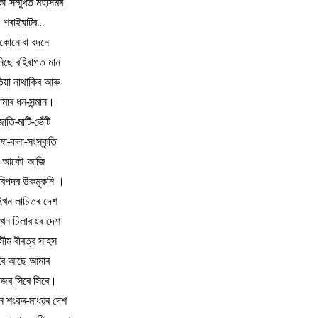
 সম্মুখত মহাসমৰ
শৰাইঘাটৰ…
কোনোবা বদনে
িছে বহিৰাগত মান
িয়া নাথাকিব আৰু
মাৰ ধন-সন্মান।
জাতি-মাটি-ভেঁটি
ষা-কলা-সংস্কৃতি
আকৌ আজি
বিপদৰ উকমুকনি ।
খন লাচিতৰ দেশ
খন চিলাৰায়ৰ দেশ
ীম বীৰত্ব সাহস
বৈ আছে আমাৰ
জৰ সিৰে সিৰে।
 শংকৰ-মাধৱৰ দেশ