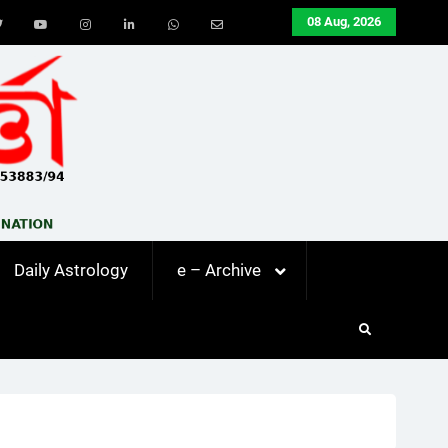
08 Aug, 2026
ook
Twitter
Youtube
Instagram
LinkedIn
Whatsapp
Email
Daily Astrology
e – Archive