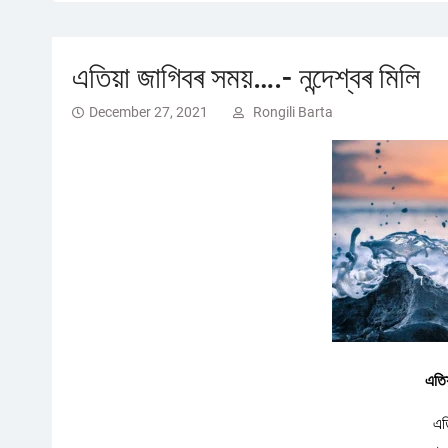
এতিয়া জাগিবৰ সময়….- নন্দেশ্বৰ মিলি
December 27, 2021
Rongili Barta
এতি
এত