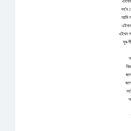
এইখন
নহ’ব য
আমি 
এইখন 
এইখন লক্
সুৰ-গ
আ
কিন
জা
জা
নহ
আ