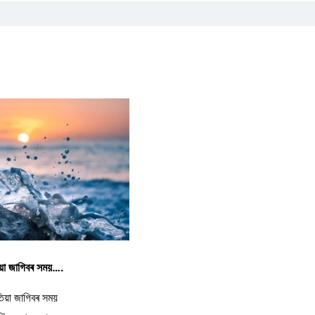
য়া জাগিবৰ সময়….
িয়া জাগিবৰ সময়