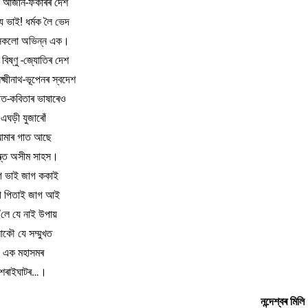
 আজান-ফকীৰৰ দেশ
ে ভাই! ধৰ্মক লৈ ভেদ
সকলো অভিন্ন এক।
বিষ্ণু -জ্যোতিৰ দেশ
ষ্মীনাথ-ভূপেনৰ স্বদেশ
ীত-কবিতাৰ ভাষাৰেও
এঘড়ী যুজাৰোঁ
মাৰ গাত আছে
্ত্ত অসীম সাহস।
গ ভাই জাগ ককাই
গ পিতাই জাগ আই
’লে যে নাই উপায়
কৌ যে সম্মুখত
এক মহাসমৰ
শৰাইঘাটৰ…।
নন্দেশ্বৰ মিলি