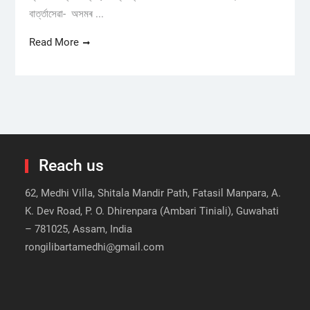
বাৰ্ত্তাসেৱা- অসমৰ ...
Read More
Reach us
62, Medhi Villa, Shitala Mandir Path, Fatasil Manpara, A.
K. Dev Road, P. O. Dhirenpara (Ambari Tiniali), Guwahati
– 781025, Assam, India
rongilibartamedhi@gmail.com