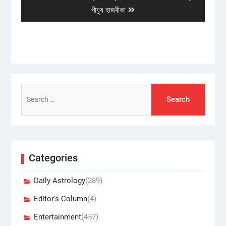
post:
পীযুষ হাজৰীকা
Search
for:
Categories
Daily Astrology
(289)
Editor's Column
(4)
Entertainment
(457)