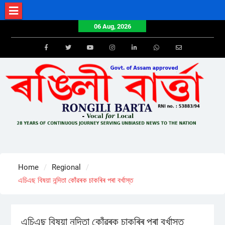
Skip
to
06 Aug, 2026
content
Facebook
Twitter
Youtube
Instagram
LinkedIn
Whatsapp
Email
Home
Regional
এচিএছ বিষয়া নন্দিতা কোঁৱৰক চাকৰিৰ পৰা বৰ্খাস্ত
এচিএছ বিষয়া নন্দিতা কোঁৱৰক চাকৰিৰ পৰা বৰ্খাস্ত