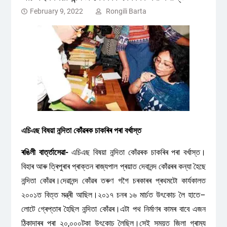
February 9, 2022
Rongili Barta
এচিএছ বিষয়া নন্দিতা কোঁৱৰক চাকৰিৰ পৰা বৰ্খাস্ত
ৰঙিলী বাৰ্ত্তাসেৱা-
এচিএছ বিষয়া নন্দিতা কোঁৱৰক চাকৰিৰ পৰা বৰ্খাস্ত।
বিহাৰ আৰু ত্ৰিপুৰাৰ প্ৰাক্তন ৰাজ্যপাল প্ৰয়াত দেবানন্দ কোঁৱৰৰ কন্যা হৈছে
নন্দিতা কোঁৱৰ।দেৱানন্দ কোঁৱৰ তৰুণ গগৈ চৰকাৰৰ প্ৰথমটো কাৰ্যকালত
২০০১ত বিত্ত মন্ত্ৰী আছিল।২০১৭ চনৰ ১৬ মাৰ্চত উৎকোচ লৈ হাতে–
লোটে গ্ৰেপ্তাৰ হৈছিল নন্দিতা কোঁৱৰ।এটা পথ নিৰ্মাণৰ কামৰ বাবে এজন
ঠিকাদাৰৰ পৰা ২০,০০০টকা উৎকোচ লৈছিল।সেই সময়ত জিলা গ্ৰাম্য