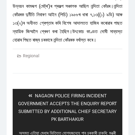
উন্নয়ন কামৰূপ (মেট্ৰ’)ৰ প্ৰকল্প সঞ্চালক আছিল নন্দিতা কোঁৱৰ।নন্দিতা
কোঁৱৰক দুৰ্নীতি নিবাৰণ আইন (পিচি) ১৯৮৮ৰ ধাৰা ৭,১৩((১) ৯ডি) আৰু
১৩(২)ৰ অধীনত গ্ৰেপ্তাৰ কৰি বিশেষ আদালতত হাজিৰ কৰোৱাৰ পাছত
ন্যায়িক জিম্মালৈ প্ৰেৰণ কৰা হৈছিল।উৎকোচ কাণ্ডত দোষী সাব্যস্ত
হোৱাৰ পিছত ৰাজ্য চৰকাৰে নন্দিতা কোঁৱৰক বৰ্খাস্ত কৰে।
Regional
Post
navigation
Previous
NAGAON POLICE FIRING INCIDENT
post:
GOVERNMENT ACCEPTS THE ENQUIRY REPORT
SUBMITTED BY ADDITIONAL CHIEF SECRETARY
PK BARTHAKUR
Next
অসমত এতিয়া মেধাৰ ভিত্তিত যোগ্যজনেহে পাব চৰকাৰী চাকৰি: মন্ত্ৰী