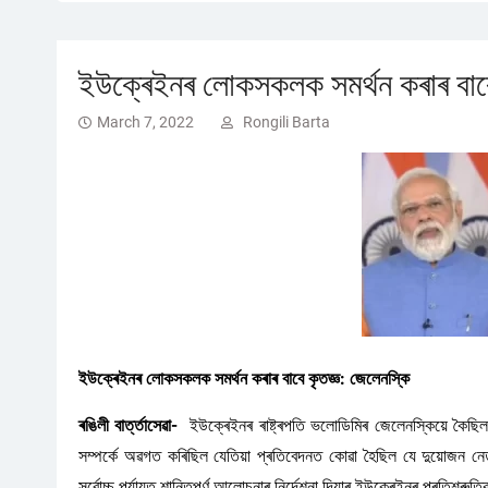
ইউক্ৰেইনৰ লোকসকলক সমৰ্থন কৰাৰ বাবে
March 7, 2022
Rongili Barta
ইউক্ৰেইনৰ লোকসকলক সমৰ্থন কৰাৰ বাবে কৃতজ্ঞ: জেলেনস্কি
ৰঙিলী বাৰ্ত্তাসেৱা-
ইউক্ৰেইনৰ ৰাষ্ট্ৰপতি ভলোডিমিৰ জেলেনস্কিয়ে কৈছিল য
সম্পৰ্কে অৱগত কৰিছিল যেতিয়া প্ৰতিবেদনত কোৱা হৈছিল যে দুয়োজন 
সৰ্বোচ্চ পৰ্যায়ত শান্তিপূৰ্ণ আলোচনাৰ নিৰ্দেশনা দিয়াৰ ইউক্ৰেইনৰ প্ৰতি