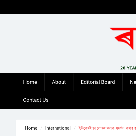
Skip
to
content
Home
About
Editorial Board
N
Contact Us
Home
International
ইউক্ৰেইনৰ লোকসকলক সমৰ্থন কৰাৰ বাব