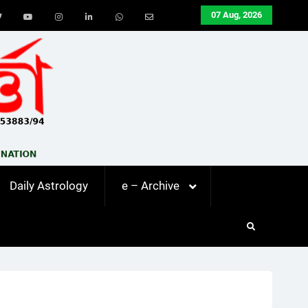
07 Aug, 2026
ook
Twitter
Youtube
Instagram
LinkedIn
Whatsapp
Email
Daily Astrology
e – Archive