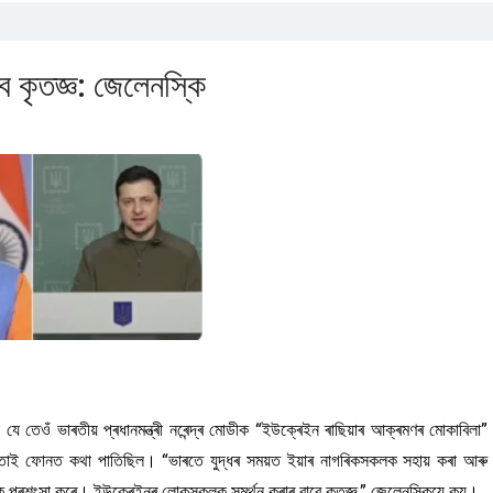
 কৃতজ্ঞ: জেলেনস্কি
ে তেওঁ ভাৰতীয় প্ৰধানমন্ত্ৰী নৰেন্দ্ৰ মোডীক “ইউক্ৰেইন ৰাছিয়াৰ আক্ৰমণৰ মোকাবিলা”
নেতাই ফোনত কথা পাতিছিল। “ভাৰতে যুদ্ধৰ সময়ত ইয়াৰ নাগৰিকসকলক সহায় কৰা আৰু
শ্ৰুতিক প্ৰশংসা কৰে। ইউক্ৰেইনৰ লোকসকলক সমৰ্থন কৰাৰ বাবে কৃতজ্ঞ,” জেলেনস্কিয়ে কয়।