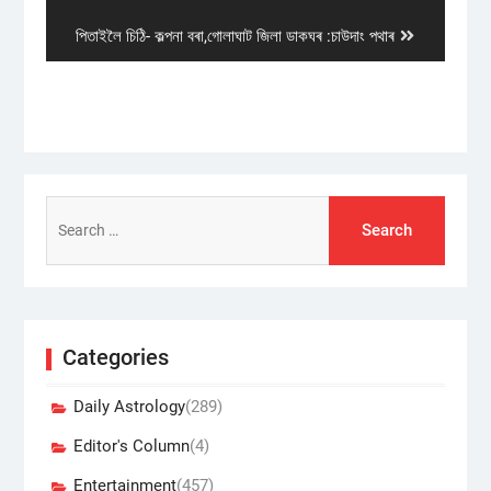
post:
Next
পিতাইলৈ চিঠি- কল্পনা বৰা,গোলাঘাট জিলা ডাকঘৰ :চাউদাং পথাৰ
post:
Search
for:
Categories
Daily Astrology
(289)
Editor's Column
(4)
Entertainment
(457)