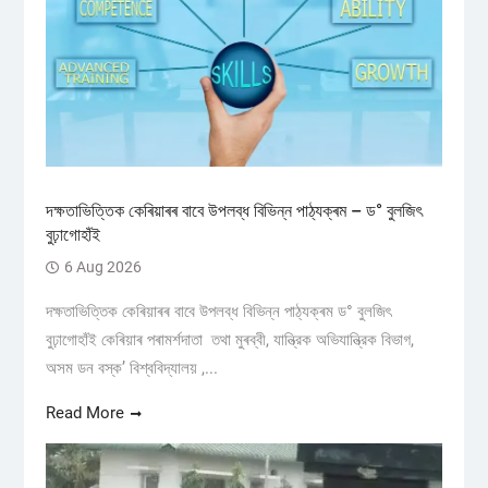
দক্ষতাভিত্তিক কেৰিয়াৰৰ বাবে উপলব্ধ বিভিন্ন পাঠ্যক্ৰম – ড° বুলজিৎ
বুঢ়াগোহাঁই
6 Aug 2026
দক্ষতাভিত্তিক কেৰিয়াৰৰ বাবে উপলব্ধ বিভিন্ন পাঠ্যক্ৰম ড° বুলজিৎ
বুঢ়াগোহাঁই কেৰিয়াৰ পৰামৰ্শদাতা তথা মুৰব্বী, যান্ত্রিক অভিযান্ত্রিক বিভাগ,
অসম ডন বস্ক’ বিশ্ববিদ্যালয় ,...
Read More