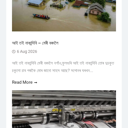
আই তই নাকান্দিবি – মেৰী বৰদলৈ
6 Aug 2026
আই তই নাকান্দিবি মেৰী বৰদলৈ নগাঁও,ফুলগুৰি আই তই নাকান্দিবি তোৰ দুচকুত
চকুলো চাব পৰাকৈ মোৰ জানো সাহস আছে? সপোনৰ ঘৰখন...
Read More