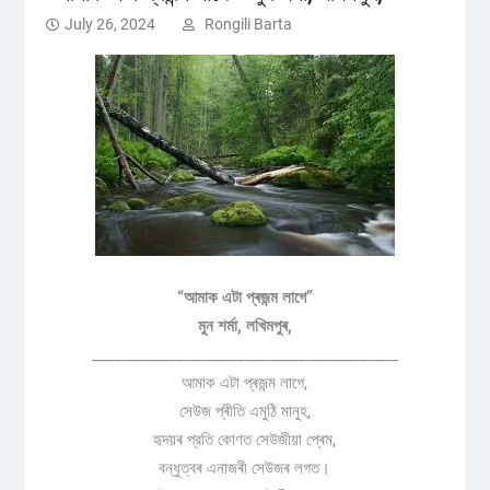
July 26, 2024
Rongili Barta
“আমাক এটা প্ৰজন্ম লাগে”
মুন শৰ্মা, লখিমপুৰ,
______________________________
__________
আমাক এটা প্ৰজন্ম লাগে,
সেউজ প্ৰীতি এমুঠি মানুহ,
হৃদয়ৰ প্রতি কোণত সেউজীয়া প্ৰেম,
বন্ধুত্বৰ এনাজৰী সেউজৰ লগত।