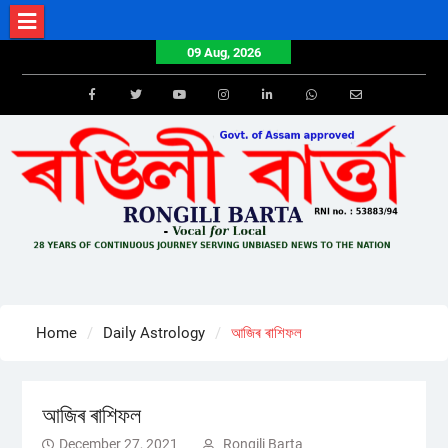
Skip
to
09 Aug, 2026
content
Facebook
Twitter
Youtube
Instagram
LinkedIn
Whatsapp
Email
Home
Daily Astrology
আজিৰ ৰাশিফল
আজিৰ ৰাশিফল
December 27, 2021
Rongili Barta