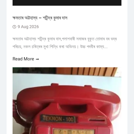
ক্ষমতাৰ অট্টহাস্য – শচীন্দ্ৰ কুমাৰ দাস
9 Aug 2026
ক্ষমতাৰ অট্টহাস্য শচীন্দ্ৰ কুমাৰ দাস,পলাশবাৰী সমাজৰ বুকুত তোমাৰ বৰ ভদ্ৰ
পৰিচয়, নকল চৰিত্ৰৰ মুখা পিন্ধি কৰা অভিনয়। উচ্চ পদবীৰ কাম্য...
Read More