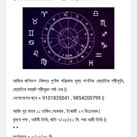
আজিৰ ৰাশিফল -বিশুদ্ধ পূৰ্ণাঙ্গ পঞ্জিকাৰ মুখ্য গাণনিক জ্যোতিষ শ্ৰীসূৰ্য্য,
জ্যোতিষ সম্ৰাট শ্ৰীসুৱল শৰ্মা দেৱ ||
যোগাযোগৰ বাবে = 9101835041 , 9854200799 ||
আজি পুহ মাহৰ ১১ তাৰিখ সোমবাৰ , ইংৰাজী ২৭ ডিচেম্বৰ |
কৃষ্ণা পক্ষ , অষ্টমী তিথি, ৰাতি ৭/২৮/৫২ মি. পৰা নৱমী তিথি ||
* *
সূৰ্য্যোদয় = ৬/১৩/৩৯ মি.