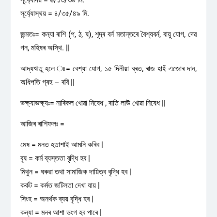
সূৰ্য্যোস্থয় = ৪/৩৫/৪৯ মি.
জন্মতঃ= কন্যা ৰাশি (প, ঠ, ষ), শূদ্ৰ বৰ্ন মতান্তৰে বৈশ্যবৰ্ন, বায়ু যোগ, দেৱ
গন, মহিষৰ অস্থি. ||
আদ্যঋতু হলে ঃ= বেশ্যা যোগ, ১৫ দিনীয়া ব্ৰত, ৰাজ হাহঁ এজোৰ দান,
অধিপতি গ্ৰহ – ৰবি ||
ভক্ষ্যাভক্ষ্যঃ= নাৰিকল খোৱা নিষেধ , ৰাতি লাউ খোৱা নিষেধ ||
আজিৰ ৰাশিফলঃ =
মেষ = মনত হতাশাই আমনি কৰিব |
বৃষ = কৰ্ম ব্যস্ততা বৃদ্ধি হব |
মিথুন = ঘৰুৱা তথা সামাজিক দায়িত্ব বৃদ্ধি হব |
কৰ্কট = কৰ্মত জটিলতা দেখা যায় |
সিংহ = অনৰ্থক ব্যয় বৃদ্ধি হব |
কন্যা = মনৰ আশা ভংগ হব পাৰে |