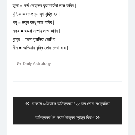
তুলা = কৰ্ম ক্ষেত্ৰত কৃতকাৰ্যতা লাভ কৰিব |
বৃশ্চিক = দাম্পত্য সুখ বৃদ্ধি হব |
ধনু = নতুন বন্ধু লাভ কৰিব |
মকৰ = ঘৰুৱা সম্পদ লাভ কৰিব |
কুম্ভ = আত্মাগ্লানিত ভোগিব |
মীন = অভিমান বৃদ্ধি হোৱা দেখা যায় |
Daily Astrology
Post
navigation
Previous
ভাৰতত এতিয়ালৈ অমিক্ৰনত ৪২২ জন লোক সংক্ৰমিত
post:
Next
অমিক্ৰনক লৈ সতৰ্ক ৰাজ্যৰ স্বাস্থ্য বিভাগ
post: