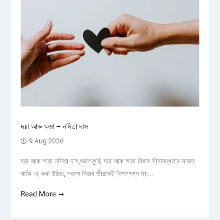
দয়া আৰু ক্ষমা – নমিতা দাস
9 Aug 2026
দয়া আৰু ক্ষমা নমিতা দাস,শুৱালকুছি দয়া আৰু ক্ষমা নিজৰ সীমাবদ্ধতাৰ মাজত
থাকি হে কৰা উচিত, নহলে নিজৰ জীৱনেই বিপদাপন্ন হয়...
Read More