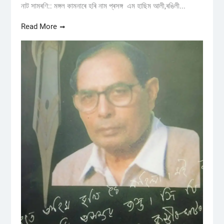
নাট সামৰণি:: মঙ্গল কামনাৰে হৰি নাম প্ৰসঙ্গ এম হাছিম আলী,ৰঙিলী...
Read More