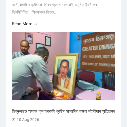
আলী,ৰঙিলী বাৰ্ত্তাসেৱা- ডিব্ৰুগড়ৰ মানৱতাবাদী অনুষ্ঠান ট্ৰাষ্ট ফৰ
হিউমিনিটিয়ে শিৱসাগৰৰ বিহুবৰ...
Read More
ডিব্ৰুগড়ত অসমৰ প্ৰথমগৰাকী শ্বহীদ সাংবাদিক কমলা শইকীয়াৰ স্মৃতিচাৰণ
10 Aug 2026