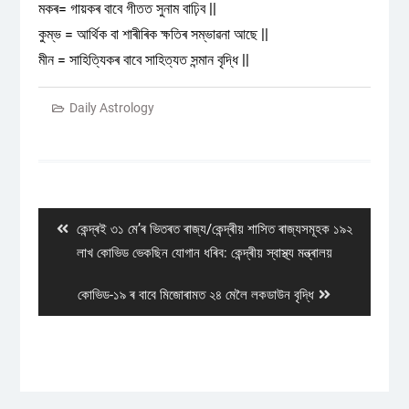
মকৰ= গায়কৰ বাবে গীতত সুনাম বাঢ়িব ||
কুম্ভ = আৰ্থিক বা শাৰীৰিক ক্ষতিৰ সম্ভাৱনা আছে ||
মীন = সাহিত্যিকৰ বাবে সাহিত্যত সন্মান বৃদ্ধি ||
Daily Astrology
Post
navigation
Previous
কেন্দ্ৰই ৩১ মে’ৰ ভিতৰত ৰাজ্য/কেন্দ্ৰীয় শাসিত ৰাজ্যসমূহক ১৯২
post:
লাখ কোভিড ভেকছিন যোগান ধৰিব: কেন্দ্ৰীয় স্বাস্থ্য মন্ত্ৰালয়
Next
কোভিড-১৯ ৰ বাবে মিজোৰামত ২৪ মেলৈ লকডাউন বৃদ্ধি
post: