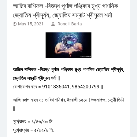
আজিৰ ৰাশিফল -বিশুদ্ধ পূৰ্ণাঙ্গ পঞ্জিকাৰ মুখ্য গাণনিক
জ্যোতিষ শ্ৰীসূৰ্য্য, জ্যোতিষ সম্ৰাট শ্ৰীসুৱল শৰ্মা
May 15, 2021
Rongili Barta
আজিৰ ৰাশিফল -বিশুদ্ধ পূৰ্ণাঙ্গ পঞ্জিকাৰ মুখ্য গাণনিক জ্যোতিষ শ্ৰীসূৰ্য্য,
জ্যোতিষ সম্ৰাট শ্ৰীসুৱল শৰ্মা
||
যোগাযোগৰ বাবে = 9101835041, 9854200799 ||
আজি বহাগ মাহৰ ৩১ তাৰিখ শনিবাৰ, ইংৰাজী ১৫মে | শুক্লাপক্ষ, চতুৰ্থী তিথি
||
সূৰ্য্যোদয় = ৪/৪৬/৩০ মি.
সূৰ্য্যোস্থয় = ৫/৫২/৯ মি.