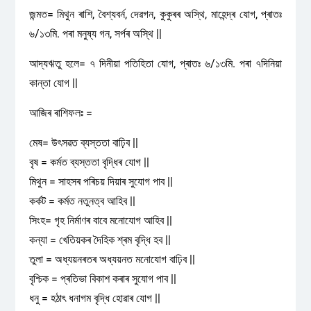
জন্মত= মিথুন ৰাশি, বৈশ্যবৰ্ন, দেৱগন, কুকুৰৰ অস্থি, মাহেন্দ্ৰ যোগ, প্ৰাতঃ
৬/১৩মি. পৰা মনুষ্য গন, সৰ্পৰ অস্থি ||
আদ্যঋতু হলে= ৭ দিনীয়া পতিহিতা যোগ, প্ৰাতঃ ৬/১৩মি. পৰা ৭দিনিয়া
কান্তা যোগ ||
আজিৰ ৰাশিফলঃ =
মেষ= উৎসৱত ব্যস্ততা বাঢ়িব ||
বৃষ = কৰ্মত ব্যস্ততা বৃদ্ধিৰ যোগ ||
মিথুন = সাহসৰ পৰিচয় দিয়াৰ সুযোগ পাব ||
কৰ্কট = কৰ্মত নতুনত্ব আহিব ||
সিংহ= গৃহ নিৰ্মাণৰ বাবে মনোযোগ আহিব ||
কন্যা = খেতিয়কৰ দৈহিক শ্ৰম বৃদ্ধি হব ||
তুলা = অধ্যয়নৰতৰ অধ্যয়নত মনোযোগ বাঢ়িব ||
বৃশ্চিক = প্ৰতিভা বিকাশ কৰাৰ সুযোগ পাব ||
ধনু = হঠাৎ ধনাগম বৃদ্ধি হোৱাৰ যোগ ||