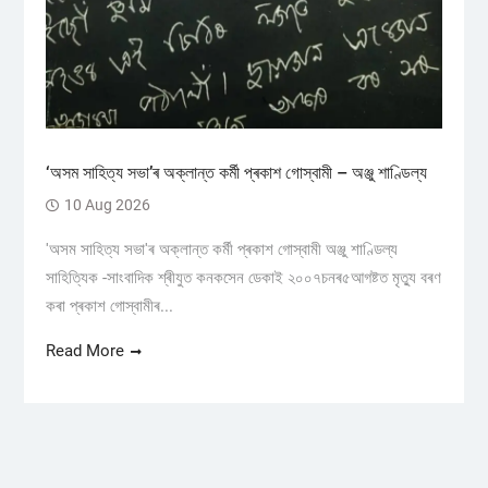
‘অসম সাহিত্য সভা’ৰ অক্লান্ত কৰ্মী প্ৰকাশ গোস্বামী – অঞ্জু শাণ্ডিল্য
10 Aug 2026
'অসম সাহিত্য সভা'ৰ অক্লান্ত কৰ্মী প্ৰকাশ গোস্বামী অঞ্জু শাণ্ডিল্য
সাহিত্যিক -সাংবাদিক শ্ৰীযুত কনকসেন ডেকাই ২০০৭চনৰ৫আগষ্টত মৃত্যু বৰণ
কৰা প্ৰকাশ গোস্বামীৰ...
Read More