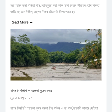
দয়া আৰু ক্ষমা নমিতা দাস,শুৱালকুছি দয়া আৰু ক্ষমা নিজৰ সীমাবদ্ধতাৰ মাজত
থাকি হে কৰা উচিত, নহলে নিজৰ জীৱনেই বিপদাপন্ন হয়...
Read More
বানৰ দিনলিপি – অলকা বুজৰ বৰুৱা
9 Aug 2026
বানৰ দিনলিপি অলকা বুজৰ বৰুৱা টিহু টাউন ৩ নং ৱাৰ্ড,নলবাৰী ডাৱৰে যেতিয়া