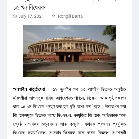
১৫ খন বিধেয়ক
July 17, 2021
Rongili Barta
অনলাইন বাৰ্ত্তাসেৱা –
১৯ জুলাইৰ পৰা ১৩ আগষ্টৰ ভিতৰত অনুষ্ঠিত
হ’বলগীয়া আগন্তুক বাৰিষা অধিৱেশনত পৰিচয়, বিবেচনা আৰু গৃহীতকৰণৰ
বাবে ১৫ খন বিধেয়ক গ্ৰহণ কৰা হ’ব বুলি আশা কৰা হৈছে। উত্থাপন কৰা
বিধেয়কসমূহৰ ভিতৰত আছে ডি.এন.এ. প্ৰযুক্তি বিধেয়ক, অভিভাৱক আৰু
জ্যেষ্ঠ নাগৰিকৰ তত্বাৱধান আৰু কল্যাণ, সহায়ক প্ৰজনন প্ৰযুক্তি
বিধেয়ক, ন্যায়াধিকৰণ সংস্কাৰ বিধেয়ক আৰু কাৰক নিয়ন্ত্ৰণ সংশোধনী