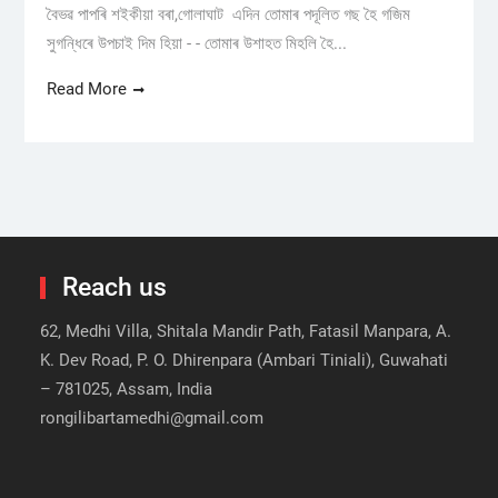
বৈভৱ পাপৰি শইকীয়া বৰা,গোলাঘাট এদিন তোমাৰ পদূলিত গছ হৈ গজিম
সুগন্ধিৰে উপচাই দিম হিয়া - - তোমাৰ উশাহত মিহলি হৈ...
Read More
Reach us
62, Medhi Villa, Shitala Mandir Path, Fatasil Manpara, A.
K. Dev Road, P. O. Dhirenpara (Ambari Tiniali), Guwahati
– 781025, Assam, India
rongilibartamedhi@gmail.com