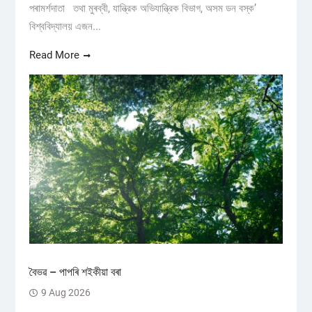
পৰামৰ্শদাতা তথা মুৰব্বী, যান্ত্রিক অভিযান্ত্রিক বিভাগ, অসম ডন বস্ক’
বিশ্ববিদ্যালয় এজন...
Read More
বৈভৱ – পাপৰি শইকীয়া বৰা
9 Aug 2026