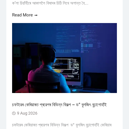
ক’লা চিয়াঁহীৰে আকাশলৈ বিষাদৰ চিঠি লিখে অশান্ত হৈ...
Read More
চফটৱেৰ কেৰিয়াৰত প্ৰৱেশৰ বিভিন্ন বিকল্প – ড° বুলজিৎ বুঢ়াগোহাঁই
9 Aug 2026
চফটৱেৰ কেৰিয়াৰত প্ৰৱেশৰ বিভিন্ন বিকল্প ড° বুলজিৎ বুঢ়াগোহাঁই কেৰিয়াৰ