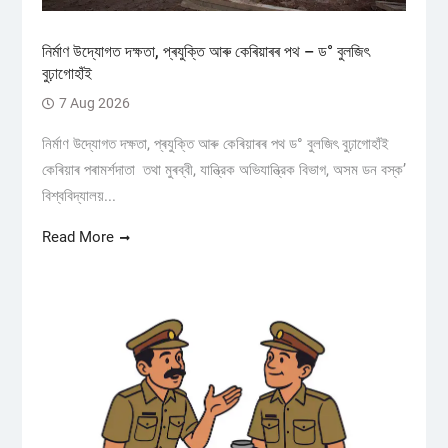
নিৰ্মাণ উদ্যোগত দক্ষতা, প্ৰযুক্তি আৰু কেৰিয়াৰৰ পথ – ড° বুলজিৎ
বুঢ়াগোহাঁই
7 Aug 2026
নিৰ্মাণ উদ্যোগত দক্ষতা, প্ৰযুক্তি আৰু কেৰিয়াৰৰ পথ ড° বুলজিৎ বুঢ়াগোহাঁই
কেৰিয়াৰ পৰামৰ্শদাতা তথা মুৰব্বী, যান্ত্রিক অভিযান্ত্রিক বিভাগ, অসম ডন বস্ক’
বিশ্ববিদ্যালয়...
Read More