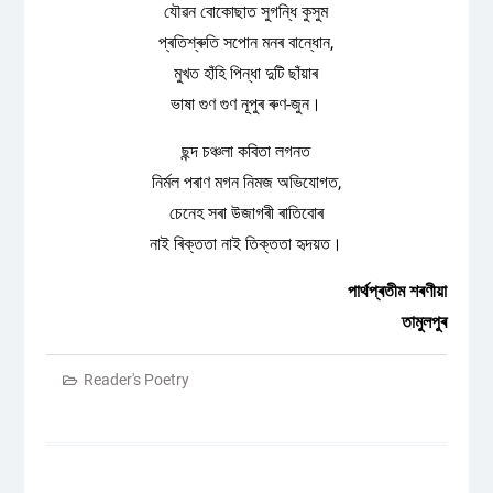
যৌৱন বোকোছাত সুগন্ধি কুসুম
প্ৰতিশ্ৰুতি সপোন মনৰ বান্ধোন,
মুখত হাঁহি পিন্ধা দুটি ছাঁয়াৰ
ভাষা গুণ গুণ নূপুৰ ৰুণ-জুন।
ছন্দ চঞ্চলা কবিতা লগনত
নিৰ্মল পৰাণ মগন নিমজ অভিযোগত,
চেনেহ সৰা উজাগৰী ৰাতিবোৰ
নাই ৰিক্ততা নাই তিক্ততা হৃদয়ত।
পাৰ্থপ্ৰতীম শৰণীয়া
তামুলপুৰ
Reader's Poetry
Post
navigation