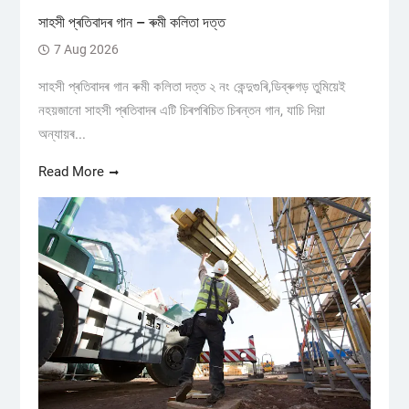
সাহসী প্ৰতিবাদৰ গান – ৰুমী কলিতা দত্ত
7 Aug 2026
সাহসী প্ৰতিবাদৰ গান ৰুমী কলিতা দত্ত ২ নং কেন্দুগুৰি,ডিব্ৰুগড় তুমিয়েই
নহয়জানো সাহসী প্ৰতিবাদৰ এটি চিৰপৰিচিত চিৰন্তন গান, যাচি দিয়া
অন্যায়ৰ...
Read More