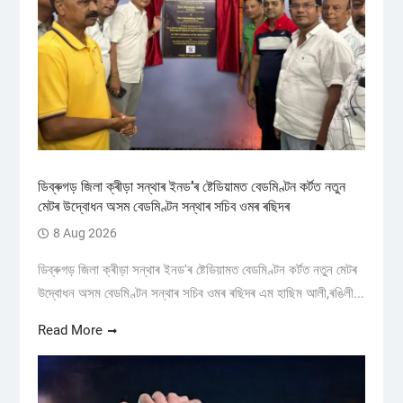
ডিব্ৰুগড় জিলা ক্ৰীড়া সন্থাৰ ইনড’ৰ ষ্টেডিয়ামত বেডমিণ্টন কৰ্টত নতুন
মেটৰ উদ্বোধন অসম বেডমিণ্টন সন্থাৰ সচিব ওমৰ ৰছিদৰ
8 Aug 2026
ডিব্ৰুগড় জিলা ক্ৰীড়া সন্থাৰ ইনড'ৰ ষ্টেডিয়ামত বেডমিণ্টন কৰ্টত নতুন মেটৰ
উদ্বোধন অসম বেডমিণ্টন সন্থাৰ সচিব ওমৰ ৰছিদৰ এম হাছিম আলী,ৰঙিলী...
Read More