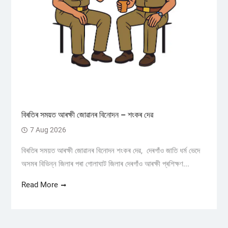
বিৰতিৰ সময়ত আৰক্ষী জোৱানৰ বিনোদন – শংকৰ দেৱ
7 Aug 2026
বিৰতিৰ সময়ত আৰক্ষী জোৱানৰ বিনোদন শংকৰ দেৱ, দেৰগাঁও জাতি ধৰ্ম ভেদে
অসমৰ বিভিন্ন জিলাৰ পৰা গোলাঘাট জিলাৰ দেৰগাঁও আৰক্ষী প্ৰশিক্ষণ...
Read More