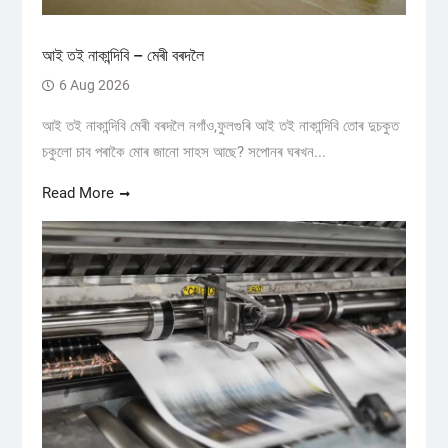
আই তই নাকান্দিবি – মেৰী বৰদলৈ
6 Aug 2026
আই তই নাকান্দিবি মেৰী বৰদলৈ নগাঁও,ফুলগুৰি আই তই নাকান্দিবি তোৰ দুচকুত
চকুলো চাব পৰাকৈ মোৰ জানো সাহস আছে? সপোনৰ ঘৰখন...
Read More