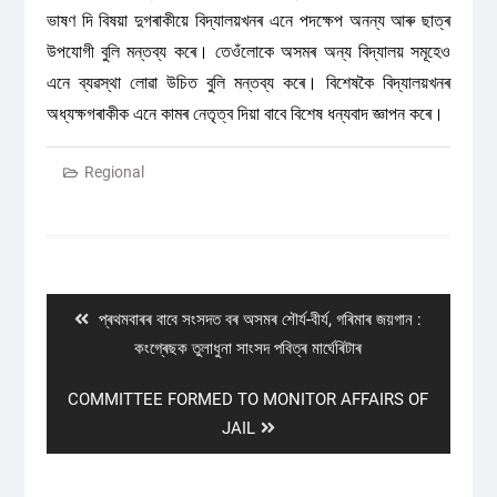
ভাষণ দি বিষয়া দুগৰাকীয়ে বিদ্যালয়খনৰ এনে পদক্ষেপ অনন্য আৰু ছাত্ৰ
উপযোগী বুলি মন্তব্য কৰে। তেওঁলোকে অসমৰ অন্য বিদ্যালয় সমূহেও
এনে ব্যৱস্থা লোৱা উচিত বুলি মন্তব্য কৰে। বিশেষকৈ বিদ্যালয়খনৰ
অধ্যক্ষগৰাকীক এনে কামৰ নেতৃত্ব দিয়া বাবে বিশেষ ধন্যবাদ জ্ঞাপন কৰে।
Regional
Post
navigation
Previous
প্ৰথমবাৰৰ বাবে সংসদত বৰ অসমৰ শৌৰ্য-বীৰ্য, গৰিমাৰ জয়গান :
post:
কংগ্ৰেছক তুলাধুনা সাংসদ পবিত্ৰ মাৰ্ঘেৰিটাৰ
Next
COMMITTEE FORMED TO MONITOR AFFAIRS OF
post:
JAIL