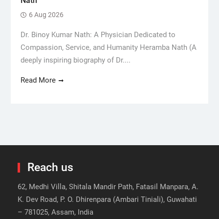
Nath
6 Aug 2026
Dr. Binoy Kumar Nath: A Physician Dedicated to
Compassion, Service, and Humanity Heramba Nath (A
deeply inspiring biography of Dr....
Read More
Reach us
62, Medhi Villa, Shitala Mandir Path, Fatasil Manpara, A.
K. Dev Road, P. O. Dhirenpara (Ambari Tiniali), Guwahati
– 781025, Assam, India