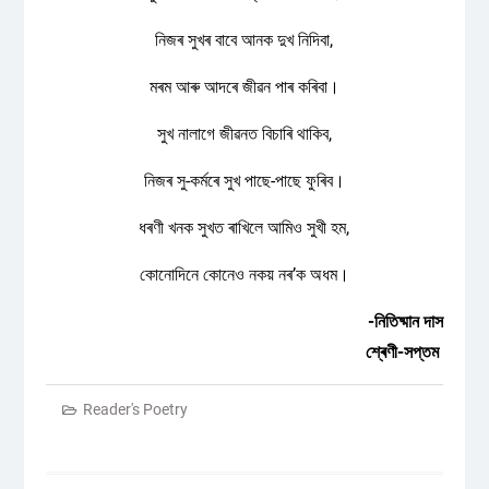
নিজৰ সুখৰ বাবে আনক দুখ নিদিবা,
মৰম আৰু আদৰে জীৱন পাৰ কৰিবা।
সুখ নালাগে জীৱনত বিচাৰি থাকিব,
নিজৰ সু-কৰ্মৰে সুখ পাছে-পাছে ফুৰিব।
ধৰণী খনক সুখত ৰাখিলে আমিও সুখী হম,
কোনোদিনে কোনেও নকয় নৰ’ক অধম।
-নিতিষ্মান দাস
শ্ৰেণী-সপ্তম
Reader's Poetry