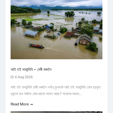
আই তই নাকান্দিবি – মেৰী বৰদলৈ
6 Aug 2026
আই তই নাকান্দিবি মেৰী বৰদলৈ নগাঁও,ফুলগুৰি আই তই নাকান্দিবি তোৰ দুচকুত
চকুলো চাব পৰাকৈ মোৰ জানো সাহস আছে? সপোনৰ ঘৰখন...
Read More