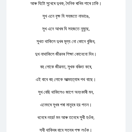
আৰু যিটো সুখেৰে দুখক, দৈনিক ৰাখিব পাৰে ঢাকি।
সুখ এনে বৃক্ষ যি সহজতে নাভাঙে,
সুখ এনে আখৰ যি সহজতে নুমুছে,
সুখত থাকিলে দুখৰ মূল্য নো কোনে বুজিব,
দুখ নাথাকিলে জীৱনৰ শিক্ষা কোনেনো দিব।
বহু লোকে জীৱনত, সুখক বঞ্চিত কৰে,
এই বাবে বহু লোকে আত্মহত্যাৰ পথ বাছে।
সুখ বেছি থাকিলেও জাগে অহংকাৰী মন,
এনেদৰে সুখৰ পৰা মানুহৰ হয় পতন।
ধনেৰে নহয়! মন আৰু তনেৰে সুখী হওঁক,
সুখী থাকিবৰ বাবে সত্যৰ পক্ষ লওঁক।