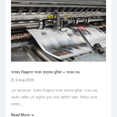
অপৰাধ নিয়ন্ত্ৰণত সংবাদ মাধ্যমৰ ভূমিকা – শংকৰ দেৱ
6 Aug 2026
এক আলোকপাত অপৰাধ নিয়ন্ত্ৰণত সংবাদ মাধ্যমৰ ভূমিকা শংকৰ দেৱ,
দেৰগাঁও আজিৰ এই আধুনিক যুগত দেশৰ প্ৰতিটো অঞ্চল বিভিন্ন ধৰণৰ
অপৰাধ,...
Read More