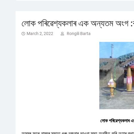
লোক পৰিৱেশ্যকলাৰ এক অন্যতম অংগ :বাৰ
March 2, 2022
Rongili Barta
লোক পৰিৱেশ্যকলাৰ এক
অসমৰ সত্ৰ নামঘৰ সমূহত গুৰু দুজনাৰ ভাওনা সমুহ অনুষ্ঠিত কৰি অহাৰ কথা 