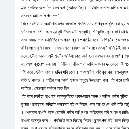
এক নান্দনিক আৰু বিস্ময়কৰ ৰূপ ( আলম লৈ)।। ইয়াৰ আগতে চতিয়াত এই 
ভাওনাৰ এটা সংক্ষিপ্ত ৰূপ”।
“বাৰে চহৰীয়া ভাওনা”পৰিৱেশন কৰিবলৈ খৰালি সময় উপযুক্ত বুলি ধৰা হয় আৰ
সোঁমাজতে নিৰ্মাণ কৰে ২০ফুট দীঘল এটা মনিকুট। মণিকূটক কেন্দ্ৰ কৰি চাৰি
তলৰ মধ্যভাগত যথাৰীতিৰে ভাগৱত পুৰাণ প্ৰতিষ্ঠা কৰে ।‌মণিকুটৰ ঠিক ওপৰত 
কৰিব লাগে বুলি নিয়ম । মাজভাগত প্ৰসংগ আদিৰ বাবে ৩০ফুট খালি ঠাই ৰখা 
বাৰে চহৰীয়া ভাওনা এই শব্দটিৰ অভিধানগত অৰ্থ হ’ল বাৰখন চহৰ বা গাওঁ। অ
বহুতঅৰ্থ প্ৰয়োগ কৰা হয় । বিভিন্ন গাঁৱৰ পৰা আহি ভাওনাৰ দলবোৰে এই
এই বাৰে চহৰীয়া ভাওনা দুদিন ধৰি চলে । প্ৰথমদিনা ৰাতিপুৱা পৰা নাম-প্ৰসঙ
ৰাতি ৯ বজাত । ষাঠিৰ পৰা আশী হাজাৰ মানুহে উপভোগ কৰা এই বাৰে চহৰীয
আহিছে , সেইবাবে দৰ্শকৰ অত ভিৰ ।
এই বাৰে চহৰীয়া ভাওনাৰ আৰম্ভনিতে গায়ন-বায়ন আৰু ধেমালিৰ পৰ্বৰে সু
ফুলাম গামোচাৰে মেৰিয়াই শৰাইসহ নাটখন নিজৰ খলাৰ আগত লৈ শাৰীপাতি আ
। শ্লোকৰ ভাঙনি আৰু জোৰনি পৰ্বৰে অগ্নিগড় অতিক্ৰম কৰি মণ্ডপৰ চাৰিও
ভাওনা আৰম্ভ কৰে । প্ৰতিটো দলে যিহেতু নিজৰ পছন্দৰ পৰা নাট মেলে কিন্তু ম
হাস্য _বংগ প্ৰধান নাটকবোৰহে মঞ্চত পৰিৱেশন কৰা হয় । এনে নাটৰ ভিতৰত 