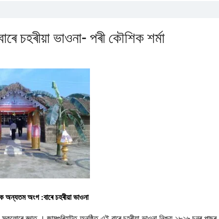
ে চহৰীয়া ভাওনা- পৰী কৌশিক শৰ্মা
 অন্যতম অংগ :বাৰে চহৰীয়া ভাওনা
সকলোৰে জ্ঞাত । জামুগুৰিহাটত অনুষ্ঠিত এই বাৰে চহৰীয়া ভাওনা নিশ্চয় ১৮২৬ চনৰ পাছৰ