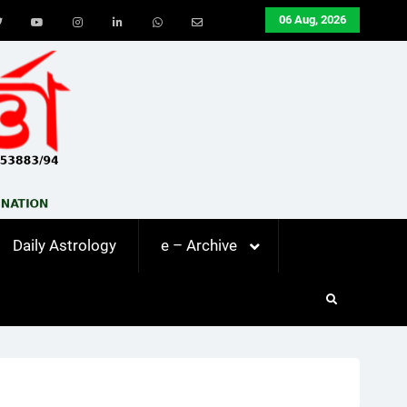
06 Aug, 2026
ook
Twitter
Youtube
Instagram
LinkedIn
Whatsapp
Email
Daily Astrology
e – Archive