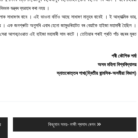
বধক যন্ত্ৰৰ ব্যৱহাৰ কৰা নহয় ।
 সাধাৰণৰ বাবে । এই ভাওনা বৰ্তিও আছে সাধাৰণ মানুহৰ বাবেই । ই আধ্যাত্মিক ভাৱ,
ষ্য । এক জনশ্ৰুতি অনুসৰি এবাৰ হেনো জামুগুৰিহাটত বৰ বেয়াকৈ হাইজা মহামাৰী হৈছিল ।
ি সেৱা আগবঢ়াওৱাত এই হাইজা মহামাৰী সাম কাটে । তেতিয়াৰ পৰাই প্ৰতি পাঁচ বছৰৰ মূৰত
পৰী কৌশিক শৰ্মা
অসম মহিলা বিশ্ববিদ্যালয়
স্নাতকোত্তৰ শাখা(দ্বিতীয় ষান্মসিক-অসমীয়া বিভাগ)
Next
ে
কিছুমান সময়- লক্ষী প্ৰসাদ ৰেগন
post: