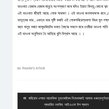
ভাওনাত হেজাৰ হেজাৰ মানু্হে অংশগ্ৰহণ কৰে যদিও ইয়াত কিন্তু কোনো শব্দ বি
এই ভাওনাত জীয়াই আছে লোক সাধাৰণ । এই ভাওনা জনসাধাৰণৰ বাবে ,লোক
ভাতৃত্বৰ ভাৱ , একত্ব ভাৱ সৃষ্টি কৰাই এই লোকপৰিৱেশ্যকলা বিধৰ মুল লক্
বহুত মানুহ মৰাত জামুগুৰিহাটৰ ভকত বৈষ্ণৱ সকলে বাৰে চহৰীয়া ভাওনা পাত
এই ভাওনা অনুস্থিত হৈ আহিছে বুলি বিশ্বাস আছে । ।
Reader's Article
Post
navigation
Previous
ৰাছিয়াৰ ওপৰত আমেৰিকা যুক্তৰাষ্ট্ৰৰ নিষেধাজ্ঞাই আমাক গুৰুত্বপূৰ্ণভাৱ
post:
প্ৰভাৱিত নকৰিব: আইএএফ উপ প্ৰধান