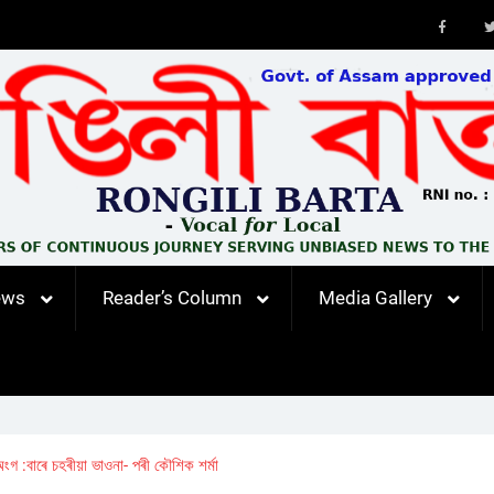
Faceb
ews
Reader’s Column
Media Gallery
 :বাৰে চহৰীয়া ভাওনা- পৰী কৌশিক শৰ্মা