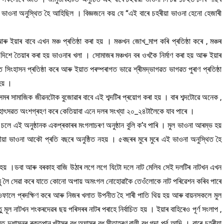
ভাওনা অনুস্থিত হৈ আহিছিল । বিজ্ঞজনে কয় যে “এই বাৰে চহৰীয়া ভাওনা হেনো হেজাৰী
ু ইয়াৰ বাবে এখন মঞ্চ প্ৰতিষ্ঠা কৰা হয় । মঞ্চখন জোখ_মাপ কৰি প্ৰতিষ্ঠা কৰে , মঞ্চৰ
ওদিশে তৈয়াৰ কৰা হয় ভাওনাৰ খলা । সোমাজৰ মঞ্চখন বৰ ওখকৈ নিৰ্মাণ কৰা হয় আৰু ইয়াৰ
সিংহাসন প্ৰতিষ্ঠা কৰে আৰু ইয়াত পৰম্পৰাগত ভাৱে শ্ৰীমদ্ভাগৱত ভাগৱত পুৰাণ প্ৰতিষ্ঠা
হয় ।
সমৰ সামাজিক জীৱনটোক বুজোৱাৰ বাবে এই শব্দটিৰ প্ৰয়োগ কৰা হয় । বাৰ শব্দটোৱে অনেক ,
 মহোৎসৱত অংশগ্ৰহণ কৰে কেতিয়াবা এনে দলৰ সংখ্যা ২০_২৪টালৈকে যাব পাৰে ।
্গ চলে এই অনুষ্ঠানক একপ্ৰকাৰৰ মংগলাচৰণ অনুষ্ঠান বুলি ক’ব পাৰি । মুল ভাওনা আৰম্ভ হয়
়া ভাওনা আকৌ প্ৰতি বছৰে অনুষ্ঠিত নহয় । ৫বছৰৰ মুৰে মুৰে এই ভাওনা অনুস্থিত হৈ
চিত হয় ।ডবা আৰু বৰকাহ বাজি উঠাৰ লগে লগে যিটো দলে নাট মেলিব সেই দলটিৰ নাটখন এখন
ঠু লৈ সেৱা কৰে যাতে কোনো অপায় অমংগল নোহোৱাকৈ তেওঁলোকে নাট পৰিৱেশন কৰিব পাৰে
ফালে প্ৰদক্ষিণ কৰে আৰু নিজৰ খলাত উপনীত হৈ শাৰী পাতি থিয় হয় আৰু বায়নসকলে মুল
ূল নাটখন শংকৰদেৱৰ ছয় পৰিসৰৰ নাটৰ পৰাহে নিৰ্বাচিত হয় । ইয়াৰ বাহিৰেও পূৰ্ণ সংলাপ ,
দুশাসনৰ ৰক্তপান,খটাসুৰ বধ,অঘাসুৰ বধ,সীতাহৰণ,বালী বধ,গদা পৰ্ব আদি । বাৰে চহৰীয়া