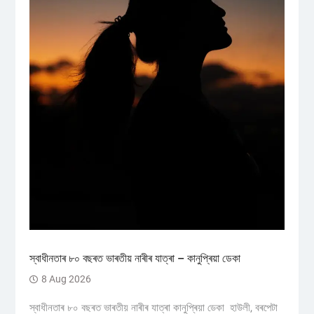
স্বাধীনতাৰ ৮০ বছৰত ভাৰতীয় নাৰীৰ যাত্ৰা – কানুপ্ৰিয়া ডেকা
8 Aug 2026
স্বাধীনতাৰ ৮০ বছৰত ভাৰতীয় নাৰীৰ যাত্ৰা কানুপ্ৰিয়া ডেকা হাউলী, বৰপেটা