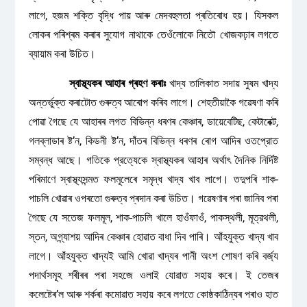
লাগে, হজম শক্তি বৃদ্ধি পায় আৰু মেদবহুলতা প্ৰতিৰোধ হয়। যিসকল
লোকৰ পৰিশ্ৰম কৰাৰ সুযোগ নাথাকে তেওঁলোকে নিতৌ খোজকঢ়াৰ লগতে
ব্যায়াম কৰা উচিত।
স্বাস্থ্যকৰ
আহাৰ
গ্ৰহণ
কৰাঃ
খাদ্য তালিকাত সদায় সুষম খাদ্য
অন্তর্ভুক্ত কৰাটোত গুৰুত্ব আৰোপ কৰিব লাগে। শেহতীয়াকৈ গৱেষণা কৰি
পোৱা গৈছে যে আহাৰৰ লগত বিভিন্ন ধৰণৰ কেঞ্চাৰ, ডায়েবেটিছ, কেটাৰেক্ট,
গলব্লাডাৰ ষ্ট’ন, কিডনী ষ্ট’ন, দাঁতৰ বিভিন্ন ধৰণৰ ৰোগ আদিৰ ওতপ্রোত
সম্বন্ধ আছে। গতিকে প্রত্যেকে স্বাস্থ্যকৰ আহাৰ অৰ্থাৎ দৈনিক নির্দিষ্ট
পৰিমাণে স্বাস্থ্যসন্মত ফলমূলেৰে সমৃদ্ধ খাদ্য খাব লাগে। তদুপৰি শাক-
পাচলি খোৱাৰ ওপৰতো গুৰুত্ব প্ৰদান কৰা উচিত। গৱেষণাৰ পৰা জানিব পৰা
গৈছে যে সতেজ ফলমূল, শাক-পাচলি খালে হাওঁফাওঁ, পাকস্থলী, মূত্রথলী,
স্তন, অগ্ন্যাশয় আদিৰ কেঞ্চাৰ হোৱাত বাধা দিব পাৰি। আঁহযুক্ত খাদ্য খাব
লাগে। আঁহযুক্ত খাদ্যই আমি খোৱা খাদ্যৰ পানী অংশ শোষণ কৰি বর্জ্য
পদার্থসমূহ শৰীৰৰ পৰা সহজে ওলাই যোৱাত সহায় কৰে। ই তেজৰ
কলেষ্টেৰ’ল আৰু শৰ্কৰা কমোৱাত সহায় কৰে লগতে কোষ্ঠকাঠিন্যৰ পৰাও হাত