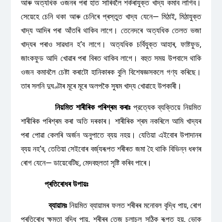
আৰু অত্যধিক ওজনৰ পৰা হাত সাৰিবলৈ শৰ্কৰাযুক্ত খাদ্য কমাব লাগিব।
সেয়েহে চেনি থকা আৰু চেনিৰে প্ৰস্তুত খাদ্য যেনে— মিঠাই, মিঠাযুক্ত
খাদ্য আদিৰ পৰা আঁতৰি থাকিব লাগে। তেনেদৰে অত্যধিক তেলত ভজা
খাদ্যৰ পৰাও সাৱধান হ’ব লাগে। অত্যধিক চর্বিযুক্ত আহাৰ, ফাষ্টফুড,
জাংকফুড আদি খোৱাৰ পৰা বিৰত থাকিব লাগে। বহুত সময় উপবাসে থাকি
ওজন কমাবলৈ চেষ্টা কৰাটো হানিকাৰক বুলি বিশেষজ্ঞসকলে গণ্য কৰিছে।
তাৰ সলনি দুঘণ্টাৰ মূৰে মূৰে অলপকৈ সুষম খাদ্য খোৱাহে উপকাৰী।
নিয়মিত
শাৰীৰিক
পৰিশ্ৰম
কৰাঃ
প্রত্যেক ব্যক্তিয়ে নিয়মিত
শাৰীৰিক পৰিশ্ৰম কৰা অতি দৰকাৰ। শাৰীৰিক শ্ৰম নকৰিলে আমি খাদ্যৰ
পৰা পোৱা কেলৰি অৰ্জন অনুপাতে ব্যয় নহয়। যেতিয়া এইবোৰ উপাদানৰ
ব্যয় নহ’ব, তেতিয়া সেইবোৰ বৰ্জ্যৰূপত শৰীৰত জমা হৈ থাকি বিভিন্ন ধৰণৰ
ৰোগ যেনে— ডায়েবেটিছ, মেদবহুলতা সৃষ্টি কৰিব পাৰে।
প্ৰতিৰোধৰ
উপায়ঃ
ব্যায়ামঃ
নিয়মিত ব্যায়ামৰ ফলত শৰীৰৰ মনোবল বৃদ্ধি পায়, ৰোগ
প্ৰতিৰোধ ক্ষমতা বৃদ্ধি পায়, শৰীৰৰ তেজ চলাচল সঠিক ৰূপত হয়, ভোক