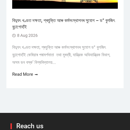
বিদ্যুৎ খণ্ডত দক্ষতা, প্ৰযুক্তি আৰু কৰ্মসংস্থাপনৰ সুযোগ – ড° বুলজিৎ
বুঢ়াগোহাঁই
8 Aug 2026
বিদ্যুৎ খণ্ডত দক্ষতা, প্ৰযুক্তি আৰু কৰ্মসংস্থাপনৰ সুযোগ ড° বুলজিৎ
বুঢ়াগোহাঁই কেৰিয়াৰ পৰামৰ্শদাতা তথা মুৰব্বী, যান্ত্রিক অভিযান্ত্রিক বিভাগ,
অসম ডন বস্ক’ বিশ্ববিদ্যালয়...
Read More
Reach us