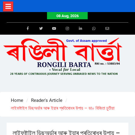
Skip
to
08 Aug, 2026
content
Facebook
Twitter
Youtube
Instagram
LinkedIn
Whatsapp
Email
Home
Reader's Article
লাইফষ্টাইল ডিছঅৰ্ডাৰ আৰু ইয়াৰ প্ৰতিৰোধৰ উপায় – ডা০ বিজিতা চুতীয়া
লাইফষ্টাইল ডিছঅৰ্ডাৰ আৰু ইয়াৰ প্ৰতিৰোধৰ উপায় –