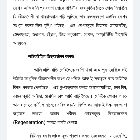
ৰোগ ৷ আজিকালি প্রায়ভাগ লোকে পশ্চিমীয়া সংস্কৃতিৰ সৈতে খোজ মিলাবলৈ
যি জীৱনশৈলী বা খাদ্যাভ্যাস গঢ়ি তুলিছে তাৰ ফলস্বৰূপে এইবিধ ৰোগৰ
সংখ্যা দ্রুতগতিত বৃদ্ধি পাইছে। এই ৰোগসমূহৰ ভিতৰত ডায়েবেটিছ,
মেদবহুলতা, হৃদৰোগ, ষ্ট্রোক, উচ্চ ৰক্তচাপ, কেঞ্চৰ, আর্থ্রাইটিছ ইত্যাদি
অন্যতম।
লাইফষ্টাইল
ডিছঅৰ্ডাৰৰ
কাৰণঃ
আজিকালি ৰাতি দেৰিলৈকে জাগি থকা আৰু পুৱা দেৰিকৈ শুই
উঠাটো আধুনিক জীৱনশৈলীৰ অংগ হৈ পৰিছে আৰু ই স্বাস্থ্যৰ বাবে অতিকৈ
বিৰূপ প্ৰভাৱ পেলাইছে। এই কু-অভ্যাসৰ ফলত অমনোযোগিতা, মূৰৰ বিষ,
কামৰ প্ৰতি অনীহা, মানসিক চাপ আদি বাঢ়ি গৈছে। দেৰিকৈ শোৱাৰ ফলত
আমাৰ দেহত কৰ্টিচল নামেৰে এবিধ হৰম’ন নির্গত হয় আৰু ই উচ্চ ৰক্তচাপ
বঢ়োৱাৰ লগতে আমাৰ শৰীৰৰ কোষসমূহৰ ৰিজেনেৰেচন
(Regeneration) ক্ষমতা কমাই পেলায়।
বিভিন্ন ধৰণৰ জাংক ফুড গ্ৰহণৰ ফলত মেদবহুলতা, ডায়েবেটিছ,