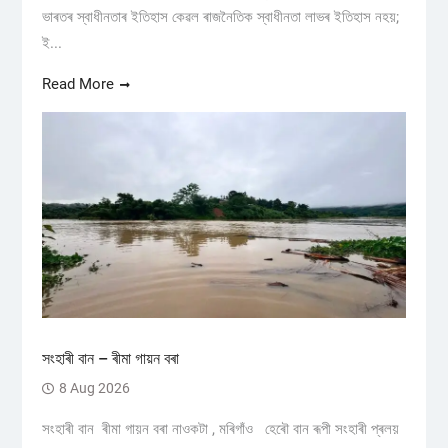
ভাৰতৰ স্বাধীনতাৰ ইতিহাস কেৱল ৰাজনৈতিক স্বাধীনতা লাভৰ ইতিহাস নহয়;
ই...
Read More
সংহাৰী বান – ৰীমা গায়ন বৰা
8 Aug 2026
সংহাৰী বান ৰীমা গায়ন বৰা নাওকটা , মৰিগাঁও হেৰৌ বান ৰূপী সংহাৰী প্ৰলয়