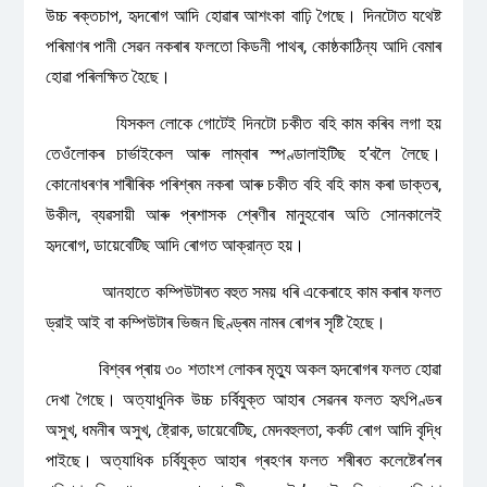
উচ্চ ৰক্তচাপ, হৃদৰোগ আদি হোৱাৰ আশংকা বাঢ়ি গৈছে। দিনটোত যথেষ্ট
পৰিমাণৰ পানী সেৱন নকৰাৰ ফলতো কিডনী পাথৰ, কোষ্ঠকাঠিন্য আদি বেমাৰ
হোৱা পৰিলক্ষিত হৈছে।
যিসকল লোকে গোটেই দিনটো চকীত বহি কাম কৰিব লগা হয়
তেওঁলোকৰ চাৰ্ভাইকেল আৰু লাম্বাৰ স্পণ্ডালাইটিছ হ’বলৈ লৈছে।
কোনোধৰণৰ শাৰীৰিক পৰিশ্ৰম নকৰা আৰু চকীত বহি বহি কাম কৰা ডাক্তৰ,
উকীল, ব্যৱসায়ী আৰু প্ৰশাসক শ্ৰেণীৰ মানুহবোৰ অতি সোনকালেই
হৃদৰোগ, ডায়েবেটিছ আদি ৰোগত আক্রান্ত হয়।
আনহাতে কম্পিউটাৰত বহুত সময় ধৰি একেৰাহে কাম কৰাৰ ফলত
ড্রাই আই বা কম্পিউটাৰ ভিজন ছিণ্ড্ৰম নামৰ ৰোগৰ সৃষ্টি হৈছে।
বিশ্বৰ প্ৰায় ৩০ শতাংশ লোকৰ মৃত্যু অকল হৃদৰোগৰ ফলত হোৱা
দেখা গৈছে। অত্যাধুনিক উচ্চ চর্বিযুক্ত আহাৰ সেৱনৰ ফলত হৃৎপিণ্ডৰ
অসুখ, ধমনীৰ অসুখ, ষ্ট্রোক, ডায়েবেটিছ, মেদবহুলতা, কৰ্কট ৰোগ আদি বৃদ্ধি
পাইছে। অত্যাধিক চর্বিযুক্ত আহাৰ গ্ৰহণৰ ফলত শৰীৰত কলেষ্টেৰ’লৰ