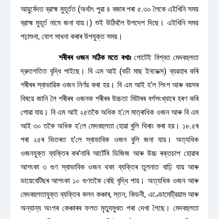
আয়ুৰ্বেদত ব্রাহ্ম মুহূৰ্তত (অর্থাৎ পুৱা ৪ বজাৰ পৰা ৫.৩০ লৈকে এইখিনি সময়
ব্রাহ্ম মুহূর্ত নামে জনা যায়।) শুই উঠিবলৈ উপদেশ দিছে। এইখিনি সময়
পঢ়াশুনা, যোগ সাধনা কৰাৰ উপযুক্ত সময়।
শৰীৰৰ
ওজন
সঠিক
মতে
ৰখাঃ
গোটেই বিশ্বত মেদবহুলতা
দ্রুতগতিত বৃদ্ধি পাইছে। বি এম আই (বডী মাছ ইনডেক্স) ব্যৱহাৰ কৰি
শৰীৰৰ স্বাভাৱিক ওজন নির্ণয় কৰা হয়। বি এম আই হ’ল লিংগ আৰু বয়সৰ
বিষয়ে জানি লৈ শৰীৰৰ ওজনক শৰীৰৰ উচ্চতা মিটাৰৰ বৰ্গসংখ্যাৰে হৰণ কৰি
পোৱা যায়। বি এম আই ২৫তকৈ অধিক হ’লে মাত্ৰাধিক ওজন আৰু বি এম
আই ৩০ তকৈ অধিক হ’লে মেদবহুলতা হোৱা বুলি থিৰাং কৰা হয়। ১৮.৫ৰ
পৰা ২৫ৰ ভিতৰত হ’লে স্বাভাবিক ওজন বুলি জনা যায়। অত্যধিক
ওজনযুক্ত ব্যক্তিৰ কৰ’নাৰি আৰ্টেৰি ডিজিজ আৰু উচ্চ ৰক্তচাপ হোৱাৰ
আশংকা ৩ গুণ স্বাভাবিক ওজন থকা ব্যক্তিৰ তুলনাত বাঢ়ি যায় আৰু
ডায়েবেটিছৰ আশংকা ১০ গুণতকৈ বেছি বৃদ্ধি পায়। অত্যধিক ওজন আৰু
মেদবহুলতাযুক্ত ব্যক্তিৰ কলন কঞ্চাৰ, স্তন, কিডনী, এণ্ডোমেট্রিয়াম আৰু
অন্যান্য অংগৰ কেঞ্চাৰৰ ফলত মৃত্যুমুখত পৰা দেখা গৈছে। মেদবহুলতা