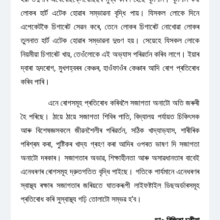
লোকৰ হাৰ্ট এটেক হোৱাৰ সম্ভাৱনা বৃদ্ধি পায়। যিসকল লোকে দিনে
এপেকেটকৈ চিগাৰেট সেৱন কৰে, তেনে লোকৰ চিগাৰেট নোখোৱা লোকৰ
তুলনাত হাৰ্ট এটেক হোৱাৰ সম্ভাৱনা দুগুণ হয়। সেয়েহে যিসকল লোকে
নিয়মীয়া চিগাৰেট খায়, তেওঁলোকে এই অভ্যাস পৰিৱৰ্তন কৰিব লাগে। ইয়াৰ
দ্বাৰা হৃদৰোগ, মুখগহ্বৰৰ কেঞ্চৰ, হাওঁফাওঁৰ কেঞ্চাৰ আদি ৰোগ প্ৰতিৰোধ
কৰিব পাৰি।
এনে ৰোগসমূহ প্ৰতিৰোধ কৰিবলৈ সজাগতা অনাটো অতি জৰুৰী
হৈ পৰিছে। ঠায়ে ঠায়ে সজাগতা শিবিৰ পাতি, বিদ্যালয় পর্যায়ত চিকিৎসক
আৰু বিশেষজ্ঞসকলে জীৱনশৈলীৰ পৰিৱৰ্তন, সঠিক খাদ্যাভ্যাস, শাৰীৰিক
পৰিশ্ৰম কৰা, পুষ্টিকৰ খাদ্য গ্ৰহণ কৰা আদিৰ ওপৰত ভাষণ দি সজাগতা
অনাটো দৰকাৰ। সজাগতাৰ অভাৱ, শিক্ষাহীনতা আৰু অসাৱধানতাৰ বাবেই
এনেধৰণৰ ৰোগসমূহ দ্রুতগতিত বৃদ্ধি পাইছে। গতিকে পার্যমানে এনেধৰণৰ
স্বাস্থ্য ৰক্ষাৰ সজাগতাৰ জৰিয়তে ঘাতকৰূপী লাইফষ্টাইল ডিছঅৰ্ডাৰসমূহ
প্ৰতিৰোধ কৰি সুস্বাস্থ্য গঢ়ি তোলাটো সম্ভৱ হ’ব।