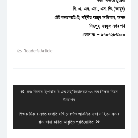
ডা০ বিজিতা চুতীয়া
বি. এ. এম. এচ., এম. ডি.(আয়ুৰ)
ষ্টেট কনচালটেণ্ট, ৰাষ্ট্ৰীয় আয়ুষ অভিযান, অসম
দিছপুৰ, বনফুল নগৰ পথ
ফোন নং – ৯৭০৭২৮৪১০০
Reader's Article
Post
navigation
Previous
দৰং জিলাৰ ছিপাঝাৰ বি এড্ মহাবিদ্যালয়ত ৬০ তম শিক্ষক দিৱস
post:
উদযাপন
Next
শিক্ষক দিৱসৰ লগত সংগতি ৰাখি ভেৰগাঁও আঞ্চলিক ৰাভা সাহিত্য সভাৰ
post:
ৰাভা ভাষা কবিতা আবৃত্তি প্ৰতিযোগিতা