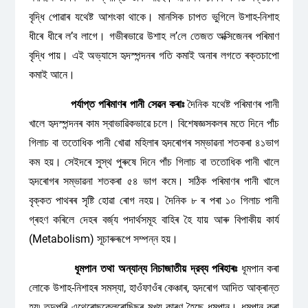
বৃদ্ধি পোৱাৰ যথেষ্ট আশংকা থাকে। মানসিক চাপত ভুগিলে উশাহ-নিশাহ
ধীৰে ধীৰে ল’ব লাগে। গভীৰভাৱে উশাহ ল’লে তেজত অক্সিজেনৰ পৰিমাণ
বৃদ্ধি পায়। এই অভ্যাসে হৃদস্পন্দনৰ গতি কমাই অনাৰ লগতে ৰক্তচাপো
কমাই আনে।
পর্যাপ্ত
পৰিমাণৰ
পানী
সেৱন
কৰাঃ
দৈনিক যথেষ্ট পৰিমাণৰ পানী
খালে হৃদস্পন্দনৰ কাম স্বাভাৱিকভাৱে চলে। বিশেষজ্ঞসকলৰ মতে দিনে পাঁচ
গিলাচ বা ততোধিক পানী খোৱা মহিলাৰ হৃদৰোগৰ সম্ভাৱনা শতকৰা ৪১ভাগ
কম হয়। সেইদৰে সুস্থ পুৰুষে দিনে পাঁচ গিলাচ বা ততোধিক পানী খালে
হৃদৰোগৰ সম্ভাৱনা শতকৰা ৫৪ ভাগ কমে। সঠিক পৰিমাণৰ পানী খালে
বৃক্কত পাথৰৰ সৃষ্টি হোৱা ৰোগ নহয়। দৈনিক ৮ ৰ পৰা ১০ গিলাচ পানী
গ্ৰহণ কৰিলে দেহৰ বর্জ্য পদার্থসমূহ বাহিৰ হৈ যায় আৰু বিপাকীয় কার্য
(Metabolism) সূচাৰুৰূপে সম্পন্ন হয়।
ধূমপান
তথা
অন্যান্য
নিচাজাতীয়
দ্রব্য
পৰিহাৰঃ
ধূমপান কৰা
লোকে উশাহ-নিশাহৰ সমস্যা, হাওঁফাওঁৰ কেঞ্চাৰ, হৃদৰোগ আদিত আক্ৰান্ত
হয়৷ তদুপৰি এথেৰোছক্লেৰোছিছৰ মুখ্য কাৰণ হৈছে ধূমপান। ধূমপান কৰা