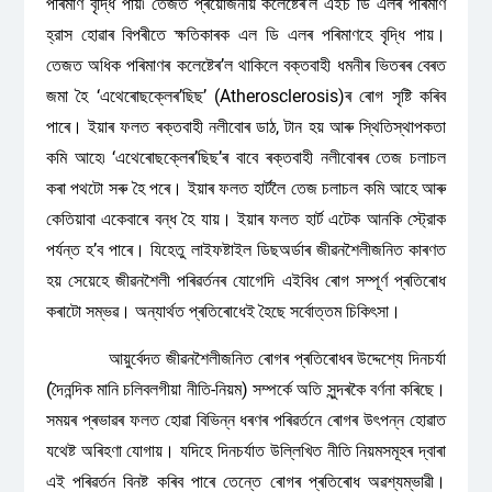
পৰিমাণ বৃদ্ধি পায়৷ তেজত প্ৰয়োজনীয় কলেষ্টেৰ’ল এইচ ডি এলৰ পৰিমাণ
হ্রাস হোৱাৰ বিপৰীতে ক্ষতিকাৰক এল ডি এলৰ পৰিমাণহে বৃদ্ধি পায়।
তেজত অধিক পৰিমাণৰ কলেষ্টেৰ’ল থাকিলে বক্তবাহী ধমনীৰ ভিতৰৰ বেৰত
জমা হৈ ‘এথেৰোছক্লেৰ’ছিছ’ (Atherosclerosis)ৰ ৰোগ সৃষ্টি কৰিব
পাৰে। ইয়াৰ ফলত ৰক্তবাহী নলীবোৰ ডাঠ, টান হয় আৰু স্থিতিস্থাপকতা
কমি আহে৷ ‘এথেৰোছক্লেৰ’ছিছ’ৰ বাবে ৰক্তবাহী নলীবোৰৰ তেজ চলাচল
কৰা পথটো সৰু হৈ পৰে। ইয়াৰ ফলত হাৰ্টলৈ তেজ চলাচল কমি আহে আৰু
কেতিয়াবা একেবাৰে বন্ধ হৈ যায়। ইয়াৰ ফলত হার্ট এটেক আনকি স্ট্রোক
পর্যন্ত হ’ব পাৰে। যিহেতু লাইফষ্টাইল ডিছঅৰ্ডাৰ জীৱনশৈলীজনিত কাৰণত
হয় সেয়েহে জীৱনশৈলী পৰিৱৰ্তনৰ যোগেদি এইবিধ ৰোগ সম্পূৰ্ণ প্ৰতিৰোধ
কৰাটো সম্ভৱ। অন্যাৰ্থত প্ৰতিৰোধেই হৈছে সর্বোত্তম চিকিৎসা।
আয়ুৰ্বেদত জীৱনশৈলীজনিত ৰোগৰ প্ৰতিৰোধৰ উদ্দেশ্যে দিনচর্যা
(দৈনন্দিক মানি চলিবলগীয়া নীতি-নিয়ম) সম্পর্কে অতি সুন্দৰকৈ বর্ণনা কৰিছে।
সময়ৰ প্ৰভাৱৰ ফলত হোৱা বিভিন্ন ধৰণৰ পৰিৱৰ্তনে ৰোগৰ উৎপন্ন হোৱাত
যথেষ্ট অৰিহণা যোগায়। যদিহে দিনচৰ্যাত উল্লিখিত নীতি নিয়মসমূহৰ দ্বাৰা
এই পৰিৱৰ্তন বিনষ্ট কৰিব পাৰে তেন্তে ৰোগৰ প্ৰতিৰোধ অৱশ্যম্ভাৱী।