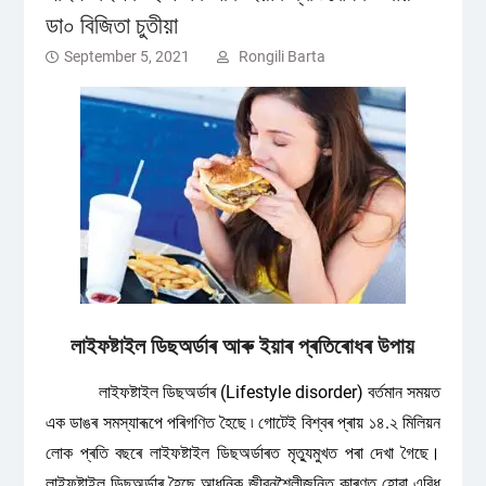
ডা০ বিজিতা চুতীয়া
September 5, 2021
Rongili Barta
লাইফষ্টাইল
ডিছঅৰ্ডাৰ
আৰু
ইয়াৰ
প্ৰতিৰোধৰ
উপায়
লাইফষ্টাইল ডিছঅৰ্ডাৰ (Lifestyle disorder) বর্তমান সময়ত
এক ডাঙৰ সমস্যাৰূপে পৰিগণিত হৈছে ৷ গোটেই বিশ্বৰ প্ৰায় ১৪.২ মিলিয়ন
লোক প্ৰতি বছৰে লাইফষ্টাইল ডিছঅৰ্ডাৰত মৃত্যুমুখত পৰা দেখা গৈছে।
লাইফষ্টাইল ডিছঅৰ্ডাৰ হৈছে আধুনিক জীৱনশৈলীজনিত কাৰণত হোৱা এবিধ