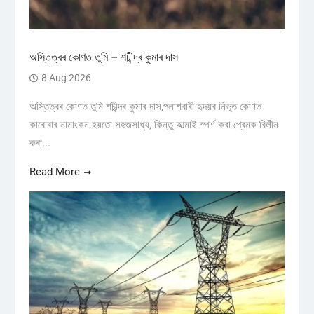
অস্তিত্বৰ কোণত তুমি – শচীন্দ্ৰ কুমাৰ দাস
8 Aug 2026
অস্তিত্বৰ কোণত তুমি শচীন্দ্ৰ কুমাৰ দাস,পলাশবাৰী হৃদয়ৰ নিভৃত কোণত
কাৰোবাৰ নামাংকন হয়তো সহজসাধ্য, কিন্তু আত্মাই স্পৰ্শ কৰা প্ৰেমক বিলীন
কৰা...
Read More