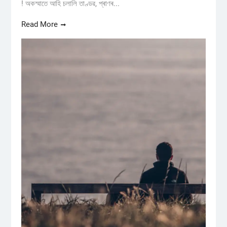
! অকস্মাতে আহি চলালি তাণ্ডৱ, প্ৰাণৰ...
Read More