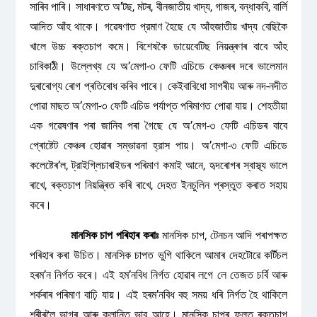
সাৰিব পাৰি। সাধাৰণতে অ’টছ, মটৰ, বীনজাতীয় খাদ্য, গাজৰ, বন্ধাকবি, বার্লি
আদিত আঁহ থাকে। গৱেষণাত প্রমাণ হৈছে যে আঁহজাতীয় খাদ্য বেছিকৈ
খালে উচ্চ ৰক্তচাপ কমে। বিশেষকৈ ডায়েবেটিছ নিয়ন্ত্ৰণৰ বাবে আঁহ
চাবিকাঠী। উল্লেখ্য যে অ’মেগা-৩ ফেটি এচিডে কেঞ্চৰৰ দৰে ভালেমান
দুৰাৰোগ্য ৰোগ প্ৰতিৰোধ কৰিব পাৰে। কেইবাবিধো সাগৰীয় আৰু নদ-নদীত
পোৱা মাছত অ’মেগা-৩ ফেটি এচিড পর্যাপ্ত পৰিমাণত পোৱা যায়। শেহতীয়া
এক গৱেষণাৰ পৰা জানিব পৰা গৈছে যে অ’মেগ-৩ ফেটি এচিডৰ বাবে
প্ৰোষ্টেট কেঞ্চৰ হোৱাৰ সম্ভাৱনা হ্রাস পায়। অ’মেগা-৩ ফেটি এচিডে
কলেষ্টেৰ’ল, ট্রাইগ্লিচাৰাইডৰ পৰিমাণ কমাই আনে, হৃদৰোগৰ স্বাস্থ্য ভালে
ৰাখে, ৰক্তচাপ নিয়ন্ত্ৰিত কৰি ৰাখে, দেহত ইনচুলিন প্ৰস্তুত কৰাত সহায়
কৰে।
মানসিক
চাপ
পৰিহাৰ
কৰাঃ
মানসিক চাপ, টেনচন আদি পৰাপক্ষত
পৰিহাৰ কৰা উচিত। মানসিক চাপত ভুগি থাকিলে আমাৰ দেহটোৱে কৰ্টিচল
হৰম’ন নিৰ্গত কৰে। এই হম’নবিধ নিৰ্গত হোৱাৰ লগে লে তেজত চৰ্বি আৰু
শৰ্কৰাৰ পৰিমাণ বাঢ়ি যায়। এই হৰম’নবিধ বহু সময় ধৰি নিৰ্গত হৈ থাকিলে
শৰীৰলৈ ভাগৰ আৰু ক্লান্তি ভাব আহে। মানসিক চাপৰ ফলত ৰক্তচাপ