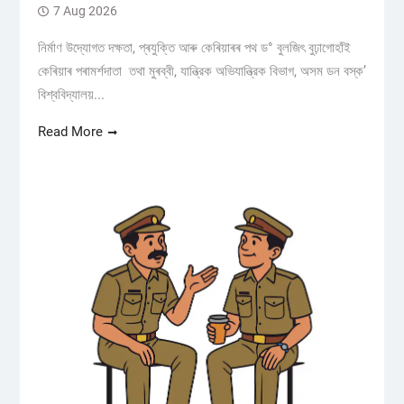
7 Aug 2026
নিৰ্মাণ উদ্যোগত দক্ষতা, প্ৰযুক্তি আৰু কেৰিয়াৰৰ পথ ড° বুলজিৎ বুঢ়াগোহাঁই
কেৰিয়াৰ পৰামৰ্শদাতা তথা মুৰব্বী, যান্ত্রিক অভিযান্ত্রিক বিভাগ, অসম ডন বস্ক’
বিশ্ববিদ্যালয়...
Read More