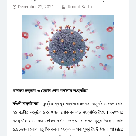
December 22, 2021
Rongili Barta
ভাৰতত নতুনকৈ ৬ হেজাৰ লোক কৰ’নাত সংক্ৰমিত
ৰঙিলী বাৰ্ত্তাসেৱা-
কেন্দ্ৰীয় স্বাস্থ্য মন্ত্ৰালয়ে জনোৱা অনুসৰি ভাৰতত যোৱা
২৪ ঘণ্টাত নতুনকৈ ৬,৩১৭ জন লোক কৰ’নাত সংক্ৰমিত হৈছে। দেশখনত
নতgনকৈ ৩১৮ জন লোকৰ কৰ’না সংক্ৰমণৰ ফলত মৃত্যু হৈছে। আৰু
৬,৯০৬জন লোক নতুনকৈ কৰ’না সংক্ৰমণৰ পৰা সুস্থ হৈ উঠিছে। আনহাতে