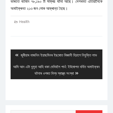
ভাৰতত বৰ্তমান ৭৮,১৯০ টা সক্ৰিয় ঘটনা আছে। দেশখনত এতিয়ালৈকে
অমাইক্ৰনত ২১৩ জন লোক আক্ৰান্ত হৈছে।
Health
Post
navigation
Previous
জুৰীয়াৰ নাজনিন ইয়াছমিনৰ ইছৰোত বিজ্ঞানী হিচাপে নিযুক্তি লাভ
post:
Next
আমি আন এটা ধুমুহা আহি থকা দেখিবলৈ পাওঁ: ইউৰোপত বৰ্ধিত অমাইক্ৰন
post:
ঘটনাৰ ওপৰত বিশ্ব স্বাস্থ্য সংস্থা