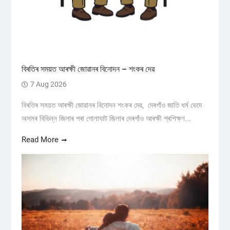
বিৰতিৰ সময়ত আৰক্ষী জোৱানৰ বিনোদন – শংকৰ দেৱ
7 Aug 2026
বিৰতিৰ সময়ত আৰক্ষী জোৱানৰ বিনোদন শংকৰ দেৱ, দেৰগাঁও জাতি ধৰ্ম ভেদে
অসমৰ বিভিন্ন জিলাৰ পৰা গোলাঘাট জিলাৰ দেৰগাঁও আৰক্ষী প্ৰশিক্ষণ...
Read More