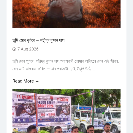
তুমি মোৰ পূৰ্ণতা – শচীন্দ্ৰ কুমাৰ দাস
7 Aug 2026
তুমি মোৰ পূৰ্ণতা শচীন্দ্ৰ কুমাৰ দাস,পলাশবাৰী তোমাৰ অবিহনে মোৰ এই জীৱন,
যেন এটি আধৰুৱা কবিতা— যাৰ প্ৰতিটো শব্দই উচুপি উঠে,...
Read More