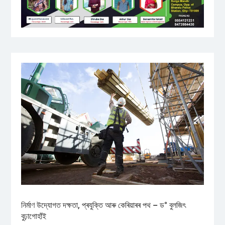
নিৰ্মাণ উদ্যোগত দক্ষতা, প্ৰযুক্তি আৰু কেৰিয়াৰৰ পথ – ড° বুলজিৎ
বুঢ়াগোহাঁই