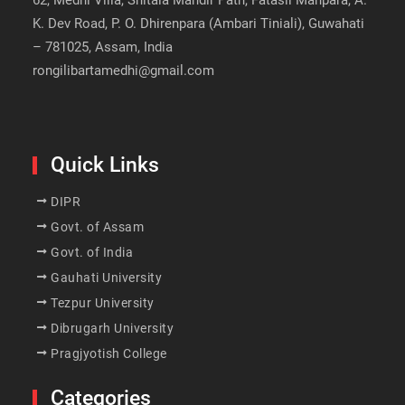
62, Medhi Villa, Shitala Mandir Path, Fatasil Manpara, A.
K. Dev Road, P. O. Dhirenpara (Ambari Tiniali), Guwahati
– 781025, Assam, India
rongilibartamedhi@gmail.com
Quick Links
DIPR
Govt. of Assam
Govt. of India
Gauhati University
Tezpur University
Dibrugarh University
Pragjyotish College
Categories