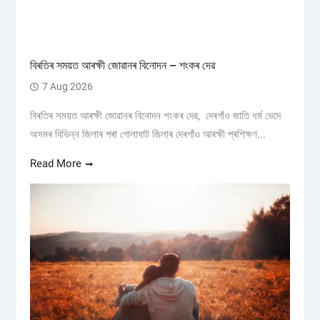
বিৰতিৰ সময়ত আৰক্ষী জোৱানৰ বিনোদন – শংকৰ দেৱ
7 Aug 2026
বিৰতিৰ সময়ত আৰক্ষী জোৱানৰ বিনোদন শংকৰ দেৱ, দেৰগাঁও জাতি ধৰ্ম ভেদে
অসমৰ বিভিন্ন জিলাৰ পৰা গোলাঘাট জিলাৰ দেৰগাঁও আৰক্ষী প্ৰশিক্ষণ...
Read More