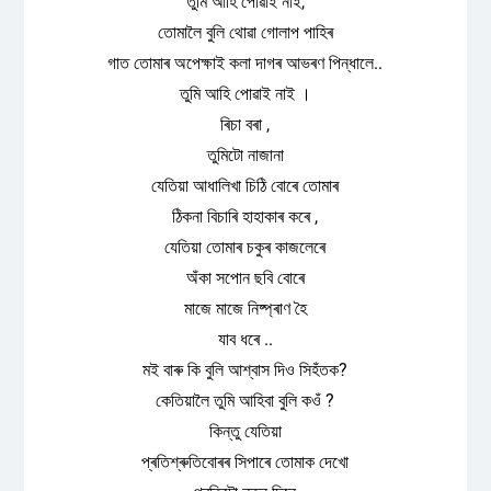
তুমি আহি পোৱাই নাই,
তোমালৈ বুলি থোৱা গোলাপ পাহিৰ
গাত তোমাৰ অপেক্ষাই কলা দাগৰ আভৰণ পিন্ধালে..
তুমি আহি পোৱাই নাই ।
ৰিচা বৰা ,
তুমিটো নাজানা
যেতিয়া আধালিখা চিঠি বোৰে তোমাৰ
ঠিকনা বিচাৰি হাহাকাৰ কৰে ,
যেতিয়া তোমাৰ চকুৰ কাজলেৰে
অঁকা সপোন ছবি বোৰে
মাজে মাজে নিষ্প্ৰাণ হৈ
যাব ধৰে ..
মই বাৰু কি বুলি আশ্বাস দিও সিহঁতক?
কেতিয়ালৈ তুমি আহিবা বুলি কওঁ ?
কিন্তু যেতিয়া
প্ৰতিশ্ৰুতিবোৰৰ সিপাৰে তোমাক দেখো