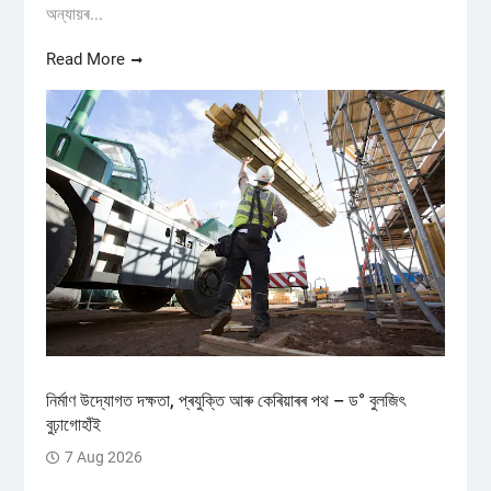
অন্যায়ৰ...
Read More
নিৰ্মাণ উদ্যোগত দক্ষতা, প্ৰযুক্তি আৰু কেৰিয়াৰৰ পথ – ড° বুলজিৎ
বুঢ়াগোহাঁই
7 Aug 2026