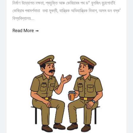
নিৰ্মাণ উদ্যোগত দক্ষতা, প্ৰযুক্তি আৰু কেৰিয়াৰৰ পথ ড° বুলজিৎ বুঢ়াগোহাঁই
কেৰিয়াৰ পৰামৰ্শদাতা তথা মুৰব্বী, যান্ত্রিক অভিযান্ত্রিক বিভাগ, অসম ডন বস্ক’
বিশ্ববিদ্যালয়...
Read More