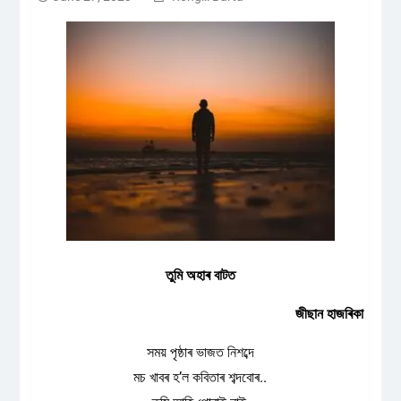
তুমি অহাৰ বাটত
জীছান হাজৰিকা
সময় পৃষ্ঠাৰ ভাজত নিশব্দে
মচ খাবৰ হ’ল কবিতাৰ শব্দবোৰ..