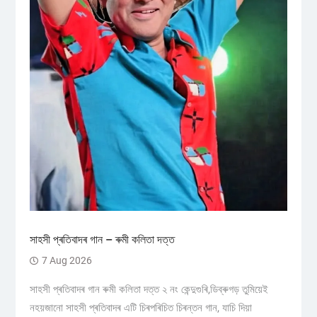
সাহসী প্ৰতিবাদৰ গান – ৰুমী কলিতা দত্ত
7 Aug 2026
সাহসী প্ৰতিবাদৰ গান ৰুমী কলিতা দত্ত ২ নং কেন্দুগুৰি,ডিব্ৰুগড় তুমিয়েই
নহয়জানো সাহসী প্ৰতিবাদৰ এটি চিৰপৰিচিত চিৰন্তন গান, যাচি দিয়া