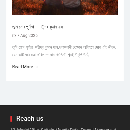
তুমি মোৰ পূৰ্ণতা – শচীন্দ্ৰ কুমাৰ দাস
7 Aug 2026
তুমি মোৰ পূৰ্ণতা শচীন্দ্ৰ কুমাৰ দাস,পলাশবাৰী তোমাৰ অবিহনে মোৰ এই জীৱন,
যেন এটি আধৰুৱা কবিতা— যাৰ প্ৰতিটো শব্দই উচুপি উঠে,...
Read More
Reach us