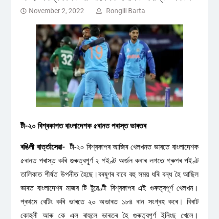
November 2, 2022
Rongili Barta
টী-২০ বিশ্বকাপত বাংলাদেশক ৫ৰানত পৰাস্ত ভাৰতৰ
ৰঙিলী বাৰ্ত্তাসেৱা-
টী-২০ বিশ্বকাপৰ আজিৰ খেলখনত ভাৰতে বাংলাদেশক
৫ৰানত পৰাস্ত কৰি গুৰুত্বপূৰ্ণ ২ পইণ্ট অৰ্জন কৰাৰ লগতে গ্ৰুপৰ পইণ্ট
তালিকাত শীৰ্ষত উপনীত হৈছে।বৰষুণৰ বাবে বহু সময় ধৰি বন্ধ হৈ আছিল
ভাৰত বাংলাদেশৰ মাজৰ টি টুৱেণ্টী বিশ্বকাপৰ এই গুৰুত্বপূৰ্ণ খেলখন।
প্ৰথমে বেটিং কৰি ভাৰতে ২০ অভাৰত ১৮৪ ৰান সংগ্ৰহ কৰে। বিৰাট
কোহলী আৰু কে এল ৰাহুলে ভাৰতৰ হৈ গুৰুত্বপূৰ্ণ ইনিংছ খেলে।