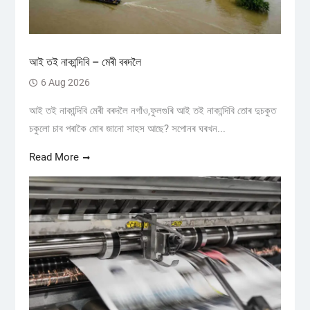
আই তই নাকান্দিবি – মেৰী বৰদলৈ
6 Aug 2026
আই তই নাকান্দিবি মেৰী বৰদলৈ নগাঁও,ফুলগুৰি আই তই নাকান্দিবি তোৰ দুচকুত
চকুলো চাব পৰাকৈ মোৰ জানো সাহস আছে? সপোনৰ ঘৰখন...
Read More