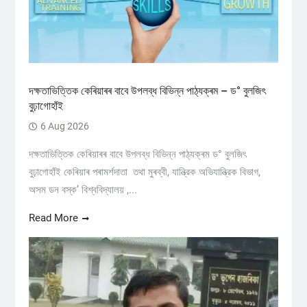
দক্ষতাভিত্তিক কেৰিয়াৰৰ বাবে উপলব্ধ বিভিন্ন পাঠ্যক্ৰম – ড° বুলজিৎ
বুঢ়াগোহাঁই
6 Aug 2026
দক্ষতাভিত্তিক কেৰিয়াৰৰ বাবে উপলব্ধ বিভিন্ন পাঠ্যক্ৰম ড° বুলজিৎ
বুঢ়াগোহাঁই কেৰিয়াৰ পৰামৰ্শদাতা তথা মুৰব্বী, যান্ত্রিক অভিযান্ত্রিক বিভাগ,
অসম ডন বস্ক’ বিশ্ববিদ্যালয় ,...
Read More