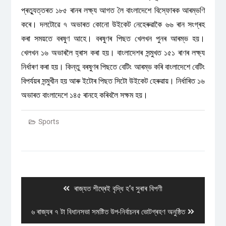
প্ৰত্যুত্তৰত ১৮৫ ৰানৰ লক্ষ্য আগত লৈ বাংলাদেশে বিস্ফোৰক আৰম্ভণি
কৰে। দলটোৱে ৭ অভাৰত কোনো উইকেট নেহেৰুৱাকৈ ৬৬ ৰান সংগ্ৰহ
কৰা সময়তে বৰষুণ আহে। বৰষুণৰ পিছত খেলখন পুনৰ আৰম্ভ হয়।
খেলখন ১৬ অভাৰলৈ হ্ৰাস কৰা হয়। বাংলাদেশৰ সন্মুখত ১৫১ ৰাণৰ লক্ষ্য
নিৰ্ধাৰণ কৰা হয়। কিন্তু বৰষুণৰ পিছতে বেটিং আৰম্ভ কৰি বাংলাদেশে বেটিং
বিপৰ্যয়ৰ সন্মুখীন হয় আৰু ইটোৰ পিছত সিটো উইকেট হেৰুৱায়। নিৰ্ধাৰিত ১৬
অভাৰত বাংলাদেশে ১৪৫ ৰানহে কৰিবলৈ সক্ষম হয়।
Sports
Post
navigation
Previous
ৰাজ্যত শীঘ্ৰেই বৃদ্ধি হ’ব সুৰাৰ বিপণী
post:
Next
৬ ৰাজ্যৰ ৭ টা বিধানসভা সমষ্টিত উপ-নিৰ্বাচনৰ ভোটগ্ৰহণ অনুষ্ঠিত
post: