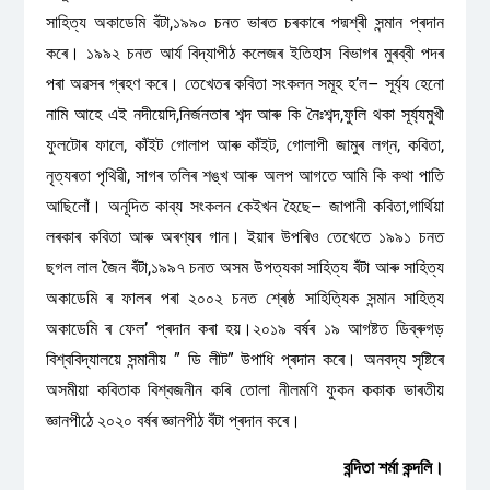
সাহিত্য অকাডেমি বঁটা,১৯৯০ চনত ভাৰত চৰকাৰে পদ্মশ্ৰী সন্মান প্ৰদান
কৰে। ১৯৯২ চনত আৰ্য বিদ্যাপীঠ কলেজৰ ইতিহাস বিভাগৰ মুৰব্বী পদৰ
পৰা অৱসৰ গ্ৰহণ কৰে। তেখেতৰ কবিতা সংকলন সমূহ হ’ল– সূৰ্য্য হেনো
নামি আহে এই নদীয়েদি,নিৰ্জনতাৰ শব্দ আৰু কি নৈঃশব্দ,ফুলি থকা সূৰ্য্যমুখী
ফুলটোৰ ফালে, কাঁইট গোলাপ আৰু কাঁইট, গোলাপী জামুৰ লগ্ন, কবিতা,
নৃত্যৰতা পৃথিৱী, সাগৰ তলিৰ শঙ্খ আৰু অলপ আগতে আমি কি কথা পাতি
আছিলোঁ। অনূদিত কাব্য সংকলন কেইখন হৈছে– জাপানী কবিতা,গাৰ্থিয়া
লৰকাৰ কবিতা আৰু অৰণ্যৰ গান। ইয়াৰ উপৰিও তেখেতে ১৯৯১ চনত
ছগল লাল জৈন বঁটা,১৯৯৭ চনত অসম উপত্যকা সাহিত্য বঁটা আৰু সাহিত্য
অকাডেমি ৰ ফালৰ পৰা ২০০২ চনত শ্ৰেষ্ঠ সাহিত্যিক সন্মান সাহিত্য
অকাডেমি ৰ ফেলʼ প্ৰদান কৰা হয়।২০১৯ বৰ্ষৰ ১৯ আগষ্টত ডিব্ৰুগড়
বিশ্ববিদ্যালয়ে সন্মানীয় ” ডি লীট” উপাধি প্ৰদান কৰে। অনবদ্য সৃষ্টিৰে
অসমীয়া কবিতাক বিশ্বজনীন কৰি তোলা নীলমণি ফুকন ককাক ভাৰতীয়
জ্ঞানপীঠে ২০২০ বৰ্ষৰ জ্ঞানপীঠ বঁটা প্ৰদান কৰে।
বন্দিতা শৰ্মা কন্দলি।