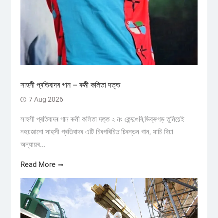
সাহসী প্ৰতিবাদৰ গান – ৰুমী কলিতা দত্ত
7 Aug 2026
সাহসী প্ৰতিবাদৰ গান ৰুমী কলিতা দত্ত ২ নং কেন্দুগুৰি,ডিব্ৰুগড় তুমিয়েই
নহয়জানো সাহসী প্ৰতিবাদৰ এটি চিৰপৰিচিত চিৰন্তন গান, যাচি দিয়া
অন্যায়ৰ...
Read More