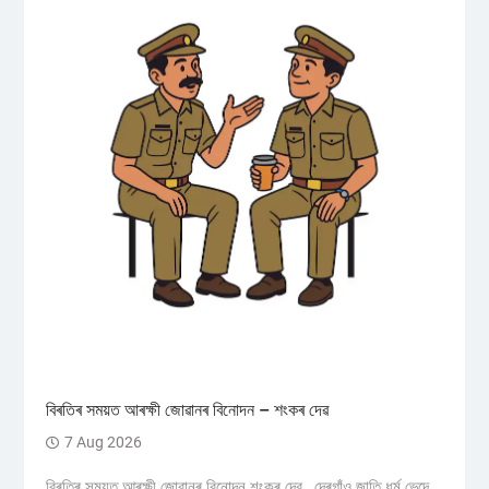
বিৰতিৰ সময়ত আৰক্ষী জোৱানৰ বিনোদন – শংকৰ দেৱ
7 Aug 2026
বিৰতিৰ সময়ত আৰক্ষী জোৱানৰ বিনোদন শংকৰ দেৱ, দেৰগাঁও জাতি ধৰ্ম ভেদে