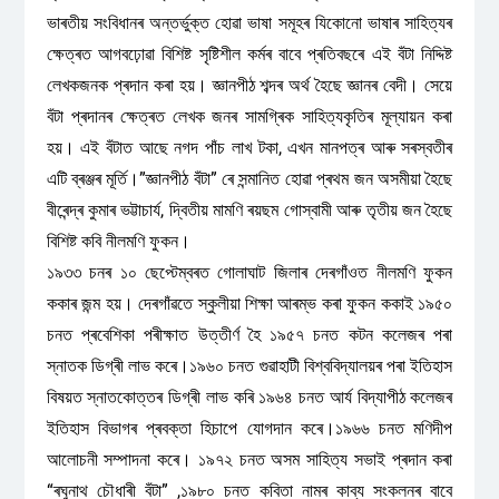
ভাৰতীয় সংবিধানৰ অন্তৰ্ভুক্ত হোৱা ভাষা সমূহৰ যিকোনো ভাষাৰ সাহিত্যৰ
ক্ষেত্ৰত আগবঢ়োৱা বিশিষ্ট সৃষ্টিশীল কৰ্মৰ বাবে প্ৰতিবছৰে এই বঁটা নিদ্দিষ্ট
লেখকজনক প্ৰদান কৰা হয়। জ্ঞানপীঠ শব্দৰ অৰ্থ হৈছে জ্ঞানৰ বেদী। সেয়ে
বঁটা প্ৰদানৰ ক্ষেত্ৰত লেখক জনৰ সামগ্ৰিক সাহিত্যকৃতিৰ মূল্যায়ন কৰা
হয়। এই বঁটাত আছে নগদ পাঁচ লাখ টকা, এখন মানপত্ৰ আৰু সৰস্বতীৰ
এটি ব্ৰঞ্জৰ মূৰ্তি।”জ্ঞানপীঠ বঁটা” ৰে সন্মানিত হোৱা প্ৰথম জন অসমীয়া হৈছে
বীৰেন্দ্ৰ কুমাৰ ভট্টাচাৰ্য, দ্বিতীয় মামণি ৰয়ছম গোস্বামী আৰু তৃতীয় জন হৈছে
বিশিষ্ট কবি নীলমণি ফুকন।
১৯৩৩ চনৰ ১০ ছেপ্টেম্বৰত গোলাঘাট জিলাৰ দেৰগাঁওত নীলমণি ফুকন
ককাৰ জন্ম হয়। দেৰগাঁৱতে স্কুলীয়া শিক্ষা আৰম্ভ কৰা ফুকন ককাই ১৯৫০
চনত প্ৰবেশিকা পৰীক্ষাত উত্তীৰ্ণ হৈ ১৯৫৭ চনত কটন কলেজৰ পৰা
স্নাতক ডিগ্ৰী লাভ কৰে।১৯৬০ চনত গুৱাহাটী বিশ্ববিদ্যালয়ৰ পৰা ইতিহাস
বিষয়ত স্নাতকোত্তৰ ডিগ্ৰী লাভ কৰি ১৯৬৪ চনত আৰ্য বিদ্যাপীঠ কলেজৰ
ইতিহাস বিভাগৰ প্ৰবক্তা হিচাপে যোগদান কৰে।১৯৬৬ চনত মণিদীপ
আলোচনী সম্পাদনা কৰে। ১৯৭২ চনত অসম সাহিত্য সভাই প্ৰদান কৰা
“ৰঘুনাথ চৌধাৰী বঁটা” ,১৯৮০ চনত কবিতা নামৰ কাব্য সংকলনৰ বাবে