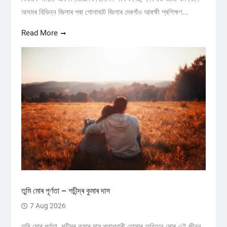
অসমৰ বিভিন্ন জিলাৰ পৰা গোলাঘাট জিলাৰ দেৰগাঁও আৰক্ষী প্ৰশিক্ষণ...
Read More
তুমি মোৰ পূৰ্ণতা – শচীন্দ্ৰ কুমাৰ দাস
7 Aug 2026
তুমি মোৰ পূৰ্ণতা শচীন্দ্ৰ কুমাৰ দাস,পলাশবাৰী তোমাৰ অবিহনে মোৰ এই জীৱন,