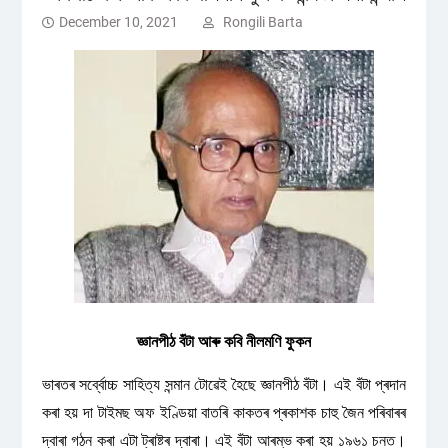
December 10, 2021
Rongili Barta
জ্ঞানপীঠ বঁটা আৰু কবি নীলমণি ফুকন
ভাৰতৰ সৰ্ব্বোচ্চ সাহিত্য সন্মান টোৱেই হৈছে জ্ঞানপীঠ বঁটা। এই বঁটা প্ৰদান
কৰা হয় দা টাইমছ অফ ইণ্ডিয়া বাতৰি কাকতৰ প্ৰকাশক চাহু জৈন পৰিবাৰৰ
দ্বাৰা গঠন কৰা এটা ট্ৰাষ্টৰ দ্বাৰা। এই বঁটা আৰম্ভ কৰা হয় ১৯৬১ চনত।