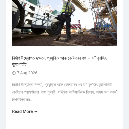
নিৰ্মাণ উদ্যোগত দক্ষতা, প্ৰযুক্তি আৰু কেৰিয়াৰৰ পথ – ড° বুলজিৎ
বুঢ়াগোহাঁই
7 Aug 2026
নিৰ্মাণ উদ্যোগত দক্ষতা, প্ৰযুক্তি আৰু কেৰিয়াৰৰ পথ ড° বুলজিৎ বুঢ়াগোহাঁই
কেৰিয়াৰ পৰামৰ্শদাতা তথা মুৰব্বী, যান্ত্রিক অভিযান্ত্রিক বিভাগ, অসম ডন বস্ক’
বিশ্ববিদ্যালয়...
Read More